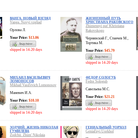
ВАНГА. НОВЫЙ ВЗГЛЯД
ЖИЗНЕННЫЙ ПУТЬ
Vanga. Novyi vzgliad
ХРИСТИАНА РАКОВСКОГО
Zhiznennyi put' Khristiana
Орлова Л.
Rakovskogo
Your Price:
$13.06
Чернявский Г., Станчев М.,
Тортика М.
shipped in 14-20 days
Your Price:
$45.79
shipped in 14-20 days
МИХАИЛ ВАСИЛЬЕВИЧ
ФЕДОР СОЛОГУБ
ЛОМОНОСОВ
Fedor Sologub
Mikhail Vasil'evich Lomonosov
Савельева М.С.
Маневич И.А.
Your Price:
$21.21
Your Price:
$10.10
shipped in 14-20 days
shipped in 14-20 days
ЗОДЧИЙ. ЖИЗНЬ НИКОЛАЯ
ГЕНИАЛЬНЫЙ УОРХОЛ
ГУМИЛЕВА
Genial'nyi Uorkhol
Zodchii. Zhizn' Nikolaia