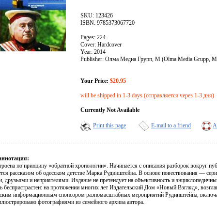
SKU: 123426
ISBN: 9785373067720
Pages: 224
Cover: Hardcover
Year: 2014
Publisher: Олма Медиа Групп, М (Olma Media Grupp, M
Your Price:
$20.95
will be shipped in 1-3 days (отправляется через 1-3 дня)
Currently Not Available
Print this page
E-mail to a friend
A
аннотация:
троена по принципу «обратной хронологии». Начинается с описания разборок вокруг п
ется рассказом об одесском детстве Марка Рудинштейна. В основе повествования — сери
и, друзьями и неприятелями. Издание не претендует на объективность и энциклопедичн
ь беспристрастен: на протяжении многих лет Издательский Дом «Новый Взгляд», возг
еским информационным спонсором разномасштабных мероприятий Рудинштейна, включая
ллюстрировано фотографиями из семейного архива автора.