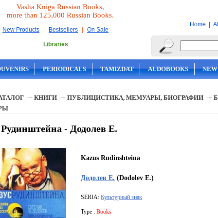
Vasha Kniga Russian Books,
more than 125,000 Russian Books.
|
Home
A
|
|
New Products
Bestsellers
On Sale
Libraries
OUVENIRS
PERIODICALS
TAMIZDAT
AUDOBOOKS
NEW
АТАЛОГ
КНИГИ
ПУБЛИЦИСТИКА, МЕМУАРЫ, БИОГРАФИИ
Б
РЫ
 Рудинштейна - Додолев Е.
Kazus Rudinshteina
Додолев Е.
(Dodolev E.)
SERIA:
Культурный знак
Type :
Books