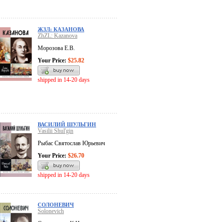
ЖЗЛ: КАЗАНОВА
ZhZL: Kazanova
Морозова Е.В.
Your Price:
$25.82
shipped in 14-20 days
ВАСИЛИЙ ШУЛЬГИН
Vasilii Shul'gin
Рыбас Святослав Юрьевич
Your Price:
$26.70
shipped in 14-20 days
СОЛОНЕВИЧ
Solonevich