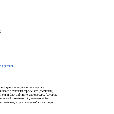
)
sk question
убликации злополучных мемуаров и
я бесед с главным героем, его (бывшими)
ый охват биографии мегапродюсера. Автор не
лавляемый Евгением Ю. Додолевым был
, конечно, и прославленный «Кинотавр».