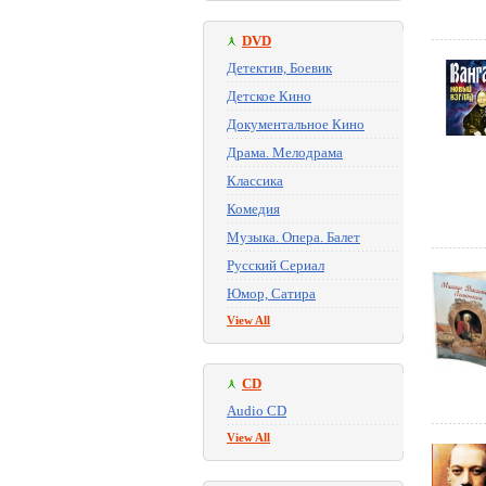
DVD
Детектив, Боевик
Детское Кино
Документальное Кино
Драма. Мелодрама
Классика
Комедия
Музыка. Опера. Балет
Русский Сериал
Юмор, Сатира
View All
CD
Audio CD
View All