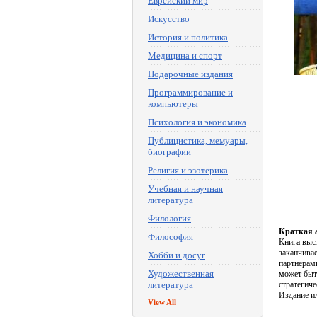
Еврейский мир
Искусство
История и политика
Медицина и спорт
Подарочные издания
Программирование и
компьютеры
Психология и экономика
Публицистика, мемуары,
биографии
Религия и эзотерика
Учебная и научная
литература
Филология
Краткая 
Философия
Книга выс
заканчива
Хобби и досуг
партнерам
Художественная
может быт
литература
стратегич
Издание и
View All