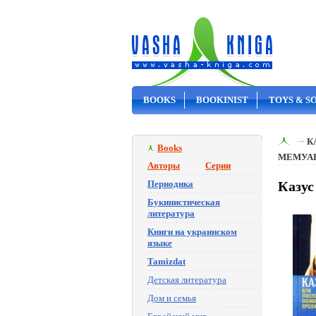
BOOKS
BOOKINIST
TOYS & S
ON SALE
К
Books
МЕМУА
Авторы
Серии
Периодика
Казус
Букинистическая
литература
Книги на украинском
языке
Tamizdat
Детская литература
Дом и семья