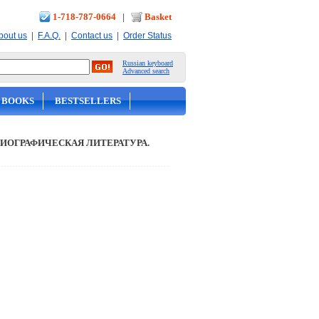
1-718-787-0664
|
Basket
|
|
|
bout us
F.A.Q.
Contact us
Order Status
Russian keyboard
Advanced search
 BOOKS
BESTSELLERS
ИОГРАФИЧЕСКАЯ ЛИТЕРАТУРА.