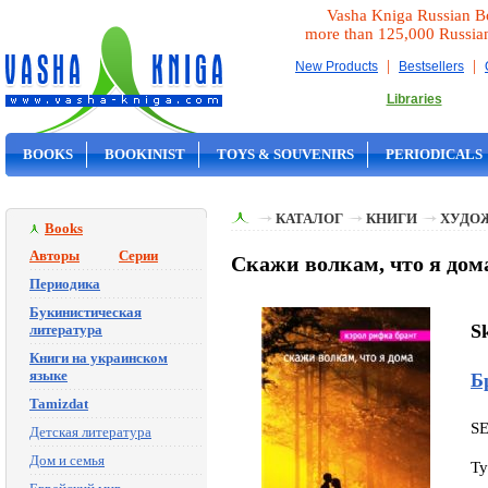
Vasha Kniga Russian B
more than 125,000 Russia
|
|
New Products
Bestsellers
Libraries
BOOKS
BOOKINIST
TOYS & SOUVENIRS
PERIODICALS
ON SALE
КАТАЛОГ
КНИГИ
ХУДО
Books
Авторы
Серии
Скажи волкам, что я дома
Периодика
Букинистическая
S
литература
Книги на украинском
языке
Б
Tamizdat
S
Детская литература
Дом и семья
Ty