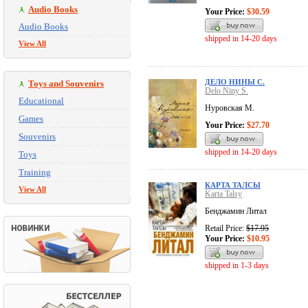
Audio Books
Your Price:
$30.59
Audio Books
shipped in 14-20 days
View All
ДЕЛО НИНЫ С.
Toys and Souvenirs
Delo Niny S.
Educational
Нуровская М.
Games
Your Price:
$27.70
Souvenirs
shipped in 14-20 days
Toys
Training
КАРТА ТАЛСЫ
View All
Karta Talsy
Бенджамин Литал
Retail Price:
$17.95
Your Price:
$10.95
shipped in 1-3 days