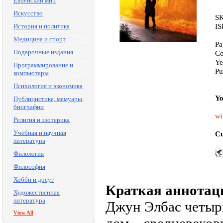
Еврейский мир
Искусство
SK
IS
История и политика
Медицина и спорт
Pa
Подарочные издания
Co
Ye
Программирование и
Pu
компьютеры
Психология и экономика
Yo
Публицистика, мемуары,
биографии
wi
Религия и эзотерика
Учебная и научная
Cu
литература
Филология
Философия
Хобби и досуг
Краткая аннотац
Художественная
литература
Джун Элбас четырн
View All