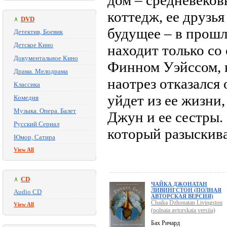
дом – средневеков
коттедж, ее друзья
DVD
будущее – в прошл
Детектив, Боевик
Детское Кино
находит только со
Документальное Кино
Финном Уэйссом, к
Драма. Мелодрама
наотрез отказался 
Классика
уйдет из ее жизни,
Комедия
Музыка. Опера. Балет
Джун и ее сестры. 
Русский Сериал
который разыскив
Юмор, Сатира
View All
CD
ЧАЙКА ДЖОНАТАН
ЛИВИНГСТОН (ПОЛНАЯ
Audio CD
АВТОРСКАЯ ВЕРСИЯ)
Chaika Dzhonatan Livingston
View All
(polnaia avtorskaia versiia)
Бах Ричард