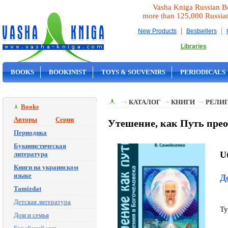
Vasha Kniga Russian B
more than 125,000 Russia
|
|
New Products
Bestsellers
Libraries
BOOKS
BOOKINIST
TOYS & SOUVENIRS
PERIODICALS
ON SALE
КАТАЛОГ
КНИГИ
РЕЛИГ
Books
Авторы
Серии
Утешение, как Путь пре
Периодика
Букинистическая
U
литература
Книги на украинском
языке
Д
Tamizdat
Детская литература
Ty
Дом и семья