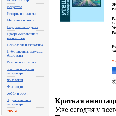
Еврейский мир
SK
Искусство
IS
История и политика
Pa
Медицина и спорт
Co
Подарочные издания
Ye
Pu
Программирование и
компьютеры
Психология и экономика
Re
Yo
Публицистика, мемуары,
биографии
wi
Религия и эзотерика
Учебная и научная
литература
Филология
Философия
Хобби и досуг
Краткая аннотац
Художественная
литература
Уже сегодня у все
View All