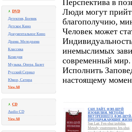
Перспектива в поз
Люди могут прийт
DVD
Детектив, Боевик
благополучию, ми
Детское Кино
Человек может ста
Документальное Кино
Индивидуальность
Драма. Мелодрама
инемыслимых зави
Классика
Комедия
современный мир. 
Музыка. Опера. Балет
Исполнить Запове
Русский Сериал
настоящему момен
Юмор, Сатира
View All
CD
САН ЛАЙТ. ФЭН-ШУЙ
Audio CD
ИЗОБИЛИЯ. МЕТОДЫ
ВНУТРЕННЕГО ФЭН-ШУЙ,
View All
ПРЕОБРАЖАЮЩИЕ ЖИЗН
San Lait. Fen-shui izobiliia.
Metody vnutrennego fen-shui,