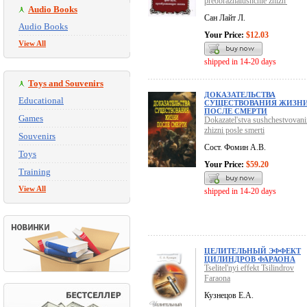
preobrazhaiushchie zhizn'
Audio Books
Сан Лайт Л.
Audio Books
Your Price:
$12.03
View All
shipped in 14-20 days
Toys and Souvenirs
ДОКАЗАТЕЛЬСТВА
Educational
СУЩЕСТВОВАНИЯ ЖИЗН
ПОСЛЕ СМЕРТИ
Games
Dokazatel'stva sushchestvovani
zhizni posle smerti
Souvenirs
Сост. Фомин А.В.
Toys
Your Price:
$59.20
Training
View All
shipped in 14-20 days
ЦЕЛИТЕЛЬНЫЙ ЭФФЕКТ
ЦИЛИНДРОВ ФАРАОНА
Tselitel'nyi effekt Tsilindrov
Faraona
Кузнецов Е.А.