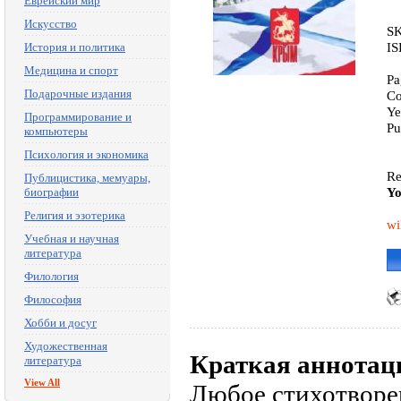
Еврейский мир
Искусство
SK
IS
История и политика
Медицина и спорт
Pa
Подарочные издания
Co
Ye
Программирование и
Pu
компьютеры
Психология и экономика
Re
Публицистика, мемуары,
Yo
биографии
Религия и эзотерика
wi
Учебная и научная
литература
Филология
Философия
Хобби и досуг
Художественная
Краткая аннотац
литература
View All
Любое стихотворе