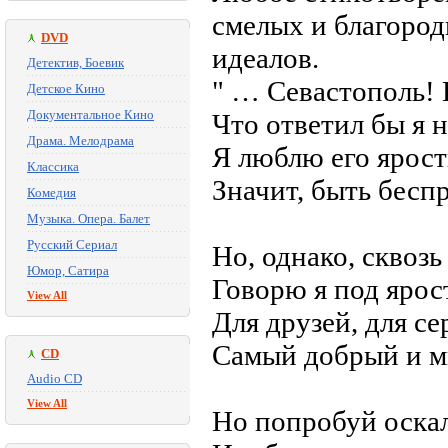
смелых и благород
DVD
идеалов.
Детектив, Боевик
" … Севастополь! 
Детское Кино
Документальное Кино
Что ответил бы я 
Драма. Мелодрама
Я люблю его ярост
Классика
Значит, быть бесп
Комедия
Музыка. Опера. Балет
Русский Сериал
Но, однако, сквозь
Юмор, Сатира
Говорю я под ярос
View All
Для друзей, для с
Самый добрый и ми
CD
Audio CD
View All
Но попробуй оскал