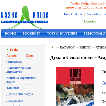
Vasha Kniga Russian B
more than 125,000 Russia
|
|
New Products
Bestsellers
Libraries
BOOKS
BOOKINIST
TOYS & SOUVENIRS
PERIODICALS
ON SALE
КАТАЛОГ
КНИГИ
ХУДО
Books
Авторы
Серии
Дума о Севастополе - Ас
Периодика
Букинистическая
D
литература
Книги на украинском
языке
А
Tamizdat
S
Детская литература
Дом и семья
Ty