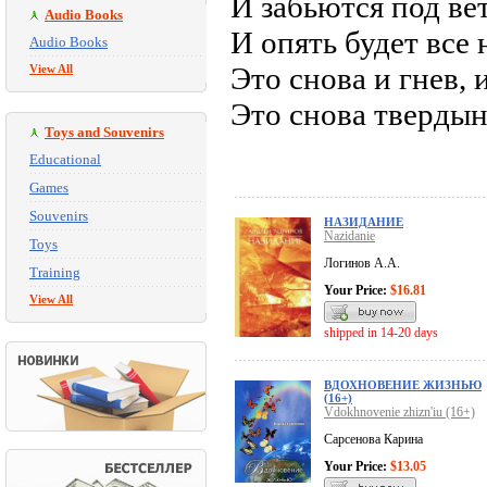
И забьются под ве
Audio Books
И опять будет все
Audio Books
Это снова и гнев, 
View All
Это снова тверды
Toys and Souvenirs
Educational
Games
Souvenirs
НАЗИДАНИЕ
Nazidanie
Toys
Логинов А.А.
Training
Your Price:
$16.81
View All
shipped in 14-20 days
ВДОХНОВЕНИЕ ЖИЗНЬЮ
(16+)
Vdokhnovenie zhizn'iu (16+)
Сарсенова Карина
Your Price:
$13.05