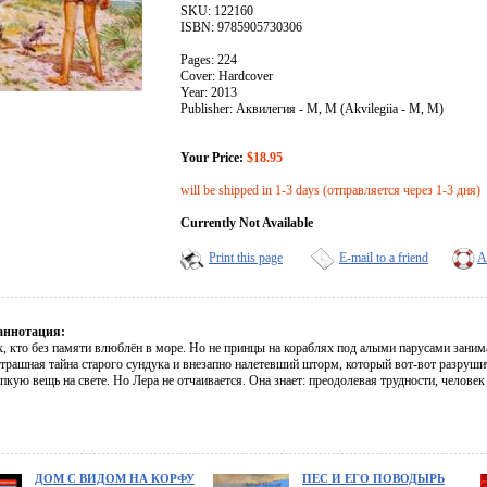
SKU: 122160
ISBN: 9785905730306
Pages: 224
Cover: Hardcover
Year: 2013
Publisher: Аквилегия - М, М (Akvilegiia - M, M)
Your Price:
$18.95
will be shipped in 1-3 days (отправляется через 1-3 дня)
Currently Not Available
Print this page
E-mail to a friend
A
аннотация:
х, кто без памяти влюблён в море. Но не принцы на кораблях под алыми парусами заним
рашная тайна старого сундука и внезапно налетевший шторм, который вот-вот разрушит 
кую вещь на свете. Но Лера не отчаивается. Она знает: преодолевая трудности, человек 
ДОМ С ВИДОМ НА КОРФУ
ПЕС И ЕГО ПОВОДЫРЬ