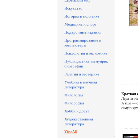
Еврейский мир
Искусство
История и политика
Медицина и спорт
Подарочные издания
Программирование и
компьютеры
Психология и экономика
Публицистика, мемуары,
биографии
Религия и эзотерика
Учебная и научная
литература
Краткая 
Филология
Лера из те
Философия
А ещё — ст
самую хруп
Хобби и досуг
Художественная
литература
View All