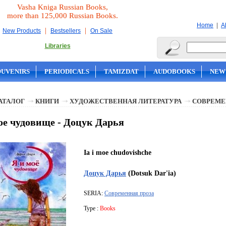
Vasha Kniga Russian Books,
more than 125,000 Russian Books.
|
Home
A
|
|
New Products
Bestsellers
On Sale
Libraries
OUVENIRS
PERIODICALS
TAMIZDAT
AUDOBOOKS
NEW
АТАЛОГ
КНИГИ
ХУДОЖЕСТВЕННАЯ ЛИТЕРАТУРА
СОВРЕМЕ
ое чудовище - Доцук Дарья
Ia i moe chudovishche
Доцук Дарья
(Dotsuk Dar'ia)
SERIA:
Современная проза
Type :
Books