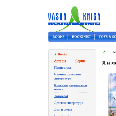
BOOKS
BOOKINIST
TOYS & S
ON SALE
К
Books
Авторы
Серии
Я и м
Периодика
Букинистическая
литература
Книги на украинском
языке
Tamizdat
Детская литература
Дом и семья