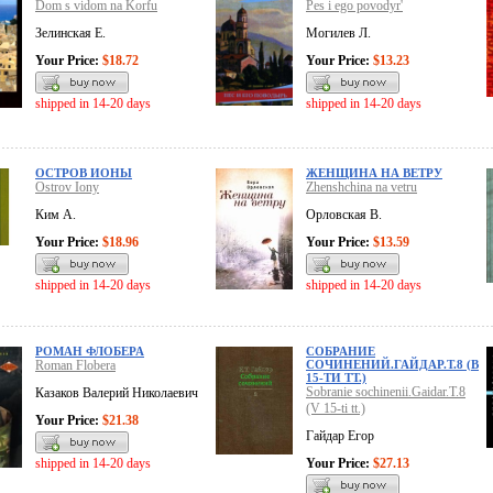
Dom s vidom na Korfu
Pes i ego povodyr'
Зелинская Е.
Могилев Л.
Your Price:
$18.72
Your Price:
$13.23
shipped in 14-20 days
shipped in 14-20 days
ОСТРОВ ИОНЫ
ЖЕНЩИНА НА ВЕТРУ
Ostrov Iony
Zhenshchina na vetru
Ким А.
Орловская В.
Your Price:
$18.96
Your Price:
$13.59
shipped in 14-20 days
shipped in 14-20 days
РОМАН ФЛОБЕРА
СОБРАНИЕ
Roman Flobera
СОЧИНЕНИЙ.ГАЙДАР.Т.8 (В
15-ТИ ТТ.)
Sobranie sochinenii.Gaidar.T.8
Казаков Валерий Николаевич
(V 15-ti tt.)
Your Price:
$21.38
Гайдар Егор
shipped in 14-20 days
Your Price:
$27.13