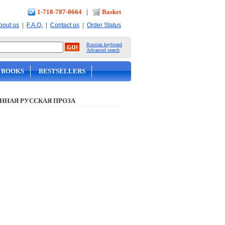
1-718-787-0664
|
Basket
|
|
|
bout us
F.A.Q.
Contact us
Order Status
Russian keyboard
Advanced search
 BOOKS
BESTSELLERS
ННАЯ РУССКАЯ ПРОЗА