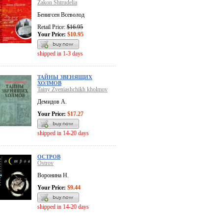
Zakon Shtrudelia
Бенигсен Всеволод
Retail Price:
$16.95
Your Price:
$10.95
shipped in 1-3 days
ТАЙНЫ ЗВЕНЯЩИХ
ХОЛМОВ
Tainy Zveniashchikh kholmov
Демидов А.
Your Price:
$17.27
shipped in 14-20 days
ОСТРОВ
Ostrov
Воронина Н.
Your Price:
$9.44
shipped in 14-20 days