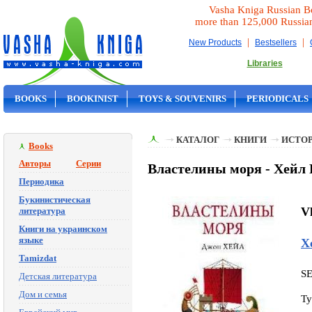
Vasha Kniga Russian B
more than 125,000 Russia
|
|
New Products
Bestsellers
Libraries
BOOKS
BOOKINIST
TOYS & SOUVENIRS
PERIODICALS
ON SALE
КАТАЛОГ
КНИГИ
ИСТОР
Books
Авторы
Серии
Властелины моря - Хейл 
Периодика
Букинистическая
Vl
литература
Книги на украинском
языке
Х
Tamizdat
S
Детская литература
Дом и семья
Ty