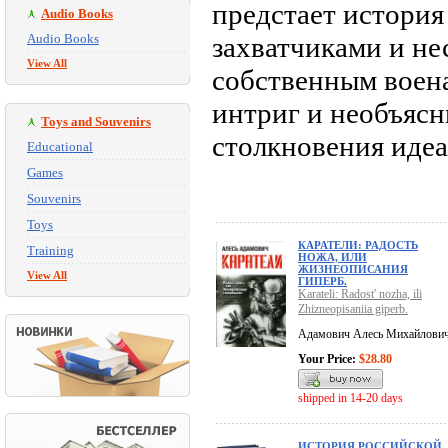
предстает история
Audio Books
Audio Books
захватчиками и не
View All
собственным воен
интриг и необъясн
Toys and Souvenirs
столкновения идеа
Educational
Games
Souvenirs
Toys
КАРАТЕЛИ: РАДОСТЬ
Training
НОЖА, ИЛИ
ЖИЗНЕОПИСАНИЯ
View All
ГИПЕРБ.
Karateli: Radost' nozha, ili
Zhizneopisaniia giperb.
Адамович Алесь Михайлови
Your Price:
$28.80
shipped in 14-20 days
ИСТОРИЯ РОССИЙСКОЙ