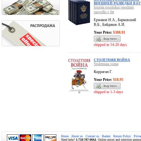
ВНЕШНЕЙ РАЗВЕДКИ В 6Т
Istoriia rossiiskoi vneshnei
razvedki v 6tt
Ермаков Н.А., Барковский
В.Б., Байдаков А.И.
Your Price:
$388.91
shipped in 14-20 days
СТОЛЕТНЯЯ ВОЙНА
Stoletniaia voina
Корриган Г.
Your Price:
$18.95
shipped in 1-3 days
Home
About us
Contact us
Basket
Return Policy
Priva
Need help?
1-718-787-0664
. Online prices and selection genera