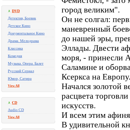
Фемистокл, - зато
город великим".
DVD
Он не солгал: пер
Детектив, Боевик
Детское Кино
маневренный боево
Документальное Кино
до нашей эры, пр
Драма. Мелодрама
Эллады. Двести аф
Классика
моря, - принесли
Комедия
Музыка. Опера. Балет
Саламине и оборва
Русский Сериал
Ксеркса на Европу
Юмор, Сатира
Начался золотой в
View All
расцвета торговли 
CD
искусств.
Audio CD
И всем этим афиня
View All
В удивительной кн