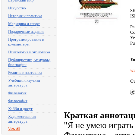
Еврейский мир
Искусство
SK
IS
История и политика
Медицина и спорт
Pa
Подарочные издания
Co
Ye
Программирование и
Pu
компьютеры
Психология и экономика
Yo
Публицистика, мемуары,
биографии
wi
Религия и эзотерика
Учебная и научная
Cu
литература
Филология
Философия
Хобби и досуг
Краткая аннотац
Художественная
литература
"Я не умею играть 
View All