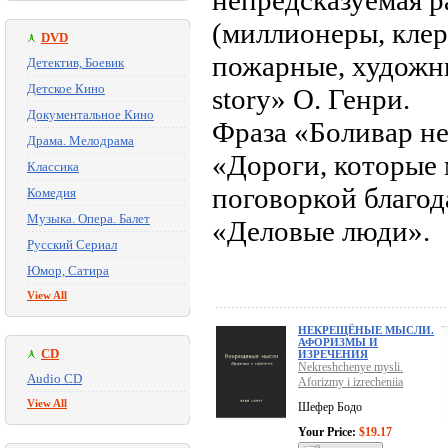
непредсказуемая р
(миллионеры, клер
DVD
пожарные, художни
Детектив, Боевик
Детское Кино
story» О. Генри.
Документальное Кино
Фраза «Боливар не
Драма. Мелодрама
«Дороги, которые
Классика
поговоркой благо
Комедия
Музыка. Опера. Балет
«Деловые люди».
Русский Сериал
Юмор, Сатира
View All
НЕКРЕЩЁНЫЕ МЫСЛИ.
АФОРИЗМЫ И
CD
ИЗРЕЧЕНИЯ
Nekreshchenye mysli.
Audio CD
Aforizmy i izrecheniia
View All
Шефер Бодо
Your Price:
$19.17