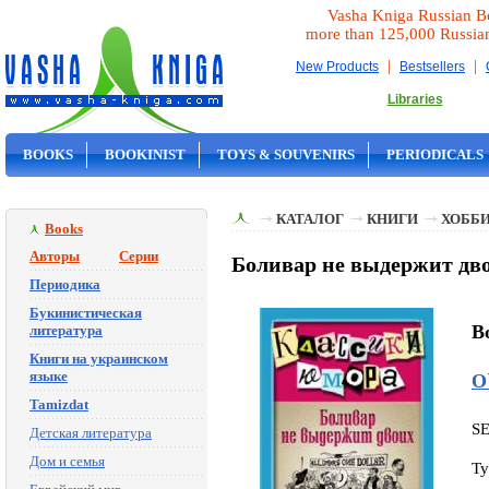
Vasha Kniga Russian B
more than 125,000 Russia
|
|
New Products
Bestsellers
Libraries
BOOKS
BOOKINIST
TOYS & SOUVENIRS
PERIODICALS
ON SALE
КАТАЛОГ
КНИГИ
ХОББИ
Books
Авторы
Серии
Боливар не выдержит дво
Периодика
Букинистическая
Bo
литература
Книги на украинском
языке
О
Tamizdat
S
Детская литература
Дом и семья
Ty