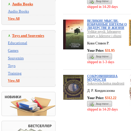
Audio Books
shipped in 14-20 days
Audio Books
View All
ВЕЛИКИЕ МЫСЛИ.
ИЗБРАННЫЕ ЦИТАТЫ О
ЛИДЕРСТВЕ И ЖИЗНИ
Velikie mysli. Izbrannye
Toys and Souvenirs
tsitaty o liderstve i zhizni
Educational
Кови Стивен Р.
Games
Your Price:
$31.95
Souvenirs
shipped in 1-3 days
Toys
Training
СОКРОВИЩНИЦА
МУДРОСТИ
View All
Sokrovishchnitsa mudrosti
Д. Р. Кондахсазова
Your Price:
$312.22
shipped in 14-20 days