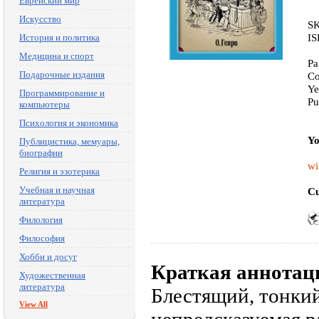
Еврейский мир
Искусство
SK
IS
История и политика
Медицина и спорт
Pa
Подарочные издания
Co
Ye
Программирование и
Pu
компьютеры
Психология и экономика
Yo
Публицистика, мемуары,
биографии
wi
Религия и эзотерика
Учебная и научная
Cu
литература
Филология
Философия
Хобби и досуг
Краткая аннотац
Художественная
литература
Блестящий, тонки
View All