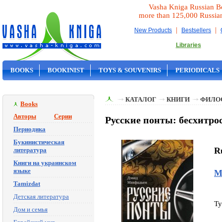
Vasha Kniga Russian B
more than 125,000 Russia
|
|
New Products
Bestsellers
Libraries
BOOKS
BOOKINIST
TOYS & SOUVENIRS
PERIODICALS
ON SALE
КАТАЛОГ
КНИГИ
ФИЛО
Books
Авторы
Серии
Русские понты: бесхитро
Периодика
Букинистическая
Ru
литература
Книги на украинском
языке
М
Tamizdat
Детская литература
Ty
Дом и семья