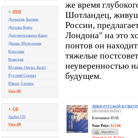
же время глубоког
DVD
Шотландец, живущ
Детектив, Боевик
России, предлагае
Детское Кино
Лондона" на это х
Документальное Кино
понтов он находит
Драма. Мелодрама
Классика
тяжелые постсовет
Комедия
неуверенностью на
Музыка. Опера. Балет
будущем.
Русский Сериал
Юмор, Сатира
View All
ЛИКИ РУССКОЙ КУЛЬТУ
CD
Liki russkoi kul'tury
Audio CD
Ключников Ю.М.
View All
Your Price:
$21.86
shipped in 14-20 days