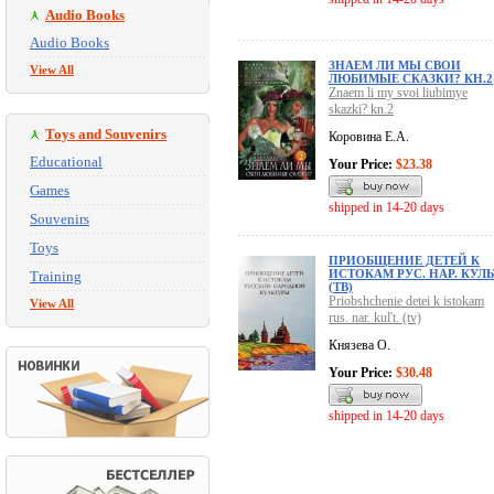
Audio Books
Audio Books
ЗНАЕМ ЛИ МЫ СВОИ
View All
ЛЮБИМЫЕ СКАЗКИ? КН.2
Znaem li my svoi liubimye
skazki? kn.2
Toys and Souvenirs
Коровина Е.А.
Educational
Your Price:
$23.38
Games
shipped in 14-20 days
Souvenirs
Toys
ПРИОБЩЕНИЕ ДЕТЕЙ К
ИСТОКАМ РУС. НАР. КУЛЬ
Training
(ТВ)
Priobshchenie detei k istokam
View All
rus. nar. kul't. (tv)
Князева О.
Your Price:
$30.48
shipped in 14-20 days