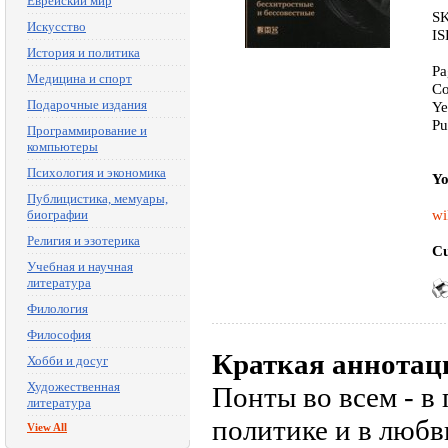
Еврейский мир
SK
Искусство
IS
История и политика
Pa
Медицина и спорт
Co
Подарочные издания
Ye
Pu
Программирование и
компьютеры
Психология и экономика
Yo
Публицистика, мемуары,
wi
биографии
Религия и эзотерика
Cu
Учебная и научная
литература
Филология
Философия
Краткая аннотац
Хобби и досуг
Художественная
Понты во всем - в 
литература
политике и в любв
View All