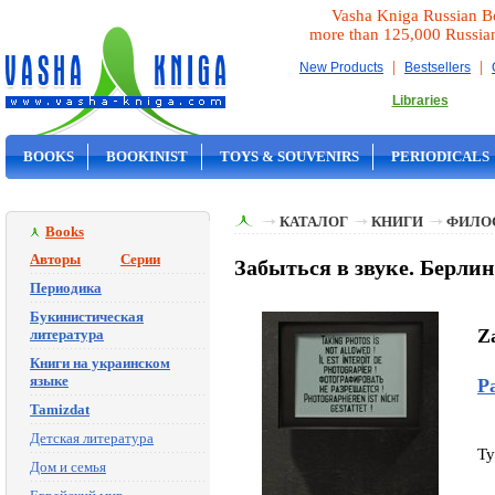
Vasha Kniga Russian B
more than 125,000 Russia
|
|
New Products
Bestsellers
Libraries
BOOKS
BOOKINIST
TOYS & SOUVENIRS
PERIODICALS
ON SALE
КАТАЛОГ
КНИГИ
ФИЛО
Books
Авторы
Серии
Забыться в звуке. Берлин,
Периодика
Букинистическая
Za
литература
Книги на украинском
языке
Р
Tamizdat
Детская литература
Ty
Дом и семья