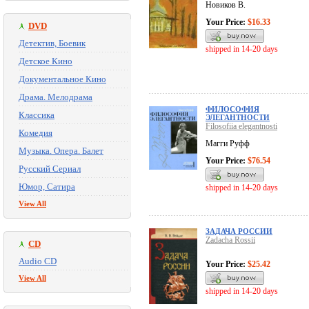
Новиков В.
Your Price:
$16.33
DVD
Детектив, Боевик
shipped in 14-20 days
Детское Кино
Документальное Кино
Драма. Мелодрама
ФИЛОСОФИЯ
Классика
ЭЛЕГАНТНОСТИ
Filosofiia elegantnosti
Комедия
Магги Руфф
Музыка. Опера. Балет
Your Price:
$76.54
Русский Сериал
Юмор, Сатира
shipped in 14-20 days
View All
ЗАДАЧА РОССИИ
Zadacha Rossii
CD
Audio CD
Your Price:
$25.42
View All
shipped in 14-20 days