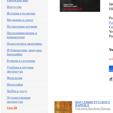
Еврейский мир
SK
Искусство
IS
История и политика
Pa
Медицина и спорт
Fo
Подарочные издания
Co
Ye
Программирование и
Pu
компьютеры
Психология и экономика
Yo
Публицистика, мемуары,
биографии
wi
Религия и эзотерика
Учебная и научная
литература
Филология
Философия
Хобби и досуг
Художественная
литература
ПОД СЕНЬЮ РУССКОГО
ПАРНАСА
View All
Pod sen'iu Russkogo Parnasa