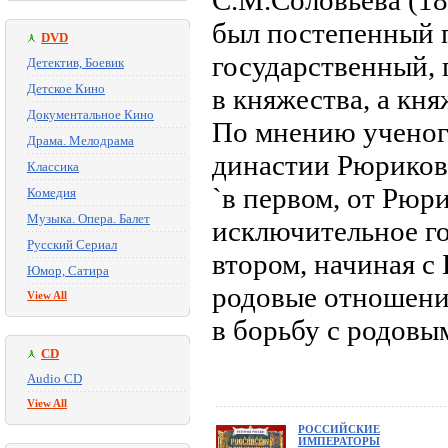
С.М.Соловьева (18
был постепенный п
DVD
государственный,
Детектив, Боевик
Детское Кино
в княжества, а кня
Документальное Кино
По мнению ученог
Драма. Мелодрама
династии Рюрикови
Классика
`в первом, от Рюр
Комедия
Музыка. Опера. Балет
исключительное г
Русский Сериал
втором, начиная с
Юмор, Сатира
родовые отношени
View All
в борьбу с родовы
CD
Audio CD
View All
РОССИЙСКИЕ
ИМПЕРАТОРЫ