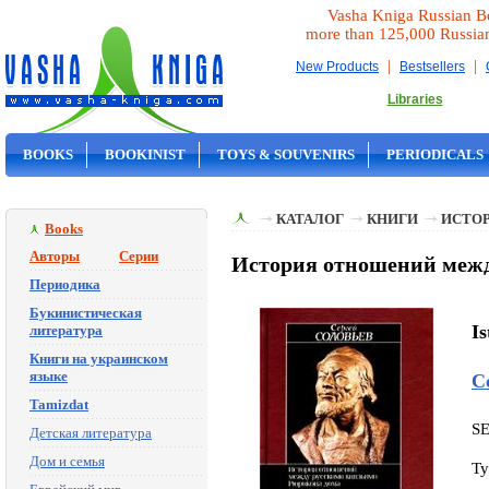
Vasha Kniga Russian B
more than 125,000 Russia
|
|
New Products
Bestsellers
Libraries
BOOKS
BOOKINIST
TOYS & SOUVENIRS
PERIODICALS
ON SALE
КАТАЛОГ
КНИГИ
ИСТОР
Books
Авторы
Серии
История отношений межд
Периодика
Букинистическая
I
литература
Книги на украинском
языке
С
Tamizdat
S
Детская литература
Дом и семья
Ty