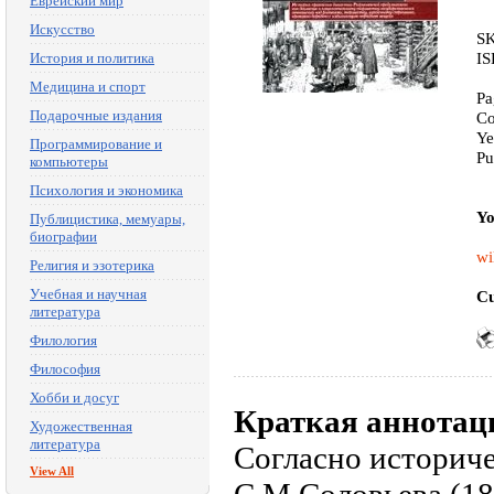
Еврейский мир
Искусство
SK
IS
История и политика
Медицина и спорт
Pa
Подарочные издания
Co
Ye
Программирование и
Pu
компьютеры
Психология и экономика
Yo
Публицистика, мемуары,
биографии
wi
Религия и эзотерика
Учебная и научная
Cu
литература
Филология
Философия
Хобби и досуг
Краткая аннотац
Художественная
литература
Согласно историч
View All