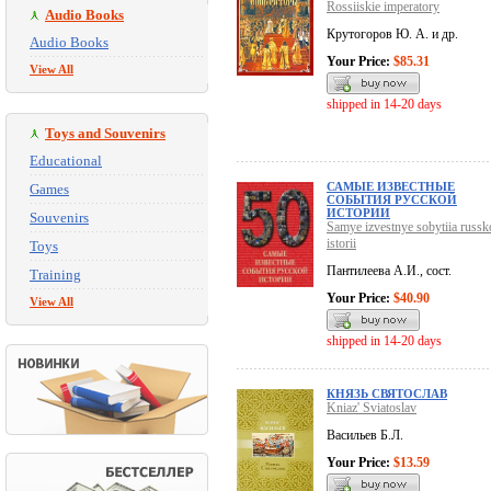
Rossiiskie imperatory
Audio Books
Крутогоров Ю. А. и др.
Audio Books
Your Price:
$85.31
View All
shipped in 14-20 days
Toys and Souvenirs
Educational
САМЫЕ ИЗВЕСТНЫЕ
Games
СОБЫТИЯ РУССКОЙ
ИСТОРИИ
Souvenirs
Samye izvestnye sobytiia russk
istorii
Toys
Пантилеева А.И., сост.
Training
Your Price:
$40.90
View All
shipped in 14-20 days
КНЯЗЬ СВЯТОСЛАВ
Kniaz' Sviatoslav
Васильев Б.Л.
Your Price:
$13.59