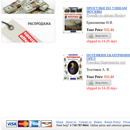
ПРОГУЛКИ ПО УЛИЦАМ
МОСКВЫ
Progulki po ulitsam Moskvy
Ермильченко Н.В.
Your Price:
$32.44
shipped in 14-20 days
ПОТЕМКИН.ЕКАТЕРИНИ
ОРЕЛ
Potemkin.Ekaterininskii orel
Толстиков А. Я.
Your Price:
$32.44
shipped in 14-20 days
Home
About us
Contact us
Basket
Return Policy
Priva
Need help?
1-718-787-0664
. Online prices and selection genera