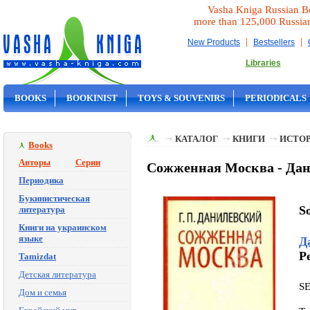
Vasha Kniga Russian B
more than 125,000 Russia
|
|
New Products
Bestsellers
Libraries
BOOKS
BOOKINIST
TOYS & SOUVENIRS
PERIODICALS
ON SALE
КАТАЛОГ
КНИГИ
ИСТОР
Books
Авторы
Серии
Сожженная Москва - Дан
Периодика
Букинистическая
S
литература
Книги на украинском
языке
Д
Pe
Tamizdat
Детская литература
S
Дом и семья