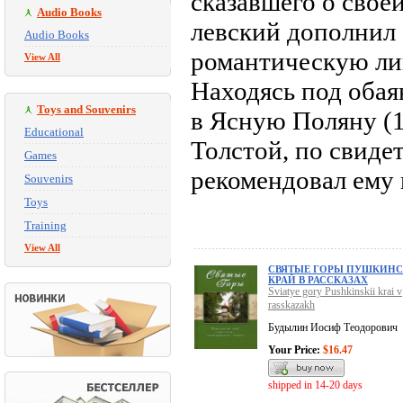
сказавшего о свое
Audio Books
левский дополнил 
Audio Books
романтическую ли
View All
Находясь под обая
Toys and Souvenirs
в Ясную Поляну (1
Educational
Толстой, по свиде
Games
рекомендовал ему 
Souvenirs
Toys
Training
View All
СВЯТЫЕ ГОРЫ ПУШКИН
КРАЙ В РАССКАЗАХ
Sviatye gory Pushkinskii krai v
rasskazakh
Будылин Иосиф Теодорович
Your Price:
$16.47
shipped in 14-20 days