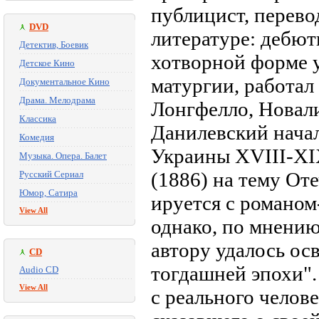
публицист, перевод
DVD
литературе: дебюти
Детектив, Боевик
хотворной форме у
Детское Кино
матургии, работал
Документальное Кино
Драма. Мелодрама
Лонгфелло, Новал
Классика
Данилевский начал
Комедия
Украины XVIII-XI
Музыка. Опера. Балет
(1886) на тему От
Русский Сериал
Юмор, Сатира
ируется с романом
View All
однако, по мнению
автору удалось ос
CD
тогдашней эпохи".
Audio CD
View All
с реального челове