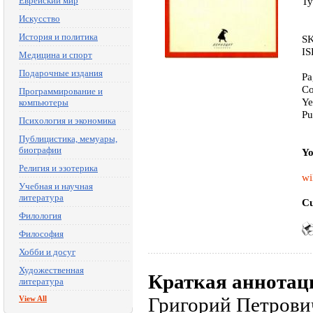
Еврейский мир
Ty
Искусство
История и политика
SK
IS
Медицина и спорт
Подарочные издания
Pa
Co
Программирование и
Ye
компьютеры
Pu
Психология и экономика
Публицистика, мемуары,
биографии
Yo
Религия и эзотерика
wi
Учебная и научная
литература
Cu
Филология
Философия
Хобби и досуг
Художественная
Краткая аннотац
литература
Григорий Петрович
View All