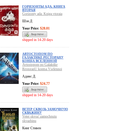
ГОРИЗОНТЫ АДА. КНИГА
ВТОРАЯ
Gorizonty ada. Kniga vtoraia
Шэн Д
Your Price:
$28.01
shipped in 14-20 days
АВТОСТОПОМ ПО
ГАЛАКТИКЕ РЕСТОРАНУ
КОНЦА ВСЕЛЕННОЙ
Avtostopom po Galaktike
RestoranU kontsa Vselennoi
Адамс Д.
Your Price:
$24.77
shipped in 14-20 days
ВЕТЕР СКВОЗЬ ЗАМОЧНУЮ
СКВАЖИНУ
Veter skvoz' zamochnuiu
skvazhinu
Кинг Стивен