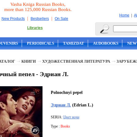
Vasha Kniga Russian Books,
more than 125,000 Russian Books.
|
Home
A
|
|
New Products
Bestsellers
On Sale
Libraries
OUVENIRS
PERIODICALS
TAMIZDAT
AUDOBOOKS
NEW
АТАЛОГ
КНИГИ
ХУДОЖЕСТВЕННАЯ ЛИТЕРАТУРА
ЗАРУБЕЖ
чный пепел - Эдриан Л.
Polnochnyi pepel
Эдриан Л.
(Edrian L.)
SERIA:
Цвет ночи
Type :
Books