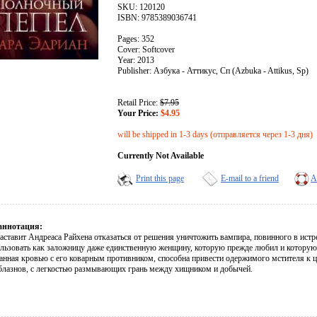
SKU: 120120
ISBN: 9785389036741
Pages: 352
Cover: Softcover
Year: 2013
Publisher: Азбука - Аттикус, Сп (Azbuka - Attikus, Sp)
Retail Price:
$7.95
Your Price:
$4.95
will be shipped in 1-3 days (отправляется через 1-3 дня)
Currently Not Available
Print this page
E-mail to a friend
A
аннотация:
аставит Андреаса Райхена отказаться от решения уничтожить вампира, повинного в истр
ользовать как заложницу даже единственную женщину, которую прежде любил и которую 
анная кровью с его коварным противником, способна привести одержимого мстителя к це
блазнов, с легкостью размывающих грань между хищником и добычей.