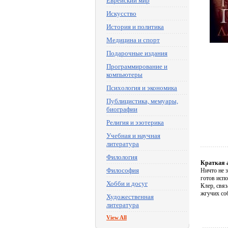
Еврейский мир
Искусство
История и политика
Медицина и спорт
Подарочные издания
Программирование и
компьютеры
Психология и экономика
Публицистика, мемуары,
биографии
Религия и эзотерика
Учебная и научная
литература
Филология
Краткая 
Философия
Ничто не з
готов исп
Хобби и досуг
Клер, связ
жгучих со
Художественная
литература
View All