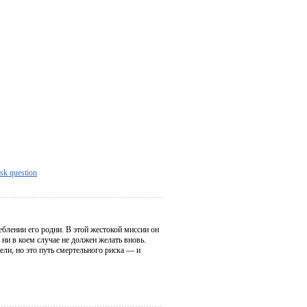
sk question
еблении его родни. В этой жестокой миссии он
ни в коем случае не должен желать вновь.
ли, но это путь смертельного риска — и