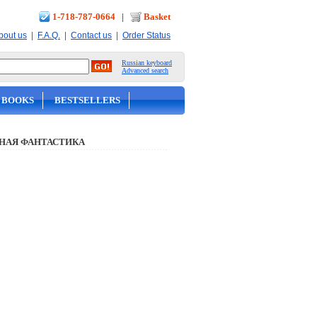
1-718-787-0664
|
Basket
|
|
|
bout us
F.A.Q.
Contact us
Order Status
Russian keyboard
Advanced search
 BOOKS
BESTSELLERS
НАЯ ФАНТАСТИКА