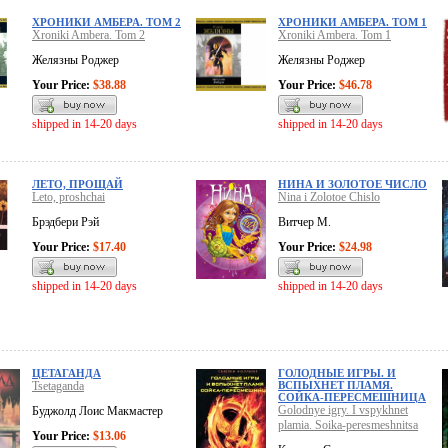
XРОНИКИ АМБЕРА. ТОМ 2
XРОНИКИ АМБЕРА. ТОМ 1
Xroniki Ambera. Tom 2
Xroniki Ambera. Tom 1
Желязны Роджер
Желязны Роджер
Your Price:
$38.88
Your Price:
$46.78
shipped in 14-20 days
shipped in 14-20 days
ЛЕТО, ПРОЩАЙ
НИНА И ЗОЛОТОЕ ЧИСЛО
Leto, proshchai
Nina i Zolotoe Chislo
Брэдбери Рэй
Витчер М.
Your Price:
$17.40
Your Price:
$24.98
shipped in 14-20 days
shipped in 14-20 days
ЦЕТАГАНДА
ГОЛОДНЫЕ ИГРЫ. И
Tsetaganda
ВСПЫХНЕТ ПЛАМЯ.
СОЙКА-ПЕРЕСМЕШНИЦА
Golodnye igry. I vspykhnet
Буджолд Лоис Макмастер
plamia. Soika-peresmeshnitsa
Your Price:
$13.06