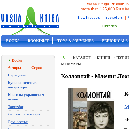
Vasha Kniga Russian B
more than 125,000 Russia
|
|
New Products
Bestsellers
Libraries
BOOKS
BOOKINIST
TOYS & SOUVENIRS
PERIODICALS
ON SALE
КАТАЛОГ
КНИГИ
ПУБЛИ
Books
МЕМУАРЫ
Авторы
Серии
Периодика
Коллонтай - Млечин Ле
Букинистическая
литература
Ko
Книги на украинском
языке
М
Tamizdat
Детская литература
S
Дом и семья