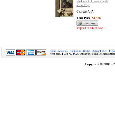
Shekspir ili Ukroshchenie
stroptivogo
Сергеев А. А.
Your Price:
$17.28
shipped in 14-20 days
Home
About us
Contact us
Basket
Return Policy
Priva
Need help?
1-718-787-0664
. Online prices and selection genera
Copyright © 2001 - 2