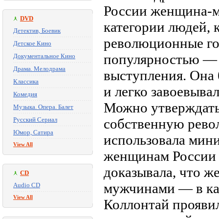
России женщина-м
DVD
категории людей, 
Детектив, Боевик
революционные го
Детское Кино
популярностью — 
Документальное Кино
Драма. Мелодрама
выступления. Она 
Классика
и легко завоевыва
Комедия
Можно утверждать
Музыка. Опера. Балет
Русский Сериал
собственную рево
Юмор, Сатира
использовала мини
View All
женщинам России 
доказывала, что ж
CD
мужчинами — в кар
Audio CD
View All
Коллонтай проявил