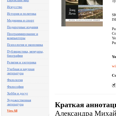
Еврейский мир
Ty
Искусство
История и политика
SK
IS
Медицина и спорт
Подарочные издания
Pa
Co
Программирование и
Ye
компьютеры
Pu
Психология и экономика
Публицистика, мемуары,
биографии
Yo
Религия и эзотерика
wi
Учебная и научная
литература
Cu
Филология
Философия
Хобби и досуг
Художественная
Краткая аннотац
литература
View All
Александра Михайл