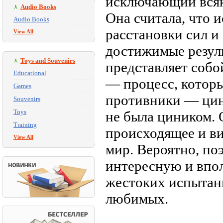
исключающий всяк
Audio Books
Она считала, что 
Audio Books
расстановки сил и
View All
достижимые резуль
Toys and Souvenirs
представляет соб
Educational
— процесс, которы
Games
противники — цин
Souvenirs
Toys
не была циником. 
Training
происходящее и в
View All
мир. Вероятно, по
интересную и впо
жестоких испытани
любимых.