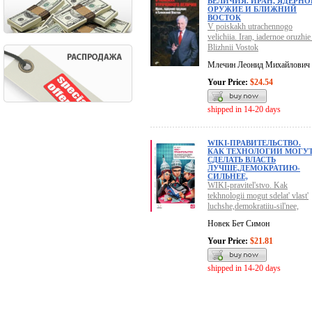
ВЕЛИЧИЯ. ИРАН, ЯДЕРНО
ОРУЖИЕ И БЛИЖНИЙ
ВОСТОК
V poiskakh utrachennogo
velichiia. Iran, iadernoe oruzhie 
Blizhnii Vostok
Млечин Леонид Михайлович
Your Price:
$24.54
shipped in 14-20 days
WIKI-ПРАВИТЕЛЬСТВО.
КАК ТЕХНОЛОГИИ МОГУ
СДЕЛАТЬ ВЛАСТЬ
ЛУЧШЕ,ДЕМОКРАТИЮ-
СИЛЬНЕЕ,
WIKI-pravitel'stvo. Kak
tekhnologii mogut sdelat' vlast'
luchshe,demokratiiu-sil'nee,
Новек Бет Симон
Your Price:
$21.81
shipped in 14-20 days