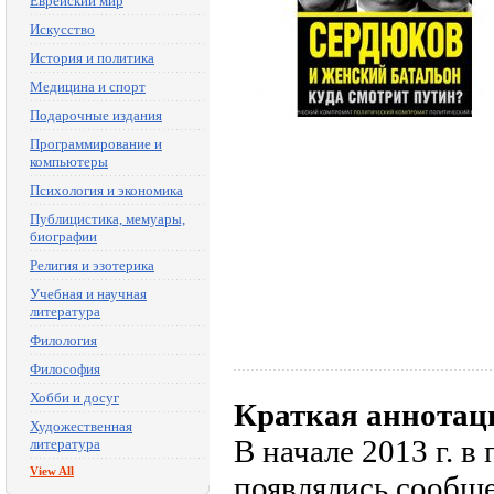
Еврейский мир
Искусство
История и политика
Медицина и спорт
Подарочные издания
Программирование и
компьютеры
Психология и экономика
Публицистика, мемуары,
биографии
Религия и эзотерика
Учебная и научная
литература
Филология
Философия
Хобби и досуг
Краткая аннотац
Художественная
В начале 2013 г. в
литература
View All
появлялись сообщ