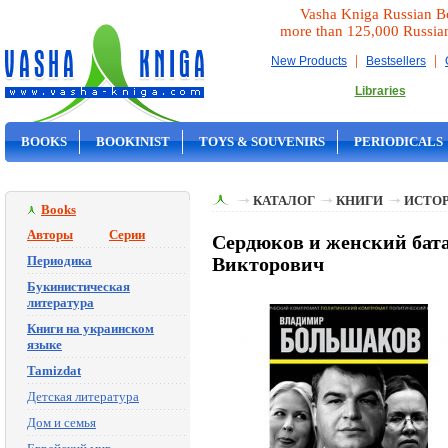
Vasha Kniga Russian B
more than 125,000 Russia
|
|
New Products
Bestsellers
Libraries
BOOKS
BOOKINIST
TOYS & SOUVENIRS
PERIODICALS
ON SALE
КАТАЛОГ
КНИГИ
ИСТОР
Books
Авторы
Серии
Сердюков и женский бата
Периодика
Викторович
Букинистическая
литература
Книги на украинском
языке
Tamizdat
Детская литература
Дом и семья