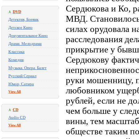
Сердюкова и Ко, 
DVD
МВД. Становилось
Детектив, Боевик
силах орудовала н
Детское Кино
Документальное Кино
расследования дел
Драма. Мелодрама
прикрытие у бывш
Классика
Сердюкову фактич
Комедия
неприкосновеннос
Музыка. Опера. Балет
Русский Сериал
руки мошенницу, 
Юмор, Сатира
любовником ущерб
View All
рублей, если не д
чем больше у след
CD
Audio CD
вины, тем масштаб
View All
обществе таким п