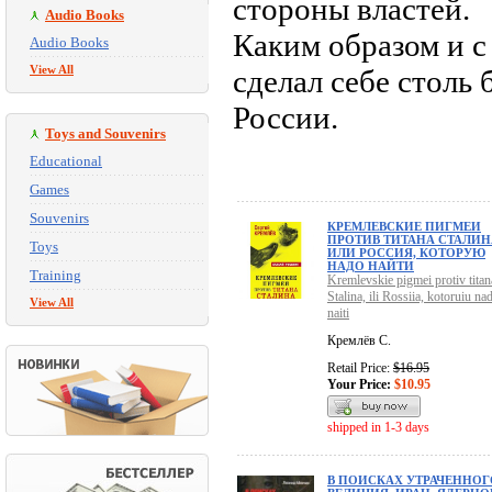
стороны властей.
Audio Books
Каким образом и 
Audio Books
View All
сделал себе столь
России.
Toys and Souvenirs
Educational
Games
Souvenirs
КРЕМЛЕВСКИЕ ПИГМЕИ
ПРОТИВ ТИТАНА СТАЛИН
Toys
ИЛИ РОССИЯ, КОТОРУЮ
НАДО НАЙТИ
Training
Kremlevskie pigmei protiv titan
Stalina, ili Rossiia, kotoruiu na
View All
naiti
Кремлёв С.
Retail Price:
$16.95
Your Price:
$10.95
shipped in 1-3 days
В ПОИСКАХ УТРАЧЕННОГ