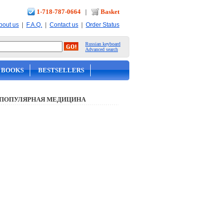
1-718-787-0664
|
Basket
|
|
|
bout us
F.A.Q.
Contact us
Order Status
Russian keyboard
Advanced search
 BOOKS
BESTSELLERS
 ПОПУЛЯРНАЯ МЕДИЦИНА