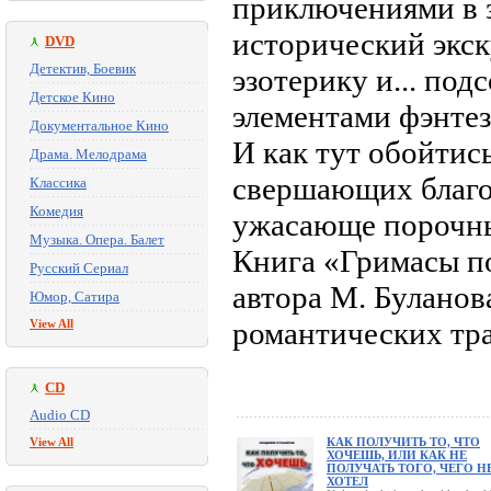
приключениями в з
исторический экск
DVD
Детектив, Боевик
эзотерику и... под
Детское Кино
элементами фэнтез
Документальное Кино
И как тут обойтис
Драма. Мелодрама
свершающих благо
Классика
Комедия
ужасающе порочны
Музыка. Опера. Балет
Книга «Гримасы п
Русский Сериал
автора М. Буланов
Юмор, Сатира
романтических тра
View All
CD
Audio CD
View All
КАК ПОЛУЧИТЬ ТО, ЧТО
ХОЧЕШЬ, ИЛИ КАК НЕ
ПОЛУЧАТЬ ТОГО, ЧЕГО Н
ХОТЕЛ