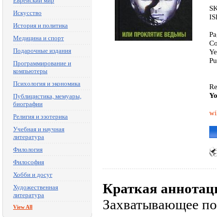
Еврейский мир
SK
Искусство
IS
История и политика
Pa
Медицина и спорт
Co
Подарочные издания
Ye
Pu
Программирование и
компьютеры
Психология и экономика
Re
Yo
Публицистика, мемуары,
биографии
wi
Религия и эзотерика
Учебная и научная
литература
Филология
Философия
Хобби и досуг
Краткая аннотац
Художественная
литература
Захватывающее по
View All