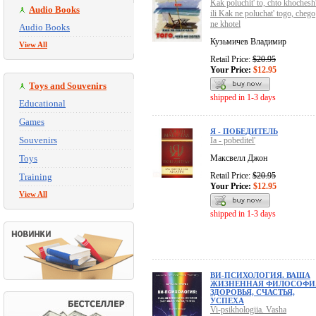
Kak poluchit' to, chto khochesh'
Audio Books
ili Kak ne poluchat' togo, chego
ne khotel
Audio Books
Кузьмичев Владимир
View All
Retail Price:
$20.95
Your Price:
$12.95
Toys and Souvenirs
shipped in 1-3 days
Educational
Games
Я - ПОБЕДИТЕЛЬ
Souvenirs
Ia - pobeditel'
Toys
Максвелл Джон
Retail Price:
$20.95
Training
Your Price:
$12.95
View All
shipped in 1-3 days
ВИ-ПСИХОЛОГИЯ. ВАША
ЖИЗНЕННАЯ ФИЛОСОФИ
ЗДОРОВЬЯ, СЧАСТЬЯ,
УСПЕХА
Vi-psikhologiia. Vasha