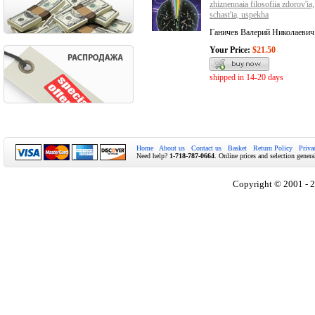
zhiznennaia filosofiia zdorov'ia,
schast'ia, uspekha
Ганичев Валерий Николаевич
Your Price:
$21.50
shipped in 14-20 days
Home
About us
Contact us
Basket
Return Policy
Priva
Need help?
1-718-787-0664
. Online prices and selection genera
Copyright © 2001 - 2