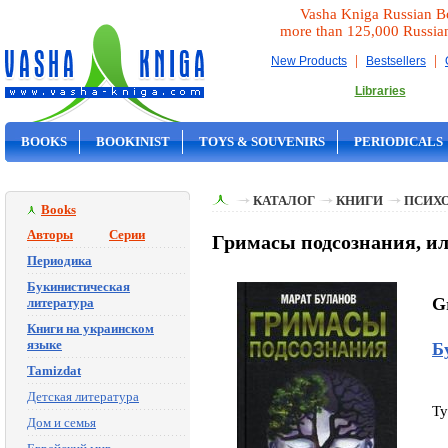
Vasha Kniga Russian B
more than 125,000 Russia
|
|
New Products
Bestsellers
Libraries
BOOKS
BOOKINIST
TOYS & SOUVENIRS
PERIODICALS
ON SALE
КАТАЛОГ
КНИГИ
ПСИХ
Books
Авторы
Серии
Гримасы подсознания, и
Периодика
Букинистическая
Gr
литература
Книги на украинском
языке
Б
Tamizdat
Детская литература
Ty
Дом и семья