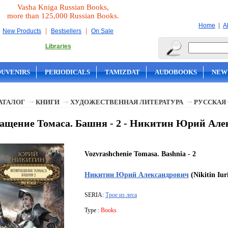
Vasha Kniga Russian Books,
more than 125,000 Russian Books.
|
Home
A
|
|
New Products
Bestsellers
On Sale
Libraries
OUVENIRS
PERIODICALS
TAMIZDAT
AUDOBOOKS
NEW
АТАЛОГ
КНИГИ
ХУДОЖЕСТВЕННАЯ ЛИТЕРАТУРА
РУССКАЯ
ащение Томаса. Башня - 2 - Никитин Юрий Але
Vozvrashchenie Tomasa. Bashnia - 2
Никитин Юрий Александрович
(Nikitin Iur
SERIA:
Трое из леса
Type :
Books