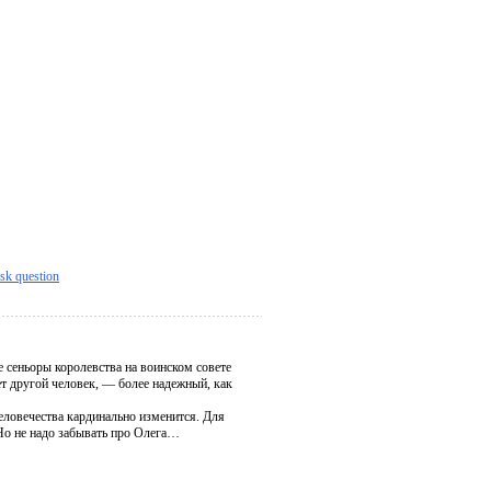
sk question
 сеньоры королевства на воинском совете
ует другой человек, — более надежный, как
еловечества кардинально изменится. Для
 Но не надо забывать про Олега…