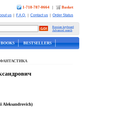
1-718-787-0664
|
Basket
|
|
|
bout us
F.A.Q.
Contact us
Order Status
Russian keyboard
Advanced search
 BOOKS
BESTSELLERS
 ФАНТАСТИКА
ксандрович
ii Aleksandrovich)