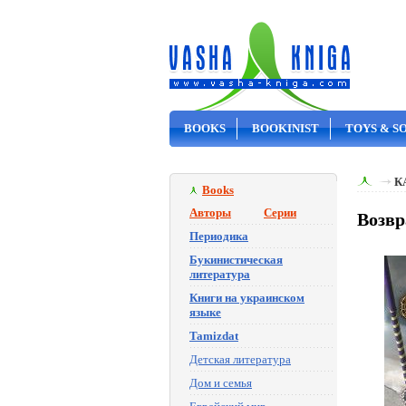
BOOKS
BOOKINIST
TOYS & S
ON SALE
К
Books
Авторы
Серии
Возвр
Периодика
Букинистическая
литература
Книги на украинском
языке
Tamizdat
Детская литература
Дом и семья