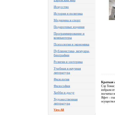
Еврейский мир
Искусство
История и политика
Медицина и спорт
Подарочные издания
Программирование и
компьютеры
Психология и экономика
Публицистика, мемуары,
биографии
Религия и эзотерика
Учебная и научная
литература
Филология
Краткая 
Философия
Сэр Томас
избрали ег
Хобби и досуг
посчитал н
Яфет – гл
Художественная
осуществл
литература
View All