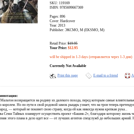
SKU: 119169
ISBN: 9785699667369
Pages: 896
Cover: Hardcover
Year: 2013
Publisher: ЭКСМО, М (EKSMO, M)
Retail Price:
$19.95
Your Price:
$12.95
will be shipped in 1-3 days (отправляется через 1-3 дня)
Currently Not Available
Print this page
E-mail to a friend
A
аннотация:
 Мальтон возвращается на родину из далекого похода, перед которым самые влиятельные
о королем. Но по пути в свой родовой замок рыцарь узнает, что на трон теперь претенд
арод, — который не покинет свою страну, когда ей как никогда нужна крепкая рука...
ава Семи Тайных планирует осуществить проект «Башня-2», благодаря которому жизнь ч
ения этого плана в дело идет все — от лучших агентов спецслужб до небольших армий.