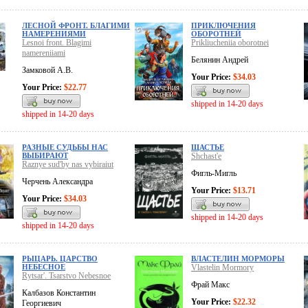
ЛЕСНОЙ ФРОНТ. БЛАГИМИ
ПРИКЛЮЧЕНИЯ
НАМЕРЕНИЯМИ
ОБОРОТНЕЙ
Lesnoi front. Blagimi
Prikliucheniia oborotnei
namereniiami
Белянин Андрей
Замковой А.В.
Your Price:
$34.03
Your Price:
$22.77
shipped in 14-20 days
shipped in 14-20 days
РАЗНЫЕ СУДЬБЫ НАС
ЩАСТЬЕ
ВЫБИРАЮТ
Shchast'e
Raznye sud'by nas vybiraiut
Фигль-Мигль
Черчень Александра
Your Price:
$13.71
Your Price:
$34.03
shipped in 14-20 days
shipped in 14-20 days
РЫЦАРЬ. ЦАРСТВО
ВЛАСТЕЛИН МОРМОРЫ
НЕБЕСНОЕ
Vlastelin Mormory
Rytsar'. Tsarstvo Nebesnoe
Фрай Макс
Калбазов Константин
Your Price:
$22.32
Георгиевич