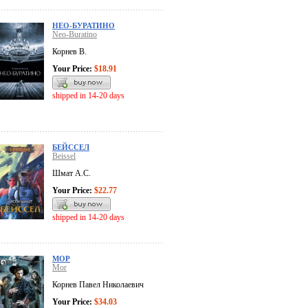
НЕО-БУРАТИНО
Neo-Buratino
Корнев В.
Your Price:
$18.91
shipped in 14-20 days
БЕЙССЕЛ
Beissel
Шмат А.С.
Your Price:
$22.77
shipped in 14-20 days
МОР
Mor
Корнев Павел Николаевич
Your Price:
$34.03