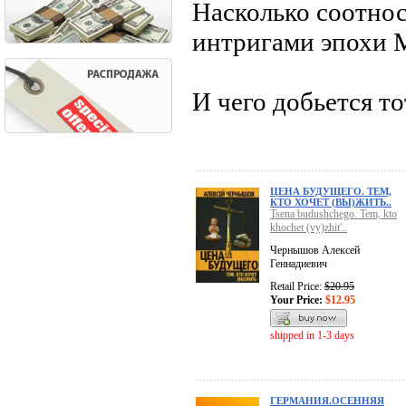
Насколько соотнос
интригами эпохи 
И чего добьется то
ЦЕНА БУДУЩЕГО. ТЕМ,
КТО ХОЧЕТ (ВЫ)ЖИТЬ..
Tsena budushchego. Tem, kto
khochet (vy)zhit'..
Чернышов Алексей
Геннадиевич
Retail Price:
$20.95
Your Price:
$12.95
shipped in 1-3 days
ГЕРМАНИЯ.ОСЕННЯЯ