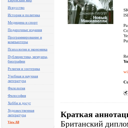
Еврейский мир
Искусство
SK
IS
История и политика
Медицина и спорт
Pa
Подарочные издания
Co
Ye
Программирование и
Pu
компьютеры
Психология и экономика
Re
Публицистика, мемуары,
Yo
биографии
Религия и эзотерика
wi
Учебная и научная
литература
Cu
Филология
Философия
Хобби и досуг
Художественная
Краткая аннотац
литература
Британский дипло
View All