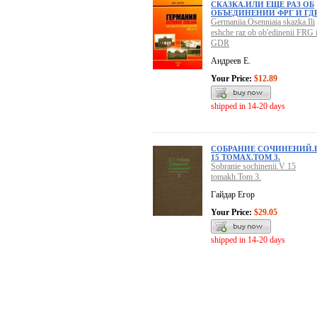
СКАЗКА.ИЛИ ЕЩЕ РАЗ ОБ
ОБЪЕДИНЕНИИ ФРГ И ГД
Germaniia.Osenniaia skazka.Ili
eshche raz ob ob'edinenii FRG 
GDR
Андреев Е.
Your Price:
$12.89
shipped in 14-20 days
СОБРАНИЕ СОЧИНЕНИЙ.
15 ТОМАХ.ТОМ 3.
Sobranie sochinenii.V 15
tomakh.Tom 3.
Гайдар Егор
Your Price:
$29.05
shipped in 14-20 days