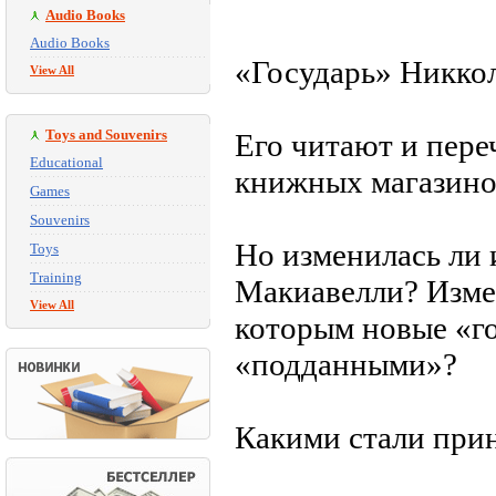
Audio Books
Audio Books
«Государь» Никкол
View All
Toys and Souvenirs
Его читают и пере
Educational
книжных магазино
Games
Souvenirs
Но изменилась ли 
Toys
Training
Макиавелли? Измен
View All
которым новые «г
«подданными»?
Какими стали при