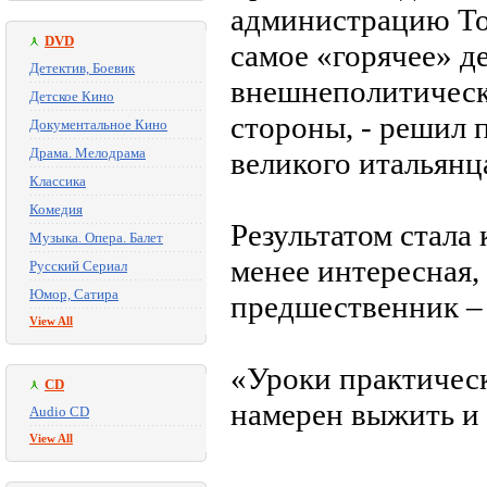
администрацию Тон
DVD
самое «горячее» д
Детектив, Боевик
внешнеполитическ
Детское Кино
стороны, - решил 
Документальное Кино
Драма. Мелодрама
великого италья
Классика
Комедия
Результатом стала
Музыка. Опера. Балет
менее интересная,
Русский Сериал
Юмор, Сатира
предшественник – 
View All
«Уроки практическ
CD
намерен выжить и 
Audio CD
View All