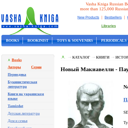
Vasha Kniga Russian B
more than 125,000 Russia
|
|
New Products
Bestsellers
Libraries
BOOKS
BOOKINIST
TOYS & SOUVENIRS
PERIODICALS
ON SALE
КАТАЛОГ
КНИГИ
ИСТОР
Books
Авторы
Серии
Новый Макиавелли - Па
Периодика
Букинистическая
N
литература
Книги на украинском
языке
П
Tamizdat
S
Детская литература
Дом и семья
Ty