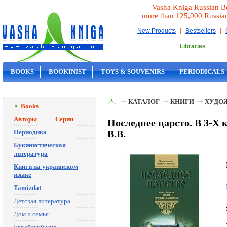
Vasha Kniga Russian B
more than 125,000 Russia
|
|
New Products
Bestsellers
Libraries
BOOKS
BOOKINIST
TOYS & SOUVENIRS
PERIODICALS
ON SALE
КАТАЛОГ
КНИГИ
ХУДО
Books
Авторы
Серии
Последнее царсто. В 3-X 
Периодика
В.В.
Букинистическая
литература
Книги на украинском
языке
Tamizdat
Детская литература
Дом и семья