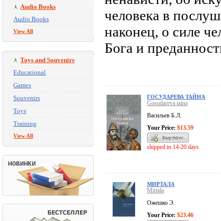
Audio Books
человека в послуш
Audio Books
наконец, о силе че
View All
Бога и преданност
Toys and Souvenirs
Educational
Games
ГОСУДАРЕВА ТАЙНА
Souvenirs
Gosudareva taina
Toys
Васильев Б.Л.
Training
Your Price:
$13.59
View All
shipped in 14-20 days
МИРТАЛА
Mirtala
Ожешко Э.
Your Price:
$23.46