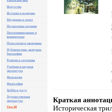
Еврейский мир
Искусство
История и политика
Медицина и спорт
Подарочные издания
Программирование и
компьютеры
Психология и экономика
Публицистика, мемуары,
биографии
Религия и эзотерика
Учебная и научная
литература
Филология
Философия
Хобби и досуг
Художественная
Краткая аннотац
литература
Историческая три
View All