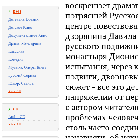
воскрешает драма
DVD
потрясшей Русское
Детектив, Боевик
центре повествова
Детское Кино
дворянина Давида 
Документальное Кино
Драма. Мелодрама
русского подвижн
Классика
монастыря Дионис
Комедия
испытания, через 
Музыка. Опера. Балет
подвиги, дворцовы
Русский Сериал
Юмор, Сатира
сюжет - все это д
View All
напряжении от пер
с автором читател
CD
проблемах человече
Audio CD
View All
столь часто соеди
ненависти, об ис