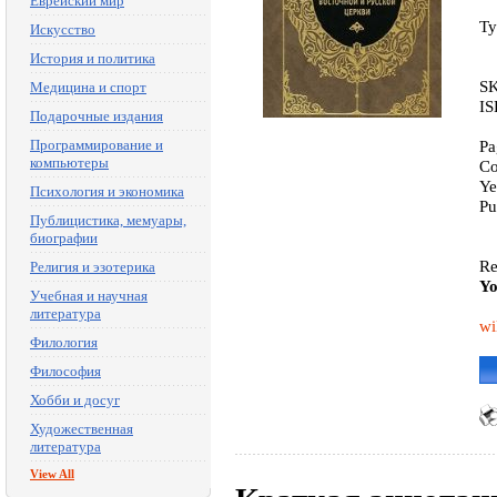
Еврейский мир
Ty
Искусство
История и политика
SK
Медицина и спорт
IS
Подарочные издания
Программирование и
Pa
компьютеры
Co
Ye
Психология и экономика
Pu
Публицистика, мемуары,
биографии
Re
Религия и эзотерика
Yo
Учебная и научная
литература
wi
Филология
Философия
Хобби и досуг
Художественная
литература
View All