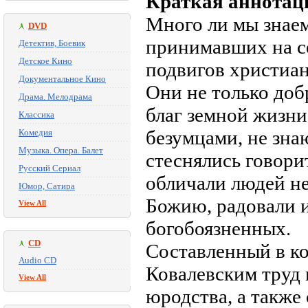
Краткая аннотац
Много ли мы знае
DVD
принимавших на се
Детектив, Боевик
Детское Кино
подвигов христиан
Документальное Кино
Они не только доб
Драма. Мелодрама
благ земной жизни,
Классика
безумцами, не зн
Комедия
Музыка. Опера. Балет
стеснялись говорит
Русский Сериал
обличали людей н
Юмор, Сатира
Божию, радовали и
View All
богобоязненных.
CD
Составленный в к
Audio CD
Ковалевским труд 
View All
юродства, а также