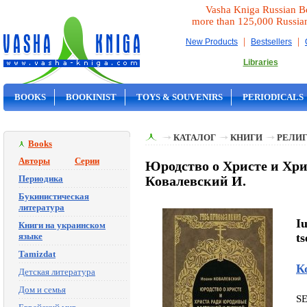
Vasha Kniga Russian B
more than 125,000 Russia
|
|
New Products
Bestsellers
Libraries
BOOKS
BOOKINIST
TOYS & SOUVENIRS
PERIODICALS
ON SALE
КАТАЛОГ
КНИГИ
РЕЛИГ
Books
Авторы
Серии
Юродство о Христе и Хри
Периодика
Ковалевский И.
Букинистическая
литература
Iu
Книги на украинском
языке
ts
Tamizdat
К
Детская литература
Дом и семья
S