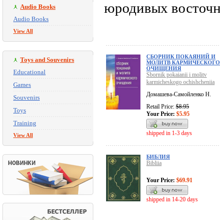
юродивых восточн
Audio Books
Audio Books
View All
СБОРНИК ПОКАЯНИЙ И
Toys and Souvenirs
МОЛИТВ КАРМИЧЕСКОГО
ОЧИЩЕНИЯ
Educational
Sbornik pokaianii i molitv
karmicheskogo ochishcheniia
Games
Домашева-Самойленко Н.
Souvenirs
Retail Price:
$8.95
Toys
Your Price:
$5.95
Training
shipped in 1-3 days
View All
БИБЛИЯ
Bibliia
Your Price:
$69.91
shipped in 14-20 days