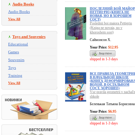
Audio Books
ПОСЛЕДНИЙ БОЙ МАЙОР
Audio Books
ПЕТТИГРЮ (КНИГА НЕ
НОВАЯ, НО В ХОРОШЕМ
View All
СОСТ)
Poslednii boi maiora Pettigriu
(Kniga ne novaia, no v
khoroshem sost)
Toys and Souvenirs
Саймонсон Х.
Educational
Your Price:
$12.95
Games
shipped in 1-3 days
Souvenirs
Toys
ВСЕ ПРАВИЛА ГЕОМЕТРИ
Training
В НАЧАЛЬНОЙ ШКОЛЕ
(КНИГА ДЕФОРМИРОВАН
View All
ВОДОЙ, В ОСТАЛЬНОМ
СОСТ. ХОРОШЕЕ)
Vse pravila geometrii v nachal'
shkole
Беленькая Татьяна Борисовна
Your Price:
$6.95
shipped in 1-3 days