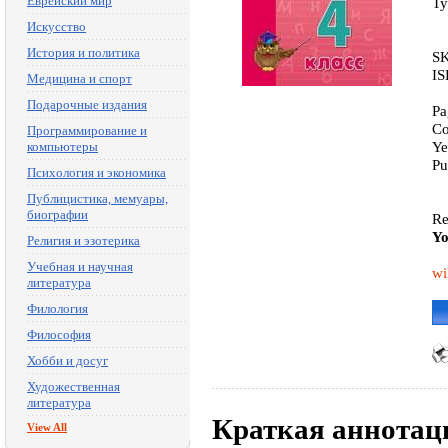
Еврейский мир
Ty
Искусство
История и политика
SK
IS
Медицина и спорт
Подарочные издания
Pa
Co
Программирование и
Ye
компьютеры
Pu
Психология и экономика
Публицистика, мемуары,
биографии
Re
Yo
Религия и эзотерика
Учебная и научная
wi
литература
Филология
Философия
Хобби и досуг
Художественная
литература
Краткая аннотац
View All