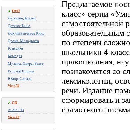
Предлагаемое посо
DVD
класс» серии «Ум
Детектив, Боевик
самостоятельной р
Детское Кино
образовательным 
Документальное Кино
по степени сложно
Драма. Мелодрама
Классика
школьники 4 класс
Комедия
правописания, нау
Музыка. Опера. Балет
познакомятся со 
Русский Сериал
лексикологии, осв
Юмор, Сатира
View All
речи. Издание пом
сформировать и за
CD
грамотного письма
Audio CD
View All