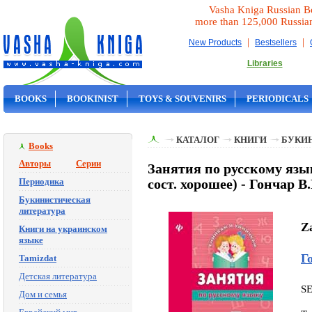
Vasha Kniga Russian B
more than 125,000 Russia
|
|
New Products
Bestsellers
Libraries
BOOKS
BOOKINIST
TOYS & SOUVENIRS
PERIODICALS
ON SALE
КАТАЛОГ
КНИГИ
БУКИ
Books
Авторы
Серии
Занятия по русскому язык
Периодика
сост. хорошее) - Гончар В
Букинистическая
литература
Za
Книги на украинском
языке
Г
Tamizdat
Детская литература
S
Дом и семья