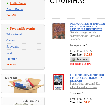
СТАЛИНА!
Audio Books
Audio Books
View All
ОСТРАЯ СТРАТЕГИЧЕСКА
НЕДОСТАТОЧНОСТЬ.
Toys and Souvenirs
СТРАНА НА ПЕРЕПУТЬЕ
Ostraia strategicheskaia
Educational
nedostatochnost'. Strana na
perePut'e
Games
Вассерман А.А.
Souvenirs
Retail Price:
$27.95
Toys
Your Price:
$17.95
Training
shipped in 1-3 days
View All
БОГОРОДИЦА, ПРОГОНИ 
КТО ЗАКАЗАЛ НАЕЗД НА
ЦЕРКОВЬ
Bogoroditsa, progoni ! Kto
zakazal naezd na tserkov'
Челноков А.
Retail Price:
$13.95
Your Price:
$8.95