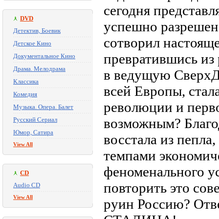
сегодня представл
DVD
успешно разрешен
Детектив, Боевик
сотворил настоящее
Детское Кино
превратившись из 
Документальное Кино
Драма. Мелодрама
в ведущую СверхД
Классика
всей Европы, стал
Комедия
революции и перво
Музыка. Опера. Балет
возможным? Благо
Русский Сериал
Юмор, Сатира
восстала из пепла
View All
темпами экономиче
феноменального ус
CD
повторить это сове
Audio CD
View All
руин Россию? От