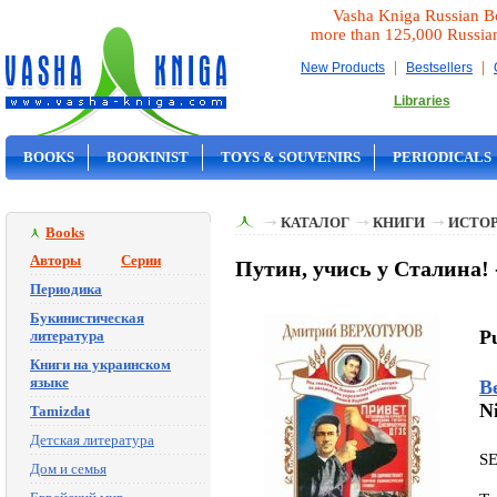
Vasha Kniga Russian B
more than 125,000 Russia
|
|
New Products
Bestsellers
Libraries
BOOKS
BOOKINIST
TOYS & SOUVENIRS
PERIODICALS
ON SALE
КАТАЛОГ
КНИГИ
ИСТОР
Books
Авторы
Серии
Путин, учись у Сталина!
Периодика
Букинистическая
Pu
литература
Книги на украинском
языке
В
N
Tamizdat
Детская литература
S
Дом и семья