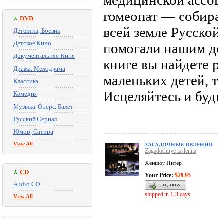
медицинской ассо
гомеопат — собир
DVD
всей земле Русско
Детектив, Боевик
Детское Кино
помогали нашим де
Документальное Кино
книге вы найдете 
Драма. Мелодрама
маленьких детей, 
Классика
Исцеляйтесь и буд
Комедия
Музыка. Опера. Балет
Русский Сериал
Юмор, Сатира
View All
ЗАГАДОЧНЫЕ ЯВЛЕНИЯ
Zagadochnye iavleniia
Хеншоу Питер
CD
Your Price:
$29.95
Audio CD
shipped in 1-3 days
View All