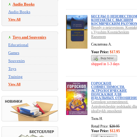
Audio Books
Audio Books
БЕСЕДЫ О НЕИЗВЕСТНОМ
View All
КОНТАКТЫ С ВЫСШИМ
КОСМИЧЕСКИМ РАЗУМО
Besedy o neizvestnom. Kontak
s Vysshim Kosmicheskim
Razumom
Toys and Souvenirs
Секлитова А.
Educational
Your Price:
$17.95
Games
Souvenirs
shipped in 1-3 days
Toys
Training
ГОРОСКОП
View All
СОВМЕСТИМОСТИ.
АСТРОЛОГИЧЕСКИЕ
ПОДСКАЗКИ ДЛЯ
ИДЕАЛЬНЫХ ОТНОШЕНИ
Goroskop sovmestimosti.
Astrologicheskie podskazki dli
ideal'nykh otnoshenii
Тиль Н.
Retail Price:
$20.95
Your Price:
$12.95