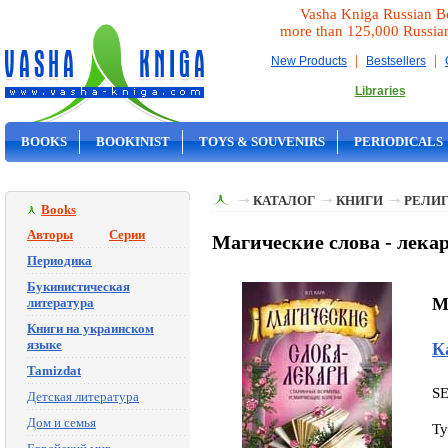
Vasha Kniga Russian B
more than 125,000 Russia
|
|
New Products
Bestsellers
Libraries
BOOKS
BOOKINIST
TOYS & SOUVENIRS
PERIODICALS
ON SALE
КАТАЛОГ
КНИГИ
РЕЛИГ
Books
Авторы
Серии
Магические слова - лекар
Периодика
Букинистическая
Ma
литература
Книги на украинском
языке
К
Tamizdat
S
Детская литература
Дом и семья
Ty