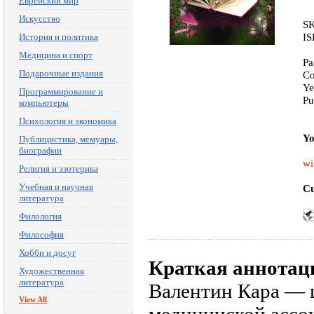
Еврейский мир
Искусство
SK
IS
История и политика
Медицина и спорт
Pa
Подарочные издания
Co
Ye
Программирование и
Pu
компьютеры
Психология и экономика
Yo
Публицистика, мемуары,
биографии
wi
Религия и эзотерика
Учебная и научная
Cu
литература
Филология
Философия
Хобби и досуг
Краткая аннотац
Художественная
литература
Валентин Кара — 
View All