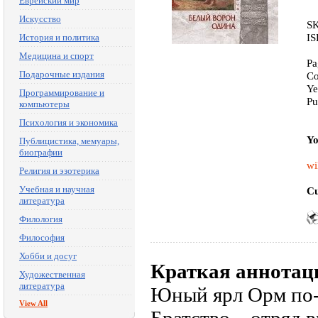
Еврейский мир
Искусство
SK
IS
История и политика
Медицина и спорт
Pa
Подарочные издания
Co
Ye
Программирование и
Pu
компьютеры
Психология и экономика
Yo
Публицистика, мемуары,
биографии
wi
Религия и эзотерика
Учебная и научная
Cu
литература
Филология
Философия
Хобби и досуг
Краткая аннотац
Художественная
литература
Юный ярл Орм по-
View All