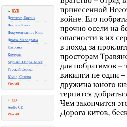
Братство – отряд 
принесенной Всеот
DVD
войне. Его побрат
Детектив, Боевик
Детское Кино
прочно осели на б
Документальное Кино
опасности в их се
Драма. Мелодрама
в поход за прокля
Классика
просторам Травяно
Комедия
Музыка. Опера. Балет
для побратимов – т
Русский Сериал
викинги не одни –
Юмор, Сатира
дружина юного кня
View All
терпится добратьс
CD
Чем закончится эт
Audio CD
Дорога китов, бес
View All