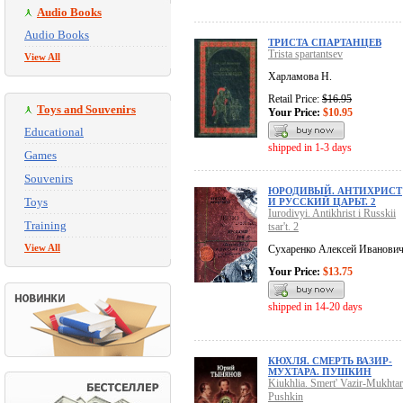
Audio Books
Audio Books
ТРИСТА СПАРТАНЦЕВ
Trista spartantsev
View All
Харламова Н.
Retail Price:
$16.95
Toys and Souvenirs
Your Price:
$10.95
Educational
shipped in 1-3 days
Games
Souvenirs
ЮРОДИВЫЙ. АНТИХРИСТ
Toys
И РУССКИЙ ЦАРЬТ. 2
Iurodivyi. Antikhrist i Russkii
Training
tsar't. 2
View All
Сухаренко Алексей Иванови
Your Price:
$13.75
shipped in 14-20 days
КЮХЛЯ. СМЕРТЬ ВАЗИР-
МУХТАРА. ПУШКИН
Kiukhlia. Smert' Vazir-Mukhtar
Pushkin