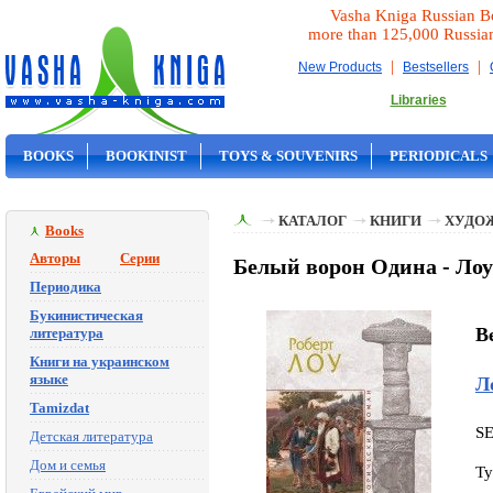
Vasha Kniga Russian B
more than 125,000 Russia
|
|
New Products
Bestsellers
Libraries
BOOKS
BOOKINIST
TOYS & SOUVENIRS
PERIODICALS
ON SALE
КАТАЛОГ
КНИГИ
ХУДО
Books
Авторы
Серии
Белый ворон Одина - Лоу
Периодика
Букинистическая
B
литература
Книги на украинском
языке
Л
Tamizdat
S
Детская литература
Дом и семья
Ty