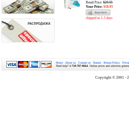
Retail Price:
$29.95
Your Price:
$18.95
shipped in 1-3 days
Home
About us
Contact us
Basket
Return Policy
Priva
Need help?
1-718-787-0664
. Online prices and selection genera
Copyright © 2001 - 2