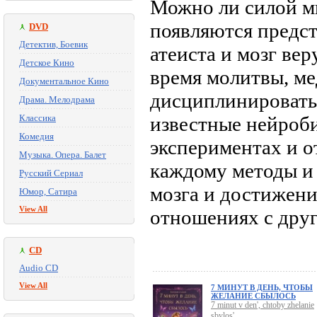
Можно ли силой мы
появляются предст
DVD
Детектив, Боевик
атеиста и мозг ве
Детское Кино
время молитвы, м
Документальное Кино
дисциплинировать
Драма. Мелодрама
Классика
известные нейроб
Комедия
экспериментах и 
Музыка. Опера. Балет
каждому методы и
Русский Сериал
мозга и достижен
Юмор, Сатира
View All
отношениях с дру
CD
Audio CD
View All
7 МИНУТ В ДЕНЬ, ЧТОБЫ
ЖЕЛАНИЕ СБЫЛОСЬ
7 minut v den', chtoby zhelanie
sbylos'