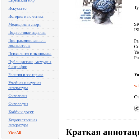
Еврейский мир
Ty
Искусство
История и политика
SK
Медицина и спорт
IS
Подарочные издания
Программирование и
Pa
компьютеры
Co
Ye
Психология и экономика
Pu
Публицистика, мемуары,
биографии
Yo
Религия и эзотерика
Учебная и научная
wi
литература
Филология
Cu
Философия
Хобби и досуг
Художественная
литература
Краткая аннотац
View All