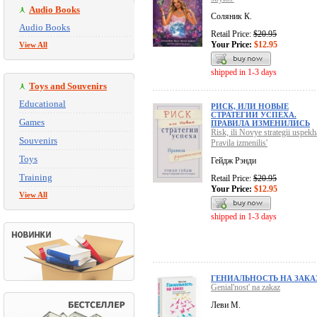
Audio Books
Соляник К.
Audio Books
Retail Price:
$20.95
Your Price:
$12.95
View All
shipped in 1-3 days
Toys and Souvenirs
Educational
РИСК, ИЛИ НОВЫЕ
СТРАТЕГИИ УСПЕХА.
Games
ПРАВИЛА ИЗМЕНИЛИСЬ
Risk, ili Novye strategii uspekh
Souvenirs
Pravila izmenilis'
Toys
Гейдж Рэнди
Training
Retail Price:
$20.95
Your Price:
$12.95
View All
shipped in 1-3 days
ГЕНИАЛЬНОСТЬ НА ЗАКА
Genial'nost' na zakaz
Леви М.