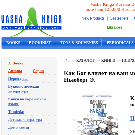
Vasha Kniga Russian B
more than 125,000 Russia
|
|
New Products
Bestsellers
Libraries
BOOKS
BOOKINIST
TOYS & SOUVENIRS
PERIODICALS
ON SALE
КАТАЛОГ
КНИГИ
ПСИХ
Books
Авторы
Серии
Как Бог влияет на ваш м
Периодика
Ньюберг Э.
Букинистическая
литература
Ka
Книги на украинском
языке
ne
Tamizdat
Н
Детская литература
Дом и семья
S