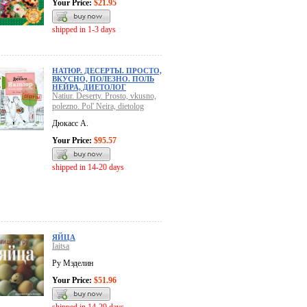
Your Price:
$21.95
shipped in 1-3 days
НАТЮР. ДЕСЕРТЫ. ПРОСТО,
ВКУСНО, ПОЛЕЗНО. ПОЛЬ
НЕЙРА, ДИЕТОЛОГ
Natiur. Deserty. Prosto, vkusno,
polezno. Pol' Neira, dietolog
Дюкасс А.
Your Price:
$95.57
shipped in 14-20 days
ЯЙЦА
Iaitsa
Ру Мэделин
Your Price:
$51.96