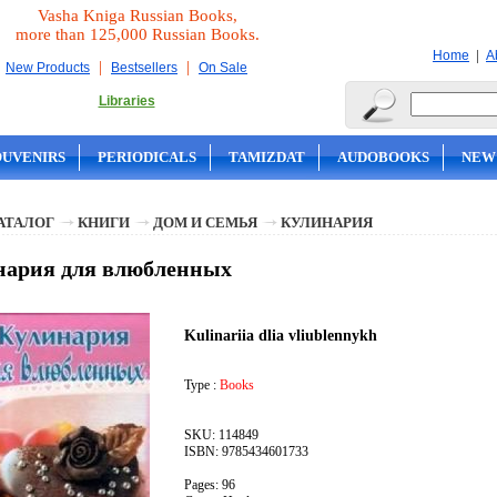
Vasha Kniga Russian Books,
more than 125,000 Russian Books.
|
Home
A
|
|
New Products
Bestsellers
On Sale
Libraries
OUVENIRS
PERIODICALS
TAMIZDAT
AUDOBOOKS
NEW
АТАЛОГ
КНИГИ
ДОМ И СЕМЬЯ
КУЛИНАРИЯ
нария для влюбленных
Kulinariia dlia vliublennykh
Type :
Books
SKU: 114849
ISBN: 9785434601733
Pages: 96