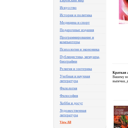
Еврейский мир
Искусство
История и политика
Медицина и спорт
Подарочные издания
Программирование и
компьютеры
Психология и экономика
Публицистика, мемуары,
биографии
Религия и эзотерика
Краткая 
Учебная и научная
Вашему вн
литература
выпечки, д
Филология
Философия
Хобби и досуг
Художественная
литература
View All