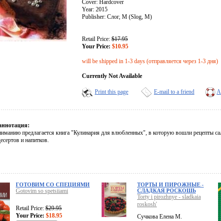
Cover: Hardcover
Year: 2015
Publisher: Слог, М (Slog, M)
Retail Price:
$17.95
Your Price:
$10.95
will be shipped in 1-3 days (отправляется через 1-3 дня)
Currently Not Available
Print this page
E-mail to a friend
A
аннотация:
иманию предлагается книга "Кулинария для влюбленных", в которую вошли рецепты сал
есертов и напитков.
ГОТОВИМ СО СПЕЦИЯМИ
ТОРТЫ И ПИРОЖНЫЕ -
Gotovim so spetsiiami
СЛАДКАЯ РОСКОШЬ
Torty i pirozhnye - sladkaia
roskosh'
Retail Price:
$29.95
Your Price:
$18.95
Сучкова Елена М.