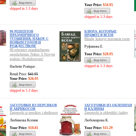
Your Price:
$34.95
shipped in 1-3 days
shipped in 1-3 days
90 РЕЦЕПТОВ
БЛЮДА, КОТОРЫЕ
ПРАЗДНИЧНОГО
НРАВЯТСЯ ВСЕМ
УГОЩЕНИЯ. НАБОР. С
Bliuda, kotorye nraviatsia vsem
НОВЫМ ГОДОМ И
РОЖДЕСТВОМ!
Руфанова Е.
90 retseptov prazdnichnogo
Your Price:
$28.95
ugoshcheniia. Nabor. S Novym
godom i Rozhdestvom!
shipped in 1-3 days
Hachette Pratique .
Retail Price:
$41.95
Your Price:
$26.95
shipped in 1-3 days
ЗАГОТОВКИ ИЗ ПЕРСИКОВ
ЗАГОТОВКИ ИЗ ОБЛЕПИХИ
И АБРИКОСОВ
И КАЛИНЫ
Zagotovki iz persikov i abrikosov
Zagotovki iz oblepikhi i kaliny
Любимова Ксения
Любомирова К.
Your Price:
$10.81
Your Price:
$11.29