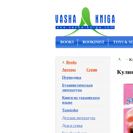
BOOKS
BOOKINIST
TOYS & S
ON SALE
К
Books
Авторы
Серии
Кули
Периодика
Букинистическая
литература
Книги на украинском
языке
Tamizdat
Детская литература
Дом и семья