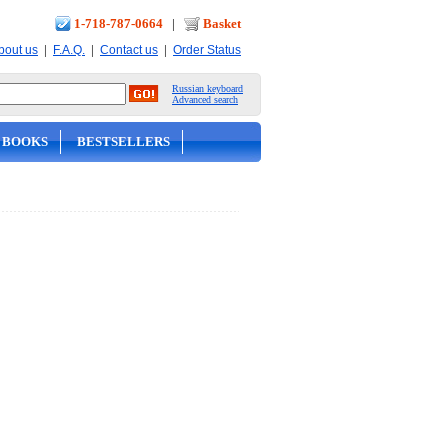
1-718-787-0664
|
Basket
|
|
|
bout us
F.A.Q.
Contact us
Order Status
Russian keyboard
Advanced search
 BOOKS
BESTSELLERS