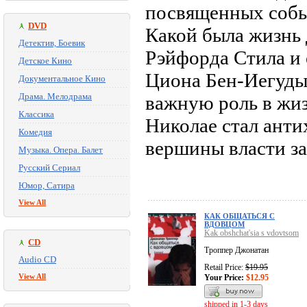
посвященных соб
DVD
Какой была жизнь
Детектив, Боевик
Рэйфорда Стила и 
Детское Кино
Циона Бен-Иегуды
Документальное Кино
Драма. Мелодрама
важную роль в жи
Классика
Николае стал анти
Комедия
вершины власти за
Музыка. Опера. Балет
Русский Сериал
Юмор, Сатира
View All
КАК ОБЩАТЬСЯ С
ВДОВЦОМ
Kak obshchat'sia s vdovtsom
CD
Троппер Джонатан
Audio CD
Retail Price:
$19.95
View All
Your Price:
$12.95
shipped in 1-3 days