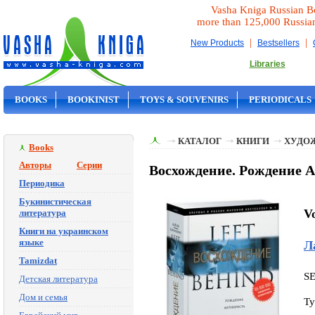
Vasha Kniga Russian B
more than 125,000 Russia
|
|
New Products
Bestsellers
Libraries
BOOKS
BOOKINIST
TOYS & SOUVENIRS
PERIODICALS
ON SALE
КАТАЛОГ
КНИГИ
ХУДО
Books
Авторы
Серии
Восхождение. Рождение 
Периодика
Букинистическая
V
литература
Книги на украинском
языке
Л
Tamizdat
S
Детская литература
Дом и семья
Ty