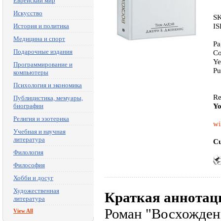
Еврейский мир
Искусство
SK
IS
История и политика
Медицина и спорт
Pa
Подарочные издания
Co
Ye
Программирование и
Pu
компьютеры
Психология и экономика
Re
Публицистика, мемуары,
Yo
биографии
Религия и эзотерика
wi
Учебная и научная
литература
Cu
Филология
Философия
Хобби и досуг
Художественная
Краткая аннотац
литература
Роман "Восхожден
View All