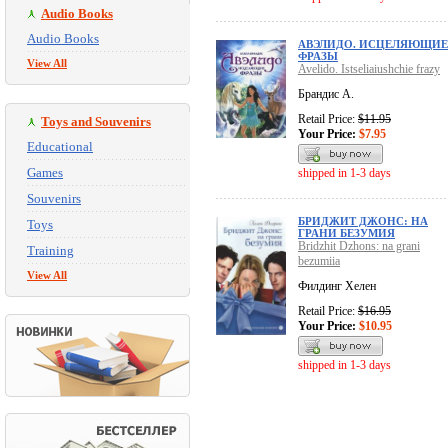
Audio Books
Audio Books
АВЭЛИДО. ИСЦЕЛЯЮЩИЕ
ФРАЗЫ
View All
Avelido. Istseliaiushchie frazy
Брандис А.
Retail Price:
$11.95
Toys and Souvenirs
Your Price:
$7.95
Educational
Games
shipped in 1-3 days
Souvenirs
БРИДЖИТ ДЖОНС: НА
Toys
ГРАНИ БЕЗУМИЯ
Bridzhit Dzhons: na grani
Training
bezumiia
View All
Филдинг Хелен
Retail Price:
$16.95
Your Price:
$10.95
shipped in 1-3 days