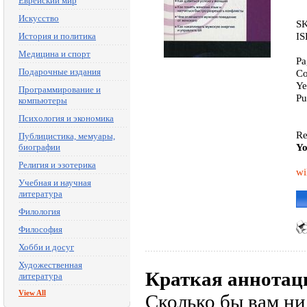
Еврейский мир
Искусство
SK
IS
История и политика
Медицина и спорт
Pa
Подарочные издания
Co
Ye
Программирование и
Pu
компьютеры
Психология и экономика
Re
Публицистика, мемуары,
Yo
биографии
Религия и эзотерика
wi
Учебная и научная
литература
Филология
Философия
Хобби и досуг
Художественная
Краткая аннотац
литература
View All
Сколько бы вам ни