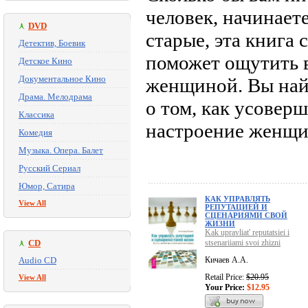
человек, начинает
DVD
старые, эта книга 
Детектив, Боевик
поможет ощутить 
Детское Кино
Документальное Кино
женщиной. Вы найд
Драма. Мелодрама
о том, как усовер
Классика
настроение женщи
Комедия
Музыка. Опера. Балет
Русский Сериал
Юмор, Сатира
КАК УПРАВЛЯТЬ
View All
РЕПУТАЦИЕЙ И
СЦЕНАРИЯМИ СВОЙ
ЖИЗНИ
Kak upravliat' reputatsiei i
CD
stsenariiami svoi zhizni
Audio CD
Кичаев А.А.
Retail Price:
$20.95
View All
Your Price:
$12.95