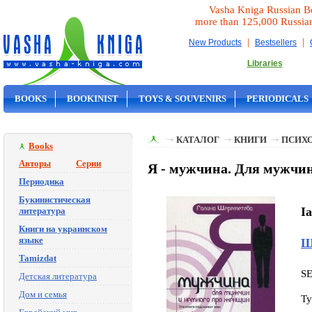
Vasha Kniga Russian B
more than 125,000 Russia
|
|
New Products
Bestsellers
Libraries
BOOKS
BOOKINIST
TOYS & SOUVENIRS
PERIODICALS
ON SALE
КАТАЛОГ
КНИГИ
ПСИХ
Books
Авторы
Серии
Я - мужчина. Для мужчин
Периодика
Букинистическая
I
литература
Книги на украинском
языке
Ш
Tamizdat
S
Детская литература
Дом и семья
Ty