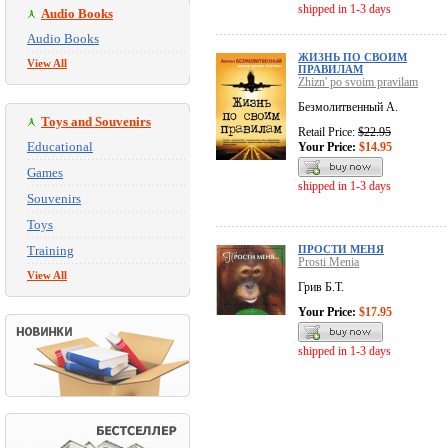
shipped in 1-3 days
Audio Books
Audio Books
ЖИЗНЬ ПО СВОИМ
View All
ПРАВИЛАМ
Zhizn' po svoim pravilam
Безмолитвенный А.
Toys and Souvenirs
Retail Price:
$22.95
Educational
Your Price:
$14.95
Games
shipped in 1-3 days
Souvenirs
Toys
Training
ПРОСТИ МЕНЯ
Prosti Menia
View All
Грив Б.Т.
Your Price:
$17.95
shipped in 1-3 days