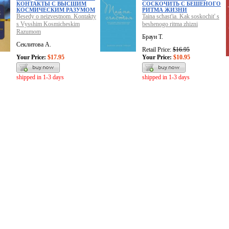
КОНТАКТЫ С ВЫСШИМ
СОСКОЧИТЬ С БЕШЕНОГО
КОСМИЧЕСКИМ РАЗУМОМ
РИТМА ЖИЗНИ
Besedy o neizvestnom. Kontakty
Taina schast'ia. Kak soskochit' s
s Vysshim Kosmicheskim
beshenogo ritma zhizni
Razumom
Браун Т.
Секлитова А.
Retail Price:
$16.95
Your Price:
$17.95
Your Price:
$10.95
shipped in 1-3 days
shipped in 1-3 days