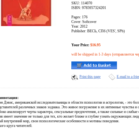
SKU: 114070
ISBN: 9785957324201
Pages: 176
Cover: Softcover
Year: 2012
Publisher: ВЕСЬ, СПб (VES', SPb)
Your Price:
$16.95
will be shipped in 1-3 days (отправляется че
Print this page
E-mail to a fri
аннотация:
н Дэвис, американской исследовательницы в области психологии и астрологии, - это бо
дставителей различных знаков зодиака. Это живое погружение в их интимные чувства и 
боко анализирует черты характера, сексуальные предпочтения, а также сильные и слабы
 имеет значение не только для тех, кто желает ближе и глубже узнать окружающих людей
ый внутренний мир, свои психологические особенности и мотивы поведения.
ого круга читателей.