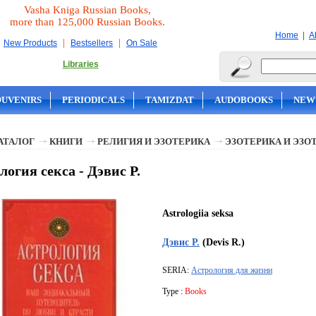
Vasha Kniga Russian Books,
more than 125,000 Russian Books.
|
Home
A
|
|
New Products
Bestsellers
On Sale
Libraries
OUVENIRS
PERIODICALS
TAMIZDAT
AUDOBOOKS
NEW
АТАЛОГ
КНИГИ
РЕЛИГИЯ И ЭЗОТЕРИКА
ЭЗОТЕРИКА И ЭЗО
логия секса - Дэвис Р.
Astrologiia seksa
Дэвис Р.
(Devis R.)
SERIA:
Астрология для жизни
Type :
Books