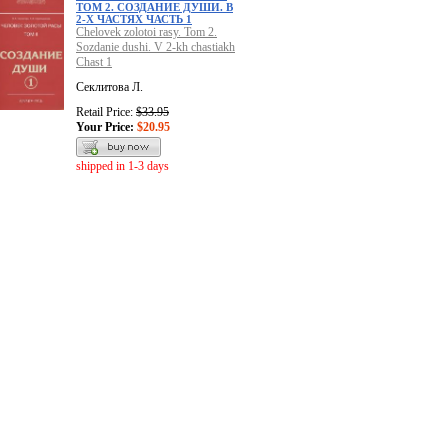
ТОМ 2. СОЗДАНИЕ ДУШИ. В
2-Х ЧАСТЯХ ЧАСТЬ 1
Chelovek zolotoi rasy. Tom 2.
Sozdanie dushi. V 2-kh chastiakh
Chast 1
Секлитова Л.
Retail Price:
$33.95
Your Price:
$20.95
shipped in 1-3 days