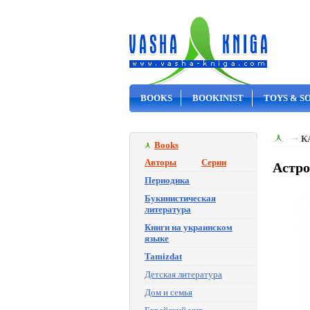
BOOKS
BOOKINIST
TOYS & S
ON SALE
К
Books
Авторы
Серии
Астро
Периодика
Букинистическая
литература
Книги на украинском
языке
Tamizdat
Детская литература
Дом и семья