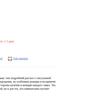
рез 1-3 дня)
end
Ask question
льше, чем подробный рассказ о сексуальной
ощущения, их особенные реакции и восприятие.
е стороны мужчин и женщин каждого знака. Эта
, но и для тех, кто внимательно изучает