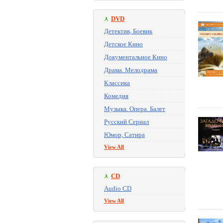
DVD
Детектив, Боевик
Детское Кино
Документальное Кино
Драма. Мелодрама
Классика
Комедия
Музыка. Опера. Балет
Русский Сериал
Юмор, Сатира
View All
CD
Audio CD
View All