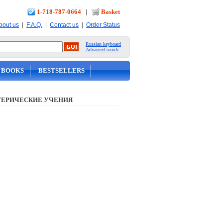
1-718-787-0664
|
Basket
|
|
|
bout us
F.A.Q.
Contact us
Order Status
Russian keyboard
Advanced search
 BOOKS
BESTSELLERS
ТЕРИЧЕСКИЕ УЧЕНИЯ