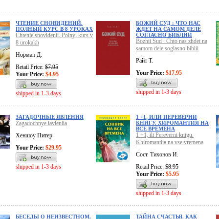
ЧТЕНИЕ СНОВИДЕНИЙ.
БОЖИЙ СУД : ЧТО НАС
ПОЛНЫЙ КУРС В 8 УРОКАХ
ЖДЕТ НА САМОМ ДЕЛЕ
Chtenie snovidenii. Polnyi kurs v
СОГЛАСНО БИБЛИИ
Bozhii Sud : Chto nas zhdet na
8 urokakh
samom dele soglasno biblii
Норман Д.
Райт Т.
Retail Price:
$7.95
Your Price:
$17.95
Your Price:
$4.95
shipped in 1-3 days
shipped in 1-3 days
ЗАГАДОЧНЫЕ ЯВЛЕНИЯ
1 +1, ИЛИ ПЕРЕВЕРНИ
Zagadochnye iavleniia
КНИГУ. ХИРОМАНТИЯ НА
ВСЕ ВРЕМЕНА
1 +1, ili Pereverni knigu.
Хеншоу Питер
Khiromantiia na vse vremena
Your Price:
$29.95
Сост. Тихонов И.
shipped in 1-3 days
Retail Price:
$8.95
Your Price:
$5.95
shipped in 1-3 days
БЕСЕДЫ О НЕИЗВЕСТНОМ.
ТАЙНА СЧАСТЬЯ. КАК