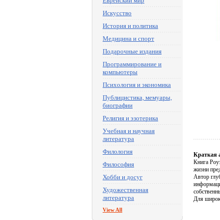
Еврейский мир
Искусство
История и политика
Медицина и спорт
Подарочные издания
Программирование и
компьютеры
Психология и экономика
Публицистика, мемуары,
биографии
Религия и эзотерика
Учебная и научная
литература
Филология
Краткая 
Книга Роуэ
Философия
жизни пре
Хобби и досуг
Автор глу
информация
Художественная
собственн
литература
Для широк
View All