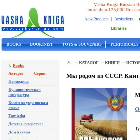
Vasha Kniga Russian B
more than 125,000 Russia
|
|
New Products
Bestsellers
Libraries
BOOKS
BOOKINIST
TOYS & SOUVENIRS
PERIODICALS
ON SALE
КАТАЛОГ
КНИГИ
ИСТОР
Books
Авторы
Серии
Мы родом из СССР. Книга 
Периодика
Букинистическая
M
литература
Книги на украинском
языке
О
Tamizdat
Детская литература
Ty
Дом и семья