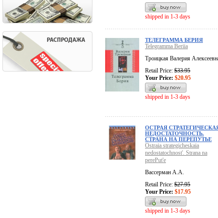
shipped in 1-3 days
ТЕЛЕГРАММА БЕРИЯ
Telegramma Beriia
Троицкая Валерия Алексеевн
Retail Price:
$33.95
Your Price:
$20.95
shipped in 1-3 days
ОСТРАЯ СТРАТЕГИЧЕСКА
НЕДОСТАТОЧНОСТЬ.
СТРАНА НА ПЕРЕПУТЬЕ
Ostraia strategicheskaia
nedostatochnost'. Strana na
perePut'e
Вассерман А.А.
Retail Price:
$27.95
Your Price:
$17.95
shipped in 1-3 days