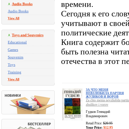
времени.
Audio Books
Audio Books
Сегодня к его сло
View All
учитывают в свое
политические деят
Toys and Souvenirs
Книга содержит б
Educational
быть полезна чит
Games
Souvenirs
отечества в этот п
Toys
Training
View All
ЗА ЧТО МЕНЯ
НЕВЗЛЮБИЛА ПАРТИЯ
ЖУЛИКОВ И ВОРОВ
Za chto menia nevzliubila partii
zhulikov i vorov
Гудков Геннадий
Владимирович
Retail Price:
$20.95
Your Price:
$12.95