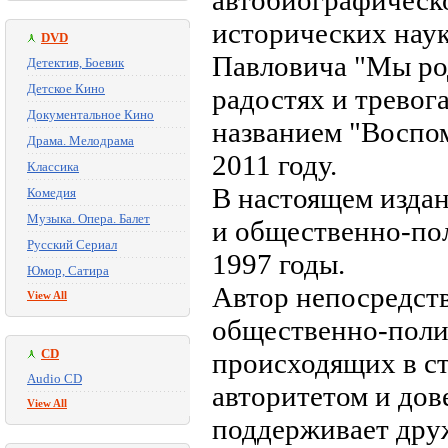
автобиографическо
исторических наук
DVD
Павловича "Мы ро
Детектив, Боевик
Детское Кино
радостях и тревог
Документальное Кино
названием "Воспо
Драма. Мелодрама
2011 году.
Классика
В настоящем изда
Комедия
Музыка. Опера. Балет
и общественно-пол
Русский Сериал
1997 годы.
Юмор, Сатира
Автор непосредств
View All
общественно-поли
CD
происходящих в ст
Audio CD
авторитетом и дов
View All
поддерживает дру