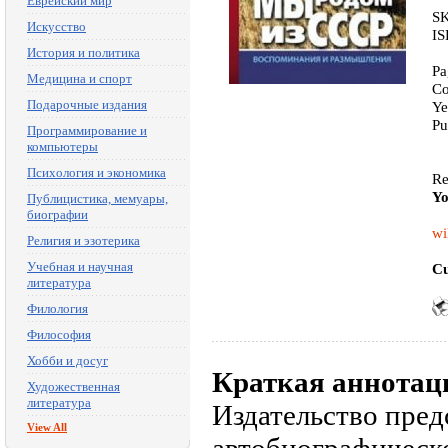
Еврейский мир
SK
Искусство
IS
История и политика
Pa
Медицина и спорт
Co
Подарочные издания
Ye
Pu
Программирование и
компьютеры
Психология и экономика
Re
Yo
Публицистика, мемуары,
биографии
wi
Религия и эзотерика
Учебная и научная
Cu
литература
Филология
Философия
Хобби и досуг
Краткая аннотац
Художественная
литература
Издательство пред
View All