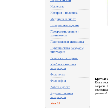
Еврейский мир
Искусство
История и политика
Медицина и спорт
Подарочные издания
Программирование и
компьютеры
Психология и экономика
Публицистика, мемуары,
биографии
Религия и эзотерика
Учебная и научная
литература
Филология
Краткая 
Философия
Книга пос
возраста.
Хобби и досуг
повседневн
Художественная
родителей.
литература
View All