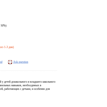
, SPb)
рез 1-3 дня)
end
Ask question
й у детей дошкольного и младшего школьного
авильных навыков, необходимых в
ей, работающих с детьми, и особенно для