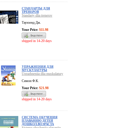
СТАНДАРТЫ ДЛЯ
ТРЕНЕРОВ
Standarty dlia trenerov
Таунзенд Дж.
Your Price:
$11.98
shipped in 14-20 days
УПРАЖНЕНИЯ ДЛЯ
МУСКУЛАТУРЫ
Uprazhneniia dlia muskulatury
Симон Ф.К.
Your Price:
$21.98
shipped in 14-20 days
СИСТЕМА ОБУЧЕНИЯ
ПЛАВАНИЮ ДЕТЕЙ
ДОШКОЛ.ВОЗРАСТА
Sistema obucheniia plavaniiu