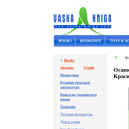
BOOKS
BOOKINIST
TOYS & S
ON SALE
К
Books
Авторы
Серии
Осанк
Периодика
Крас
Букинистическая
литература
Книги на украинском
языке
Tamizdat
Детская литература
Дом и семья