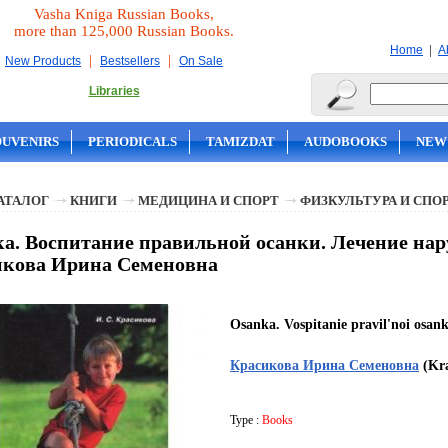
Vasha Kniga Russian Books,
more than 125,000 Russian Books.
|
Home
A
|
|
New Products
Bestsellers
On Sale
Libraries
OUVENIRS
PERIODICALS
TAMIZDAT
AUDOBOOKS
NEW
АТАЛОГ
КНИГИ
МЕДИЦИНА И СПОРТ
ФИЗКУЛЬТУРА И СПО
а. Воспитание правильной осанки. Лечение нар
икова Ирина Семеновна
Osanka. Vospitanie pravil'noi osank
Красикова Ирина Семеновна
(Kra
Type :
Books