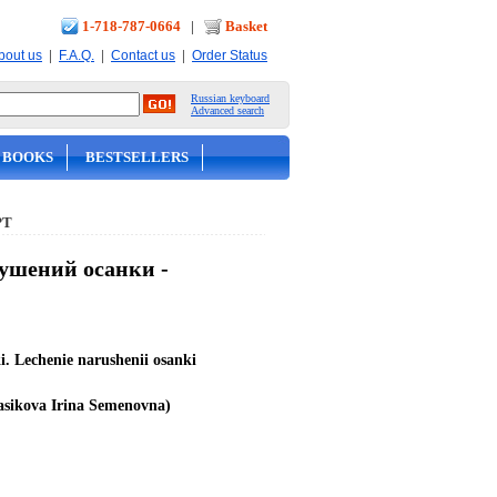
1-718-787-0664
|
Basket
|
|
|
bout us
F.A.Q.
Contact us
Order Status
Russian keyboard
Advanced search
 BOOKS
BESTSELLERS
РТ
ушений осанки -
i. Lechenie narushenii osanki
sikova Irina Semenovna)