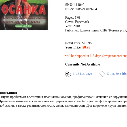
SKU: 114040
ISBN: 9785793109284
Pages: 176
Cover: Paperback
Year: 2018
Publisher: Корона принт, СПб (Korona print
Retail Price:
$13.95
Your Price:
$8.95
will be shipped in 1-3 days (отправляется че
Currently Not Available
Print this page
E-mail to a fri
аннотация:
вящена проблемам воспитания правильной осанки, профилактике и лечению ее нарушени
 Приведены комплексы гимнастических упражнений, способствующих формированию пр
ой жизни, а также развитию ловкости, силы, выносливости. Для широкого круга читател