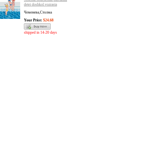
detei doshkol.vozrasta
Чеменева,Столма
Your Price:
$24.68
shipped in 14-20 days