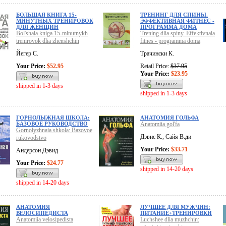
БОЛЬШАЯ КНИГА 15-
ТРЕНИНГ ДЛЯ СПИНЫ.
МИНУТНЫХ ТРЕНИРОВОК
ЭФФЕКТИВНАЯ ФИТНЕС -
ДЛЯ ЖЕНЩИН
ПРОГРАММА ДОМА
Bol'shaia kniga 15-minutnykh
Trening dlia spiny. Effektivnaia
trenirovok dlia zhenshchin
fitnes - programma doma
Йегер С.
Трачински К.
Your Price:
$52.95
Retail Price:
$37.95
Your Price:
$23.95
shipped in 1-3 days
shipped in 1-3 days
ГОРНОЛЫЖНАЯ ШКОЛА:
АНАТОМИЯ ГОЛЬФА
БАЗОВОЕ РУКОВОДСТВО
Anatomiia gol'fa
Gornolyzhnaia shkola: Bazovoe
Дэвис К., Сайя В.ди
rukovodstvo
Your Price:
$33.71
Андерсон Дэвид
Your Price:
$24.77
shipped in 14-20 days
shipped in 14-20 days
АНАТОМИЯ
ЛУЧШЕЕ ДЛЯ МУЖЧИН:
ВЕЛОСИПЕДИСТА
ПИТАНИЕ+ТРЕНИРОВКИ
Anatomiia velosipedista
Luchshee dlia muzhchin: