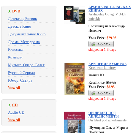
АРХИПЕЛАГ ГУЛАГ. В 3-Х
КНИГАХ
DVD
Arkhipelag Gulag. V 3-kh
Детектив, Боевик
knigakh
Детское Кино
Солженицын Александр
Исаевич
Документальное Кино
Your Price:
$29.95
Драма. Мелодрама
Классика
shipped in 1-3 days
Комедия
КРУШЕНИЕ КУМИРОВ
Музыка. Опера. Балет
Krushenie kumirov
Русский Сериал
Фатнев Ю.
Юмор, Сатира
Retail Price:
$13.95
Your Price:
$8.95
View All
shipped in 1-3 days
CD
Audio CD
ОН ЛЕТАЕТ ПОД
АПЛОДИСМЕНТЫ
View All
On letaet pod aplodismenty
Шумяцкая Ольга, Марина
Друбецкая