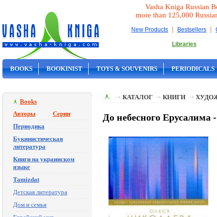
Vasha Kniga Russian B
more than 125,000 Russia
|
|
New Products
Bestsellers
Libraries
BOOKS
BOOKINIST
TOYS & SOUVENIRS
PERIODICALS
ON SALE
КАТАЛОГ
КНИГИ
ХУДО
Books
Авторы
Серии
До небесного Ерусалима 
Периодика
Букинистическая
литература
Книги на украинском
языке
Tamizdat
Детская литература
Дом и семья