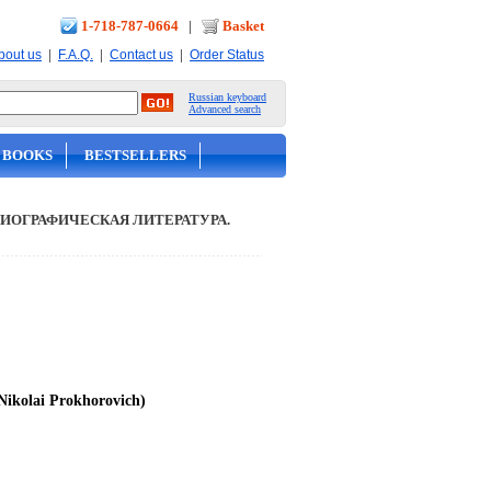
1-718-787-0664
|
Basket
|
|
|
bout us
F.A.Q.
Contact us
Order Status
Russian keyboard
Advanced search
 BOOKS
BESTSELLERS
ИОГРАФИЧЕСКАЯ ЛИТЕРАТУРА.
ikolai Prokhorovich)