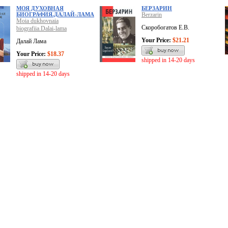
МОЯ ДУХОВНАЯ
БЕРЗАРИН
БИОГРАФИЯ.ДАЛАЙ-ЛАМА
Berzarin
Moia dukhovnaia
Скоробогатов Е.В.
biografiia.Dalai-lama
Your Price:
$21.21
Далай Лама
Your Price:
$18.37
shipped in 14-20 days
shipped in 14-20 days