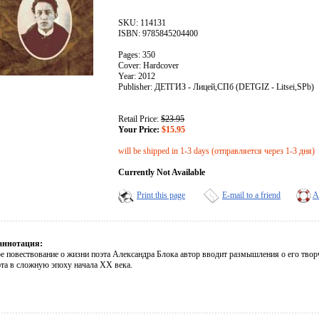
SKU: 114131
ISBN: 9785845204400
Pages: 350
Cover: Hardcover
Year: 2012
Publisher: ДЕТГИЗ - Лицей,СПб (DETGIZ - Litsei,SPb)
Retail Price:
$23.95
Your Price:
$15.95
will be shipped in 1-3 days (отправляется через 1-3 дня)
Currently Not Available
Print this page
E-mail to a friend
A
аннотация:
е повествование о жизни поэта Александра Блока автор вводит размышления о его твор
эта в сложную эпоху начала XX века.