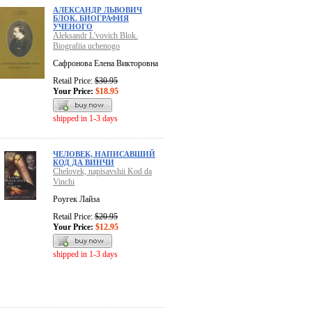
АЛЕКСАНДР ЛЬВОВИЧ
БЛОК. БИОГРАФИЯ
УЧЕНОГО
Aleksandr L'vovich Blok.
Biografiia uchenogo
Сафронова Елена Викторовна
Retail Price:
$30.95
Your Price:
$18.95
shipped in 1-3 days
ЧЕЛОВЕК, НАПИСАВШИЙ
КОД ДА ВИНЧИ
Chelovek, napisavshii Kod da
Vinchi
Роугек Лайза
Retail Price:
$20.95
Your Price:
$12.95
shipped in 1-3 days