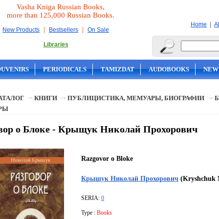
Vasha Kniga Russian Books,
more than 125,000 Russian Books.
|
Home
A
|
|
New Products
Bestsellers
On Sale
Libraries
OUVENIRS
PERIODICALS
TAMIZDAT
AUDOBOOKS
NEW
АТАЛОГ
КНИГИ
ПУБЛИЦИСТИКА, МЕМУАРЫ, БИОГРАФИИ
Б
РЫ
вор о Блоке - Крыщук Николай Прохорович
Razgovor o Bloke
Крыщук Николай Прохорович
(Kryshchuk N
SERIA:
0
Type :
Books