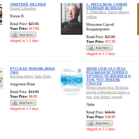
ДМИТРИЙ ЛИХАЧЕВ
С. МИХАЛКОВ. САМЫЙ
Dmitrii Likhachev
ГЛАВНЫЙ ВЕЛИКАН
S. Mikhalkov. Samyi glavnyi
Попов В.
velikan
Retail Price:
$27.95
Михалков Сергей
Your Price:
$17.95
Владимирович
Retail Price:
$27.95
shipped in 1-3 days
Your Price:
$17.95
shipped in 1-3 days
РУССКАЯ ЛЮБОВЬ ЯНКИ
МЕНЯ СПАСЛА СЛЕЗА.
ДЖО
РЕАЛЬНАЯ ИСТОРИЯ О
Russkaia liubov' ianki Dzho
ХРУПКОСТИ ЖИЗНИ И О
ТОМ, ЧТО ЛЮБОВЬ
СПОСОБ
Андронов Иона
Menia spasla sleza. Real'naia
Retail Price:
$13.95
istoriia o khrupkosti zhizni i o
Your Price:
$8.95
tom, chto liubov' sposob
Либи
shipped in 1-3 days
Retail Price:
$16.95
Your Price:
$10.95
shipped in 1-3 days