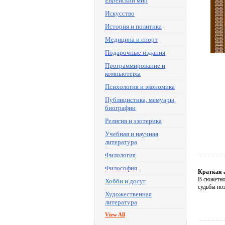
Еврейский мир
Искусство
История и политика
Медицина и спорт
Подарочные издания
Программирование и
компьютеры
Психология и экономика
Публицистика, мемуары,
биографии
Религия и эзотерика
Учебная и научная
литература
Филология
Философия
Краткая 
В сюжетно
Хобби и досуг
судьбы по
Художественная
литература
View All