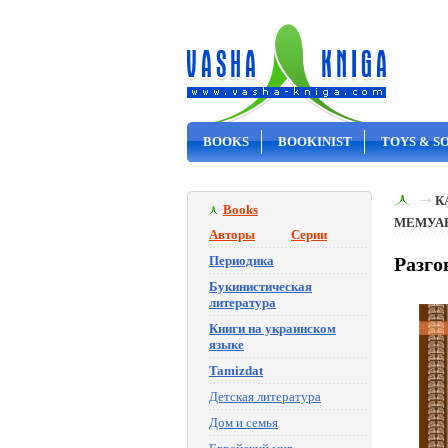
BOOKS
BOOKINIST
TOYS & S
ON SALE
К
Books
МЕМУА
Авторы
Серии
Периодика
Разго
Букинистическая
литература
Книги на украинском
языке
Tamizdat
Детская литература
Дом и семья