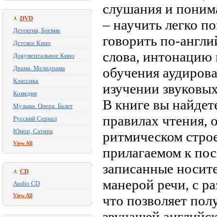
слушания и понима
DVD
– научить легко п
Детектив, Боевик
говорить по-англи
Детское Кино
слова, интонацию 
Документальное Кино
Драма. Мелодрама
обучения аудиров
Классика
изучении звуковых
Комедия
В книге вы найде
Музыка. Опера. Балет
правилах чтения, 
Русский Сериал
Юмор, Сатира
ритмическом строе
View All
прилагаемом к пос
записанные носите
CD
манерой речи, с р
Audio CD
View All
что позволяет пол
звучащей английск