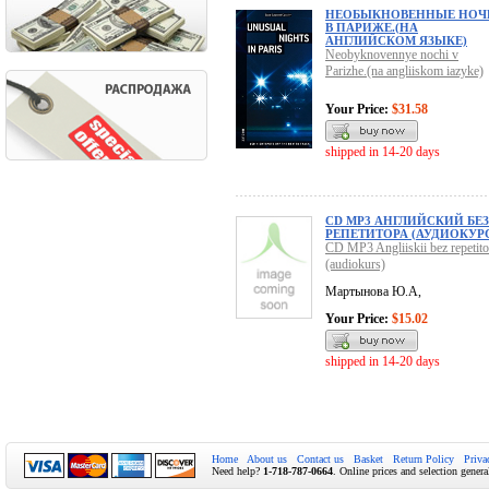
НЕОБЫКНОВЕННЫЕ НОЧ
В ПАРИЖЕ.(НА
АНГЛИЙСКОМ ЯЗЫКЕ)
Neobyknovennye nochi v
Parizhe.(na angliiskom iazyke)
Your Price:
$31.58
shipped in 14-20 days
CD MP3 АНГЛИЙСКИЙ БЕЗ
РЕПЕТИТОРА (АУДИОКУР
CD MP3 Angliiskii bez repetito
(audiokurs)
Мартынова Ю.А,
Your Price:
$15.02
shipped in 14-20 days
Home
About us
Contact us
Basket
Return Policy
Priva
Need help?
1-718-787-0664
. Online prices and selection genera