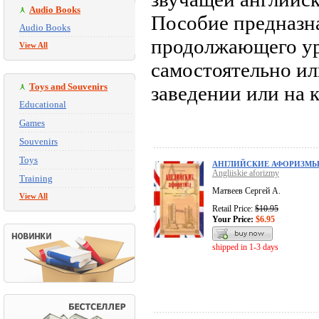
Audio Books
Пособие предназн
Audio Books
продолжающего ур
View All
самостоятельно ил
Toys and Souvenirs
заведении или на 
Educational
Games
Souvenirs
Toys
АНГЛИЙСКИЕ АФОРИЗМ
Angliiskie aforizmy
Training
Матвеев Сергей А.
View All
Retail Price:
$10.95
Your Price:
$6.95
shipped in 1-3 days