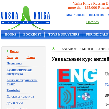
Vasha Kniga Russian B
more than 125,000 Russia
|
|
New Products
Bestsellers
Libraries
BOOKS
BOOKINIST
TOYS & SOUVENIRS
PERIODICALS
ON SALE
КАТАЛОГ
КНИГИ
УЧЕБН
Books
Авторы
Серии
Уникальный курс английс
Периодика
Букинистическая
Un
литература
Книги на украинском
языке
К
Tamizdat
S
Детская литература
Дом и семья
Ty