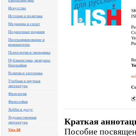
Еврейский мир
Искусство
SK
IS
История и политика
Медицина и спорт
Pa
Подарочные издания
Co
Ye
Программирование и
Pu
компьютеры
Психология и экономика
Re
Публицистика, мемуары,
Yo
биографии
Религия и эзотерика
wi
Учебная и научная
литература
Cu
Филология
Философия
Хобби и досуг
Художественная
Краткая аннотац
литература
Пособие посвящен
View All