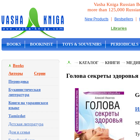
Vasha Kniga Russian B
more than 125,000 Russia
|
|
New Products
Bestsellers
Libraries
BOOKS
BOOKINIST
TOYS & SOUVENIRS
PERIODICALS
ON SALE
КАТАЛОГ
КНИГИ
МЕДИ
Books
Авторы
Серии
Голова секреты здоровья
Периодика
Букинистическая
G
литература
Книги на украинском
языке
И
Tamizdat
S
Детская литература
Дом и семья
Ty