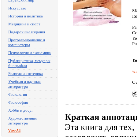
Еврейский мир
Искусство
SK
IS
История и политика
Медицина и спорт
Pa
Подарочные издания
Co
Ye
Программирование и
Pu
компьютеры
Психология и экономика
Yo
Публицистика, мемуары,
биографии
wi
Религия и эзотерика
Учебная и научная
Cu
литература
Филология
Философия
Хобби и досуг
Краткая аннотац
Художественная
литература
Эта книга для тех,
View All