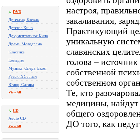
оздоровить органи
настроя, правильн
DVD
закаливания, заряд
Детектив, Боевик
Детское Кино
Практикующий цел
Документальное Кино
уникальную систем
Драма. Мелодрама
славянских целите
Классика
голова – источник
Комедия
Музыка. Опера. Балет
собственной психи
Русский Сериал
собственном орган
Юмор, Сатира
Те, кто разочаров
View All
медицины, найдут 
CD
общего оздоровлен
Audio CD
ДО того, как неду
View All