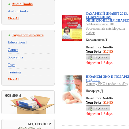
Audio Books
Audio Books
САХАРНЫЙ ДИАБЕТ 2013.
СОВРЕМЕННАЯ
View All
ЭНЦИКЛОПЕДИЯ ДИАБЕТ
Sakharnyi diabet 2013.
Sovremennaia entsiklopediia
diabeta
Toys and Souvenirs
Карамышева Т.
Educational
Retail Price:
$27.95
Games
Your Price:
$17.95
Souvenirs
shipped in 1-3 days
Toys
Training
НЮАНСЫ ЭКО И ПОДАРК
View All
СУДЬБЫ
Niuansy EKO i podarki sud'by
Дозорцев Д.
Retail Price:
$31.95
Your Price:
$19.95
shipped in 1-3 days