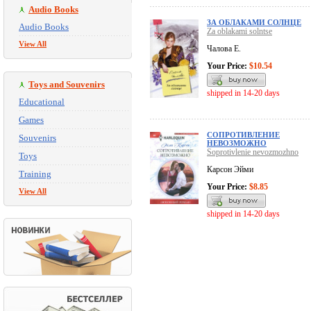
Audio Books
ЗА ОБЛАКАМИ СОЛНЦЕ
Audio Books
Za oblakami solntse
View All
Чалова Е.
Your Price:
$10.54
Toys and Souvenirs
shipped in 14-20 days
Educational
Games
СОПРОТИВЛЕНИЕ
Souvenirs
НЕВОЗМОЖНО
Soprotivlenie nevozmozhno
Toys
Карсон Эйми
Training
Your Price:
$8.85
View All
shipped in 14-20 days