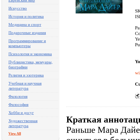
Еврейский мир
Искусство
SK
IS
История и политика
Медицина и спорт
Pa
Подарочные издания
Co
Ye
Программирование и
Pu
компьютеры
Психология и экономика
Yo
Публицистика, мемуары,
биографии
wi
Религия и эзотерика
Учебная и научная
Cu
литература
Филология
Философия
Хобби и досуг
Краткая аннотац
Художественная
литература
Раньше Мара Дайер
View All