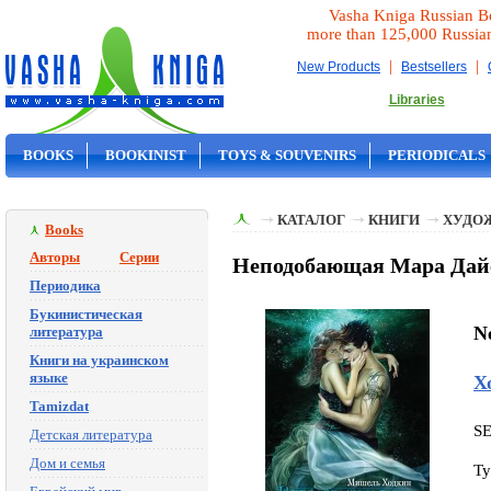
Vasha Kniga Russian B
more than 125,000 Russia
|
|
New Products
Bestsellers
Libraries
BOOKS
BOOKINIST
TOYS & SOUVENIRS
PERIODICALS
ON SALE
КАТАЛОГ
КНИГИ
ХУДО
Books
Авторы
Серии
Неподобающая Мара Дайе
Периодика
Букинистическая
N
литература
Книги на украинском
языке
Х
Tamizdat
S
Детская литература
Дом и семья
Ty