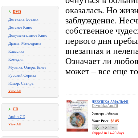
очнуться в больниц
оказалась. Но жизн
DVD
заблуждение. Несч
Детектив, Боевик
Детское Кино
собственное чудес
Документальное Кино
первого дня пребы
Драма. Мелодрама
внезапная и неле
Классика
Означает ли любов
Комедия
Музыка. Опера. Балет
может – все еще т
Русский Сериал
Юмор, Сатира
View All
ДЕВУШКА АМАЛЬФИ
Devushka Amal'fi
CD
Уинтерз Ребекка
Audio CD
Your Price:
$8.85
View All
shipped in 14-20 days