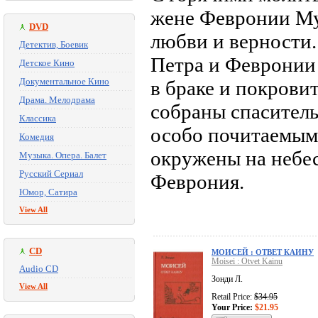
жене Февронии Му
DVD
любви и верности.
Детектив, Боевик
Петра и Февронии 
Детское Кино
Документальное Кино
в браке и покрови
Драма. Мелодрама
собраны спасител
Классика
особо почитаемым
Комедия
окружены на небес
Музыка. Опера. Балет
Русский Сериал
Феврония.
Юмор, Сатира
View All
CD
МОИСЕЙ : ОТВЕТ КАИНУ
Moisei : Otvet Kainu
Audio CD
Зонди Л.
View All
Retail Price:
$34.95
Your Price:
$21.95