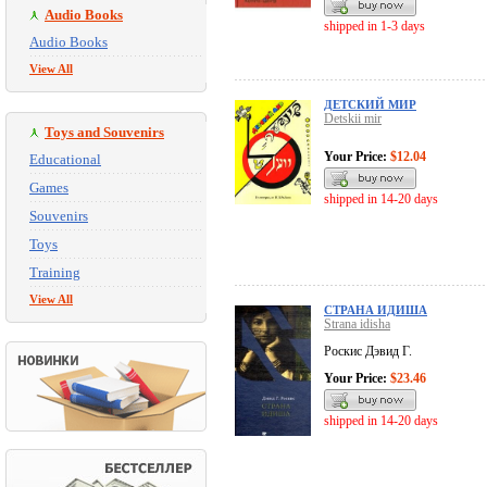
Audio Books
shipped in 1-3 days
Audio Books
View All
ДЕТСКИЙ МИР
Detskii mir
Toys and Souvenirs
Your Price:
$12.04
Educational
Games
shipped in 14-20 days
Souvenirs
Toys
Training
View All
СТРАНА ИДИША
Strana idisha
Роскис Дэвид Г.
Your Price:
$23.46
shipped in 14-20 days