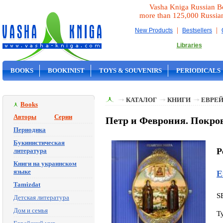
Vasha Kniga Russian B
more than 125,000 Russia
|
|
New Products
Bestsellers
Libraries
BOOKS
BOOKINIST
TOYS & SOUVENIRS
PERIODICALS
ON SALE
КАТАЛОГ
КНИГИ
ЕВРЕ
Books
Авторы
Серии
Петр и Феврония. Покров
Периодика
Букинистическая
P
литература
Книги на украинском
языке
Е
Tamizdat
S
Детская литература
Дом и семья
T