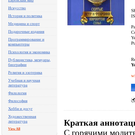
Еврейский мир
Искусство
S
I
История и политика
Медицина и спорт
P
Подарочные издания
C
Y
Программирование и
P
компьютеры
Психология и экономика
Re
Публицистика, мемуары,
Y
биографии
Религия и эзотерика
wi
Учебная и научная
литература
Филология
Философия
Хобби и досуг
Художественная
Краткая аннотац
литература
View All
С горячими молитв