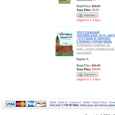
Retail Price:
$10.95
Your Price:
$6.95
shipped in 1-3 days
ТРЕХЭТАЖНЫЙ
АНГЛИЙСКИЙ. ИЛЛ. АНГ
- РУССКИЙ И ОБРАТНО
СЛОВАРЬ-СПРАВОЧНИК
Trekhetazhnyi angliiskii. Ill.
anglo - russkii i obratno slovar'
spravochnik
Карева А.
Retail Price:
$21.95
Your Price:
$10.95
shipped in 1-3 days
Home
About us
Contact us
Basket
Return Policy
Priva
Need help?
1-718-787-0664
. Online prices and selection genera