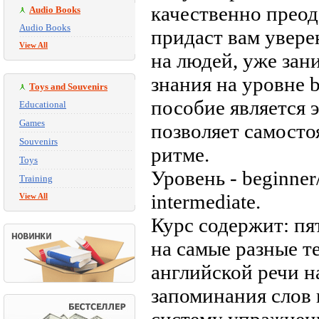
качественно преод
Audio Books
Audio Books
придаст вам увере
View All
на людей, уже за
знания на уровне b
Toys and Souvenirs
пособие является 
Educational
Games
позволяет самосто
Souvenirs
ритме.
Toys
Уровень - beginner
Training
intermediate.
View All
Курс содержит: пя
на самые разные т
английской речи н
запоминания слов