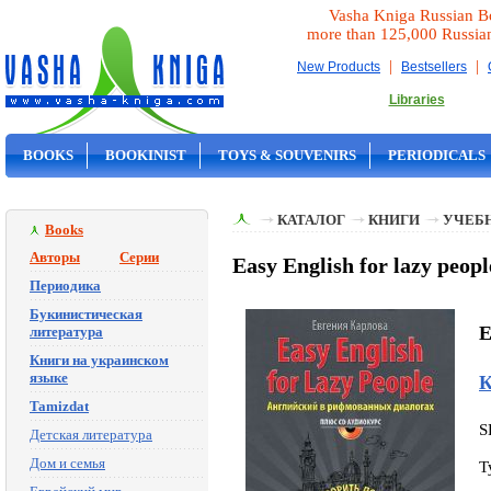
Vasha Kniga Russian B
more than 125,000 Russia
|
|
New Products
Bestsellers
Libraries
BOOKS
BOOKINIST
TOYS & SOUVENIRS
PERIODICALS
ON SALE
КАТАЛОГ
КНИГИ
УЧЕБН
Books
Авторы
Серии
Easy English for lazy peop
Периодика
Букинистическая
E
литература
Книги на украинском
языке
К
Tamizdat
S
Детская литература
Дом и семья
T