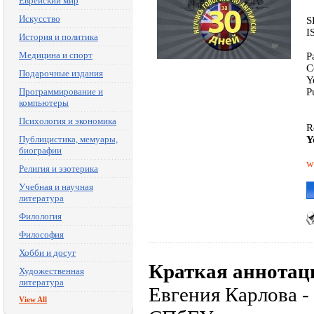
Еврейский мир
Искусство
S
I
История и политика
Медицина и спорт
P
C
Подарочные издания
Y
Программирование и
P
компьютеры
Психология и экономика
R
Публицистика, мемуары,
Y
биографии
w
Религия и эзотерика
Учебная и научная
литература
Филология
Философия
Хобби и досуг
Краткая аннотац
Художественная
литература
Евгения Карлова -
View All