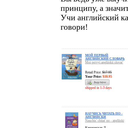
принципу, а значит
Учи английский ка
говори!
МОЙ ПЕРВЫЙ
АНГЛИЙСКИЙ СЛОВАРЬ
Moi pervyi angliiskii slovar'
Retail Price:
$17.95
Your Price:
$10.95
shipped in 1-3 days
НАУЧИСЬ ЧИТАТЬ ПО -
АНГЛИЙСКИ
Nauchis' chitat' po - angliiski
Камионская Л.