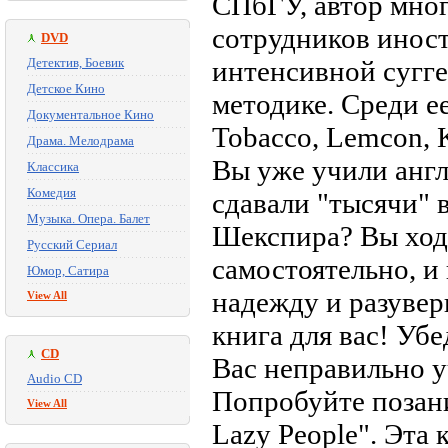
СПбГУ, автор мног
сотрудников инос
DVD
Детектив, Боевик
интенсивной сугг
Детское Кино
методике. Среди е
Документальное Кино
Tobacco, Lemcon, K
Драма. Мелодрама
Вы уже учили англ
Классика
Комедия
сдавали "тысячи" в
Музыка. Опера. Балет
Шекспира? Вы ход
Русский Сериал
самостоятельно, и
Юмор, Сатира
надежду и разувер
View All
книга для вас! Убе
CD
Вас неправильно 
Audio CD
Попробуйте позани
View All
Lazy People". Эта