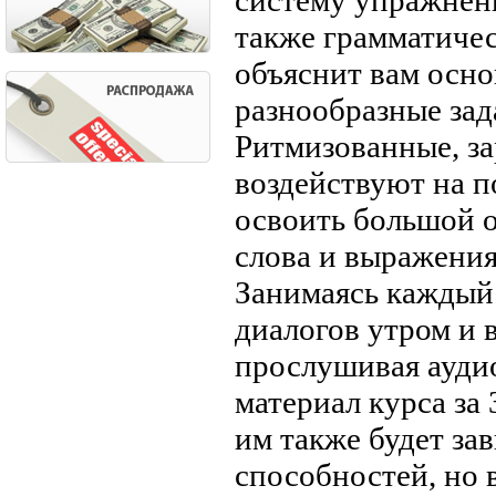
систему упражнени
также грамматичес
объяснит вам осн
разнообразные зад
Ритмизованные, з
воздействуют на п
освоить большой о
слова и выражения
Занимаясь каждый 
диалогов утром и в
прослушивая ауди
материал курса за 
им также будет за
способностей, но 