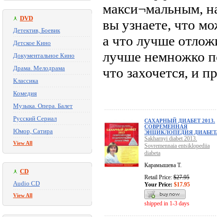
макси¬мальным, н
DVD
вы узнаете, что м
Детектив, Боевик
а что лучше отлож
Детское Кино
лучше немножко по
Документальное Кино
Драма. Мелодрама
что захочется, и п
Классика
Комедия
Музыка. Опера. Балет
Русский Сериал
САХАРНЫЙ ДИАБЕТ 2013.
СОВРЕМЕННАЯ
Юмор, Сатира
ЭНЦИКЛОПЕДИЯ ДИАБЕТ
Sakharnyi diabet 2013.
View All
Sovremennaia entsiklopediia
diabeta
Карамышева Т.
CD
Retail Price:
$27.95
Audio CD
Your Price:
$17.95
View All
shipped in 1-3 days