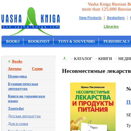
Vasha Kniga Russian B
more than 125,000 Russia
|
|
New Products
Bestsellers
Libraries
BOOKS
BOOKINIST
TOYS & SOUVENIRS
PERIODICALS
ON SALE
КАТАЛОГ
КНИГИ
МЕДИ
Books
Авторы
Серии
Несовместимые лекарства
Периодика
Букинистическая
Ne
литература
Книги на украинском
языке
П
Tamizdat
S
Детская литература
Дом и семья
Ty