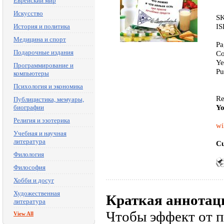
Еврейский мир
Искусство
SK
IS
История и политика
Медицина и спорт
Pa
Подарочные издания
Co
Ye
Программирование и
Pu
компьютеры
Психология и экономика
Re
Публицистика, мемуары,
Yo
биографии
Религия и эзотерика
wi
Учебная и научная
литература
Cu
Филология
Философия
Хобби и досуг
Художественная
Краткая аннотац
литература
Чтобы эффект от 
View All