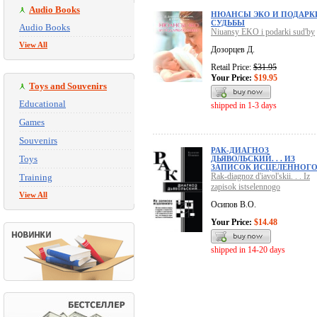
Audio Books
НЮАНСЫ ЭКО И ПОДАРК
СУДЬБЫ
Audio Books
Niuansy EKO i podarki sud'by
View All
Дозорцев Д.
Retail Price:
$31.95
Your Price:
$19.95
Toys and Souvenirs
Educational
shipped in 1-3 days
Games
Souvenirs
РАК-ДИАГНОЗ
Toys
ДЬЯВОЛЬСКИЙ. . . ИЗ
ЗАПИСОК ИСЦЕЛЕННОГ
Rak-diagnoz d'iavol'skii. . . Iz
Training
zapisok istselennogo
View All
Осипов В.О.
Your Price:
$14.48
shipped in 14-20 days