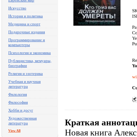
Еврейский мир
Искусство
SK
IS
История и политика
Медицина и спорт
Pa
Подарочные издания
Co
Ye
Программирование и
Pu
компьютеры
Психология и экономика
Re
Публицистика, мемуары,
Yo
биографии
Религия и эзотерика
wi
Учебная и научная
литература
Cu
Филология
Философия
Хобби и досуг
Художественная
Краткая аннотац
литература
Новая книга Алекс
View All