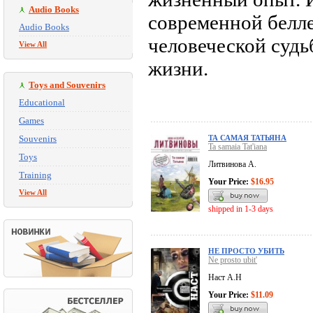
Audio Books
современной белле
Audio Books
человеческой судь
View All
жизни.
Toys and Souvenirs
Educational
Games
Souvenirs
ТА САМАЯ ТАТЬЯНА
Ta samaia Tat'iana
Toys
Литвинова А.
Training
Your Price:
$16.95
View All
shipped in 1-3 days
НЕ ПРОСТО УБИТЬ
Ne prosto ubit'
Наст А.Н
Your Price:
$11.09