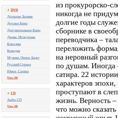
из прокурорско-сл
DVD
никогда не приду
Детектив, Боевик
долгие годы служе
Детское Кино
сборнике в своеоб
Документальное Кино
Драма. Мелодрама
переводчика – тал
Классика
переложить форма
Комедия
на неровный разго
Музыка. Опера. Балет
по душам. Иногда 
Русский Сериал
Юмор, Сатира
сатира. 22 истории
View All
характеров эпохи,
проступают в слеп
CD
жизнь. Верность –
Audio CD
View All
что можно сказать
жизненный опыт. И