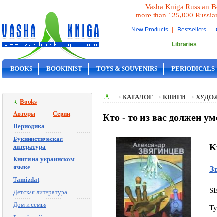
Vasha Kniga Russian B
more than 125,000 Russia
|
|
New Products
Bestsellers
Libraries
BOOKS
BOOKINIST
TOYS & SOUVENIRS
PERIODICALS
ON SALE
КАТАЛОГ
КНИГИ
ХУДО
Books
Авторы
Серии
Кто - то из вас должен у
Периодика
Букинистическая
K
литература
Книги на украинском
языке
З
Tamizdat
S
Детская литература
Дом и семья
Ty