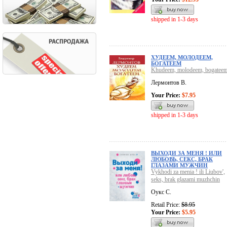
shipped in 1-3 days
ХУДЕЕМ, МОЛОДЕЕМ,
БОГАТЕЕМ
Khudeem, molodeem, bogatee
Лермонтов В.
Your Price:
$7.95
shipped in 1-3 days
ВЫХОДИ ЗА МЕНЯ ! ИЛИ
ЛЮБОВЬ, СЕКС, БРАК
ГЛАЗАМИ МУЖЧИН
Vykhodi za menia ! ili Liubov',
seks, brak glazami muzhchin
Оукс С.
Retail Price:
$8.95
Your Price:
$5.95