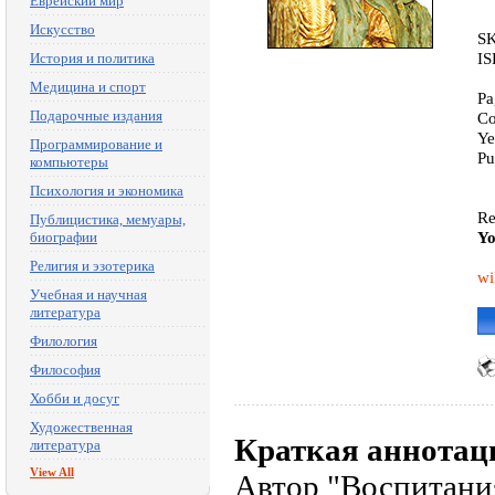
Еврейский мир
Искусство
SK
IS
История и политика
Медицина и спорт
Pa
Подарочные издания
Co
Ye
Программирование и
Pu
компьютеры
Психология и экономика
Re
Публицистика, мемуары,
Yo
биографии
Религия и эзотерика
wi
Учебная и научная
литература
Филология
Философия
Хобби и досуг
Художественная
Краткая аннотац
литература
View All
Автор "Воспитания