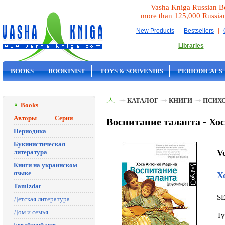
Vasha Kniga Russian B
more than 125,000 Russia
|
|
New Products
Bestsellers
Libraries
BOOKS
BOOKINIST
TOYS & SOUVENIRS
PERIODICALS
ON SALE
КАТАЛОГ
КНИГИ
ПСИХ
Books
Авторы
Серии
Воспитание таланта - Хо
Периодика
Букинистическая
Vo
литература
Книги на украинском
языке
Х
Tamizdat
S
Детская литература
Дом и семья
Ty