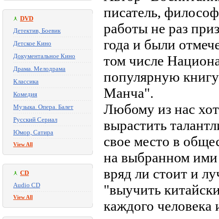
писатель, философ
DVD
работы не раз пр
Детектив, Боевик
года и были отмеч
Детское Кино
Документальное Кино
том числе Национ
Драма. Мелодрама
популярную книгу 
Классика
Манча".
Комедия
Любому из нас хот
Музыка. Опера. Балет
Русский Сериал
вырастить талантл
Юмор, Сатира
свое место в обще
View All
на выбранном ими 
вряд ли стоит и лу
CD
Audio CD
"выучить китайски
View All
каждого человека 