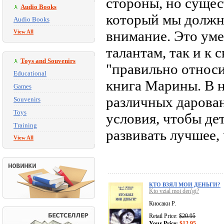
стороны, но сущес
Audio Books
который мы должн
Audio Books
внимание. Это уме
View All
талантам, так и к 
Toys and Souvenirs
"правильно относи
Educational
книга Марины. В н
Games
различных даровани
Souvenirs
Toys
условия, чтобы дет
Training
развивать лучшее,
View All
КТО ВЗЯЛ МОИ ДЕНЬГИ?
Kto vzial moi den'gi?
Киосаки Р.
Retail Price:
$20.95
Your Price:
$12.95