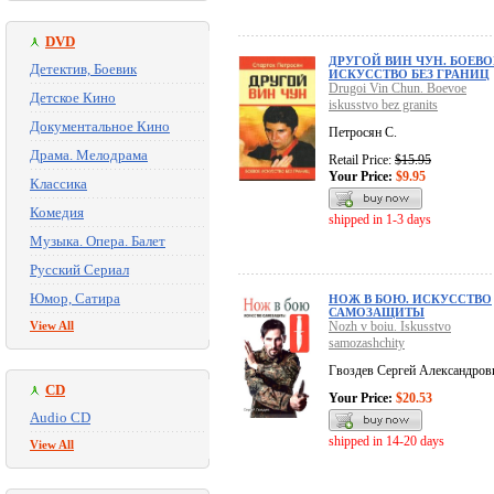
DVD
ДРУГОЙ ВИН ЧУН. БОЕВО
Детектив, Боевик
ИСКУССТВО БЕЗ ГРАНИЦ
Drugoi Vin Chun. Boevoe
Детское Кино
iskusstvo bez granits
Документальное Кино
Петросян С.
Драма. Мелодрама
Retail Price:
$15.95
Your Price:
$9.95
Классика
Комедия
shipped in 1-3 days
Музыка. Опера. Балет
Русский Сериал
Юмор, Сатира
НОЖ В БОЮ. ИСКУССТВО
САМОЗАЩИТЫ
View All
Nozh v boiu. Iskusstvo
samozashchity
Гвоздев Сергей Александров
CD
Your Price:
$20.53
Audio CD
shipped in 14-20 days
View All