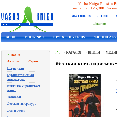
Vasha Kniga Russian B
more than 125,000 Russia
|
|
New Products
Bestsellers
Libraries
BOOKS
BOOKINIST
TOYS & SOUVENIRS
PERIODICALS
ON SALE
КАТАЛОГ
КНИГИ
МЕДИ
Books
Авторы
Серии
Жесткая книга приёмов -
Периодика
Букинистическая
литература
Книги на украинском
языке
Tamizdat
Детская литература
Дом и семья