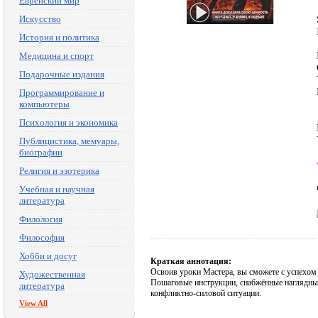
Еврейский мир
Искусство
История и политика
Медицина и спорт
Подарочные издания
Программирование и
компьютеры
Психология и экономика
Публицистика, мемуары,
биографии
Религия и эзотерика
Учебная и научная
литература
Филология
Философия
Хобби и досуг
Краткая аннотация:
Освоив уроки Мастера, вы сможете с успехом п
Художественная
Пошаговые инструкции, снабжённые наглядны
литература
конфликтно-силовой ситуации.
View All