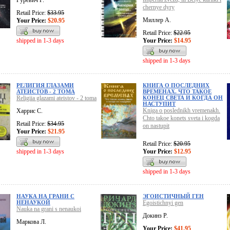
Гуревич Г.
chernye dyry
Retail Price:
$33.95
Миллер А.
Your Price:
$20.95
Retail Price:
$22.95
shipped in 1-3 days
Your Price:
$14.95
shipped in 1-3 days
РЕЛИГИЯ ГЛАЗАМИ
КНИГА О ПОСЛЕДНИХ
АТЕИСТОВ - 2 ТОМА
ВРЕМЕНАХ. ЧТО ТАКОЕ
Religiia glazami ateistov - 2 toma
КОНЕЦ СВЕТА И КОГДА ОН
НАСТУПИТ
Kniga o poslednikh vremenakh.
Харрис С.
Chto takoe konets sveta i kogda
Retail Price:
$34.95
on nastupit
Your Price:
$21.95
Retail Price:
$20.95
shipped in 1-3 days
Your Price:
$12.95
shipped in 1-3 days
НАУКА НА ГРАНИ С
ЭГОИСТИЧНЫЙ ГЕН
НЕНАУКОЙ
Egoistichnyi gen
Nauka na grani s nenaukoi
Докинз Р.
Маркова Л.
Your Price:
$41.95