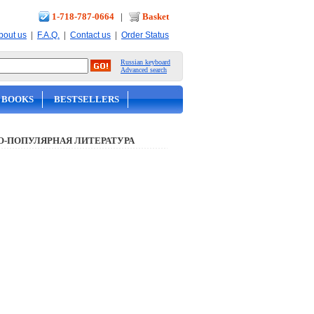
1-718-787-0664
|
Basket
|
|
|
bout us
F.A.Q.
Contact us
Order Status
Russian keyboard
Advanced search
 BOOKS
BESTSELLERS
О-ПОПУЛЯРНАЯ ЛИТЕРАТУРА