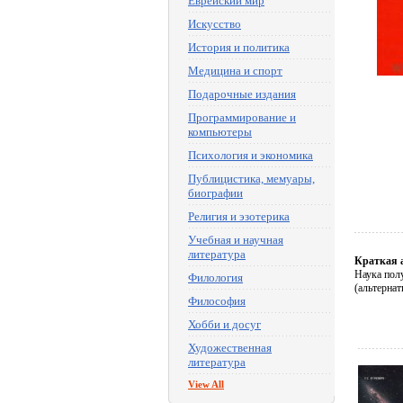
Еврейский мир
Искусство
История и политика
Медицина и спорт
Подарочные издания
Программирование и
компьютеры
Психология и экономика
Публицистика, мемуары,
биографии
Религия и эзотерика
Учебная и научная
литература
Краткая 
Наука пол
Филология
(альтерна
Философия
Хобби и досуг
Художественная
литература
View All