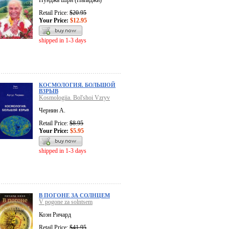
Пунджа Шри (Пападжи)
Retail Price:
$20.95
Your Price:
$12.95
shipped in 1-3 days
КОСМОЛОГИЯ. БОЛЬШОЙ
ВЗРЫВ
Kosmologiia. Bol'shoi Vzryv
Чернин А.
Retail Price:
$8.95
Your Price:
$5.95
shipped in 1-3 days
В ПОГОНЕ ЗА СОЛНЦЕМ
V pogone za solntsem
Коэн Ричард
Retail Price:
$41.95