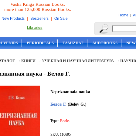
Vasha Kniga Russian Books,
more than 125,000 Russian Books.
|
Home
A
|
|
New Products
Bestsellers
On Sale
Libraries
OUVENIRS
PERIODICALS
TAMIZDAT
AUDOBOOKS
NEW
АТАЛОГ
КНИГИ
УЧЕБНАЯ И НАУЧНАЯ ЛИТЕРАТУРА
НАУЧН
знанная наука - Белов Г.
Nepriznannaia nauka
Белов Г.
(Belov G.)
Type :
Books
SKU: 110695