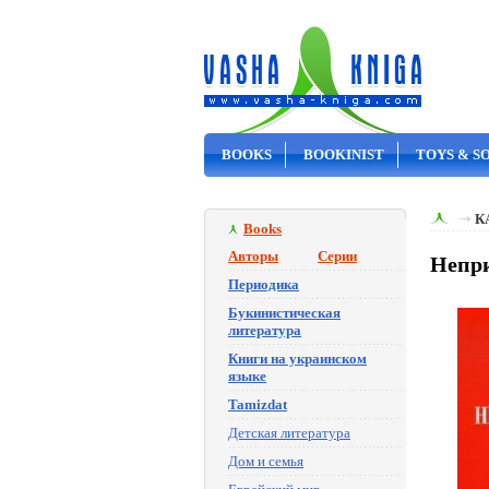
BOOKS
BOOKINIST
TOYS & S
ON SALE
К
Books
Авторы
Серии
Непри
Периодика
Букинистическая
литература
Книги на украинском
языке
Tamizdat
Детская литература
Дом и семья