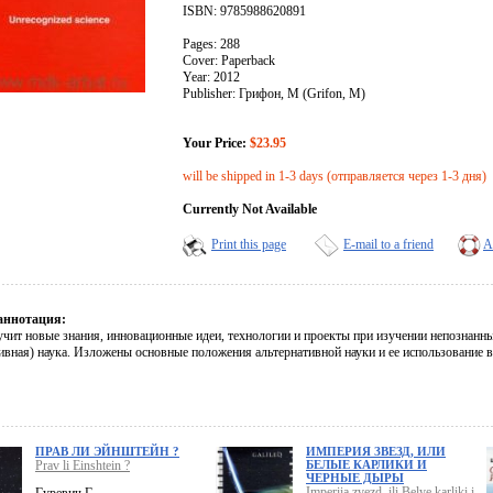
ISBN: 9785988620891
Pages: 288
Cover: Paperback
Year: 2012
Publisher: Грифон, М (Grifon, M)
Your Price:
$23.95
will be shipped in 1-3 days (отправляется через 1-3 дня)
Currently Not Available
Print this page
E-mail to a friend
A
аннотация:
учит новые знания, инновационные идеи, технологии и проекты при изучении непознанны
тивная) наука. Изложены основные положения альтернативной науки и ее использование 
ПРАВ ЛИ ЭЙНШТЕЙН ?
ИМПЕРИЯ ЗВЕЗД, ИЛИ
Prav li Einshtein ?
БЕЛЫЕ КАРЛИКИ И
ЧЕРНЫЕ ДЫРЫ
Imperiia zvezd, ili Belye karliki i