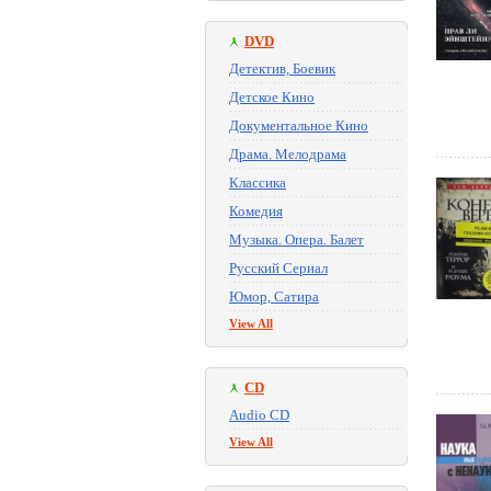
DVD
Детектив, Боевик
Детское Кино
Документальное Кино
Драма. Мелодрама
Классика
Комедия
Музыка. Опера. Балет
Русский Сериал
Юмор, Сатира
View All
CD
Audio CD
View All