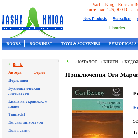
Vasha Kniga Russian B
more than 125,000 Russia
|
|
New Products
Bestsellers
Libraries
BOOKS
BOOKINIST
TOYS & SOUVENIRS
PERIODICALS
ON SALE
КАТАЛОГ
КНИГИ
ХУДО
Books
Авторы
Серии
Приключения Оги Марча 
Периодика
Букинистическая
P
литература
Книги на украинском
языке
Б
Tamizdat
S
Детская литература
Дом и семья
Ty