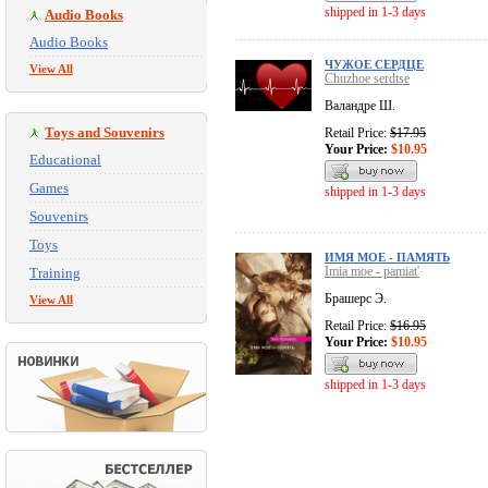
shipped in 1-3 days
Audio Books
Audio Books
ЧУЖОЕ СЕРДЦЕ
View All
Chuzhoe serdtse
Валандре Ш.
Toys and Souvenirs
Retail Price:
$17.95
Your Price:
$10.95
Educational
Games
shipped in 1-3 days
Souvenirs
Toys
ИМЯ МОЕ - ПАМЯТЬ
Imia moe - pamiat'
Training
Брашерс Э.
View All
Retail Price:
$16.95
Your Price:
$10.95
shipped in 1-3 days