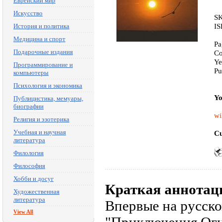
Еврейский мир
Искусство
SK
IS
История и политика
Медицина и спорт
Pa
Подарочные издания
Co
Ye
Программирование и
Pu
компьютеры
Психология и экономика
Yo
Публицистика, мемуары,
биографии
wi
Религия и эзотерика
Учебная и научная
Cu
литература
Филология
Философия
Хобби и досуг
Краткая аннотац
Художественная
литература
Впервые на русско
View All