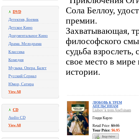
"Приключения Оги
Сола Беллоу, удо
DVD
премии.
Детектив, Боевик
Детское Кино
Захватывающая, тр
Документальное Кино
философского смыс
Драма. Мелодрама
судьба взрослеть,
Классика
свое место в мире
Комедия
Музыка. Опера. Балет
истории.
Русский Сериал
Юмор, Сатира
View All
ЛЮБОВЬ К ТРЕМ
АПЕЛЬСИНАМ
CD
Liubov' k trem Apel'sinam
Audio CD
Гоцци Карло
View All
Retail Price:
$9.95
Your Price:
$6.95