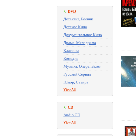
DVD
Детектив, Боевик
Детское Кино
Документальное Кино
Драма. Мелодрама
Классика
Комедия
Музыка. Опера. Балет
Русский Сериал
Юмор, Сатира
View All
CD
Audio CD
View All