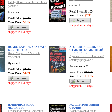
Esli by Beriiu ne ubili... Vechnaia
Сирин Л.
pamiat' !
Retail Price:
$11.95
Кремлёв С.
Your Price:
$7.95
Retail Price:
$13.95
Your Price:
$8.95
shipped in 1-3 days
shipped in 1-3 days
HOMO? SAPIENS ? ЗАХВАТИ
АГОНИЯ РОССИИ. КАК
ВСЕЛЕННУЮ
ОТМЕНИТЬ СМЕРТНЫЙ
Homo? Sapiens ? Zakhvati
ПРИГОВОР ?
Agoniia Rossii. Kak otmenit'
Vselennuiu
smertnyi prigovor ?
Лужков Ю.
Калашников М.
Retail Price:
$20.95
Retail Price:
$16.95
Your Price:
$12.95
Your Price:
$10.95
shipped in 1-3 days
shipped in 1-3 days
ПУШЕЧНОЕ МЯСО
РАСШИФРОВАННЫЙ
ЧЕРЧИЛЛЯ
СТАЛИН
Pushechnoe miaso Cherchillia
Rasshifrovannyi Stalin