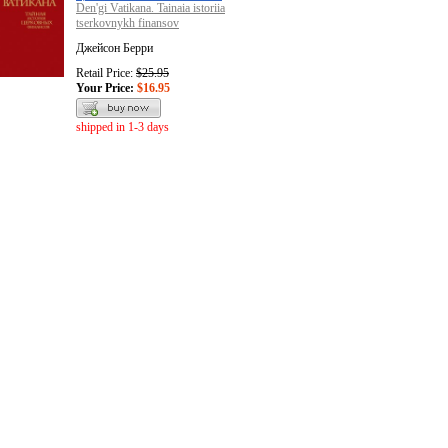
Den'gi Vatikana. Tainaia istoriia
tserkovnykh finansov
Джейсон Берри
Retail Price:
$25.95
Your Price:
$16.95
shipped in 1-3 days