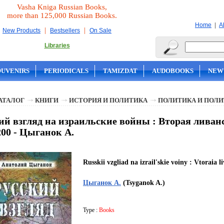
Vasha Kniga Russian Books,
more than 125,000 Russian Books.
|
Home
A
|
|
New Products
Bestsellers
On Sale
Libraries
OUVENIRS
PERIODICALS
TAMIZDAT
AUDOBOOKS
NEW
АТАЛОГ
КНИГИ
ИСТОРИЯ И ПОЛИТИКА
ПОЛИТИКА И ПОЛ
ий взгляд на израильские войны : Вторая ливанс
200 - Цыганок А.
Russkii vzgliad na izrail'skie voiny : Vtoraia 
Цыганок А.
(Tsyganok A.)
Type :
Books