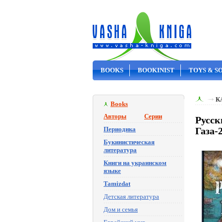
BOOKS
BOOKINIST
TOYS & S
ON SALE
К
Books
Авторы
Серии
Русск
Периодика
Газа-
Букинистическая
литература
Книги на украинском
языке
Tamizdat
Детская литература
Дом и семья