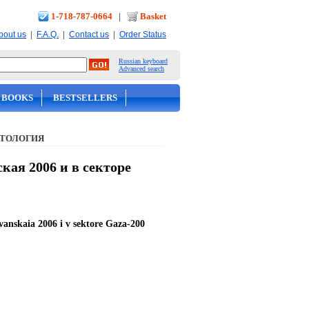
1-718-787-0664
|
Basket
|
|
|
bout us
F.A.Q.
Contact us
Order Status
Russian keyboard
Advanced search
 BOOKS
BESTSELLERS
ИТОЛОГИЯ
кая 2006 и в секторе
livanskaia 2006 i v sektore Gaza-200