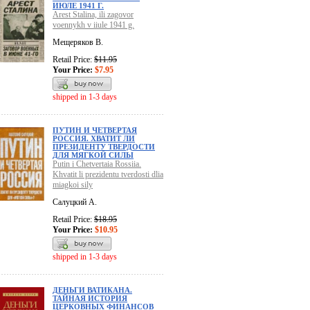
ИЮЛЕ 1941 Г.
Arest Stalina, ili zagovor
voennykh v iiule 1941 g.
Мещеряков В.
Retail Price:
$11.95
Your Price:
$7.95
shipped in 1-3 days
ПУТИН И ЧЕТВЕРТАЯ
РОССИЯ. ХВАТИТ ЛИ
ПРЕЗИДЕНТУ ТВЕРДОСТИ
ДЛЯ МЯГКОЙ СИЛЫ
Putin i Chetvertaia Rossiia.
Khvatit li prezidentu tverdosti dlia
miagkoi sily
Салуцкий А.
Retail Price:
$18.95
Your Price:
$10.95
shipped in 1-3 days
ДЕНЬГИ ВАТИКАНА.
ТАЙНАЯ ИСТОРИЯ
ЦЕРКОВНЫХ ФИНАНСОВ