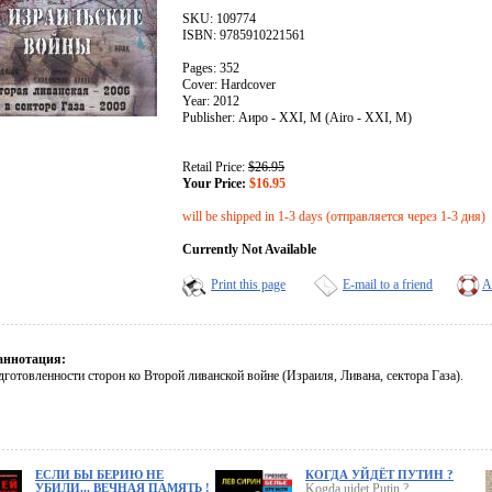
SKU: 109774
ISBN: 9785910221561
Pages: 352
Cover: Hardcover
Year: 2012
Publisher: Аиро - XXI, М (Airo - XXI, M)
Retail Price:
$26.95
Your Price:
$16.95
will be shipped in 1-3 days (отправляется через 1-3 дня)
Currently Not Available
Print this page
E-mail to a friend
A
аннотация:
готовленности сторон ко Второй ливанской войне (Израиля, Ливана, сектора Газа).
ЕСЛИ БЫ БЕРИЮ НЕ
КОГДА УЙДЁТ ПУТИН ?
УБИЛИ... ВЕЧНАЯ ПАМЯТЬ !
Kogda uidet Putin ?