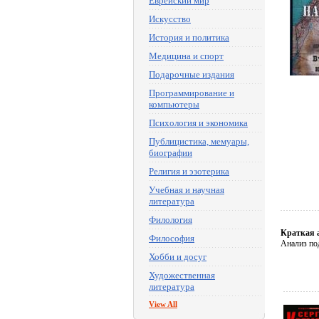
Еврейский мир
Искусство
История и политика
Медицина и спорт
Подарочные издания
Программирование и
компьютеры
Психология и экономика
Публицистика, мемуары,
биографии
Религия и эзотерика
Учебная и научная
литература
Филология
Краткая 
Философия
Анализ под
Хобби и досуг
Художественная
литература
View All