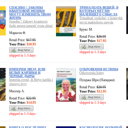
СПАСИБО ! ЗАКОНЫ
ТРИНАДЦАТЬ ВЕЩЕЙ, В
КВАНТОВОЙ ФИЗИКИ
КОТОРЫХ НЕТ НИ
МОГУТ ИЗМЕНИТЬ ТВОЮ
МАЛЕЙШЕГО СМЫСЛА
ЖИЗНЬ
Trinadtsat' veshchei, v kotorykh
Spasibo ! Zakony kvantovoi
net ni maleishego smysla
fiziki mogut izmenit' tvoiu zhizn'
Брукс М.
Маркези Ф.
Retail Price:
$26.95
Retail Price:
$17.95
Your Price:
$17.95
Your Price:
$10.95
shipped in 1-3 days
shipped in 1-3 days
ИМПЕРИЯ ЗВЕЗД, ИЛИ
ОТКРОВЕНИЯ ИСТИНЫ
БЕЛЫЕ КАРЛИКИ И
Otkroveniia Istiny
ЧЕРНЫЕ ДЫРЫ
Imperiia zvezd, ili Belye karliki i
Пунджа Шри (Пападжи)
chernye dyry
Retail Price:
$20.95
Миллер А.
Your Price:
$12.95
Retail Price:
$22.95
Your Price:
$14.95
shipped in 1-3 days
shipped in 1-3 days
КНИГА О ПОСЛЕДНИХ
КОСМОЛОГИЯ. БОЛЬШОЙ