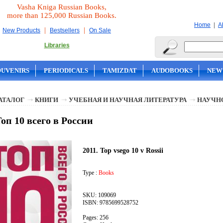
Vasha Kniga Russian Books,
more than 125,000 Russian Books.
|
Home
A
|
|
New Products
Bestsellers
On Sale
Libraries
OUVENIRS
PERIODICALS
TAMIZDAT
AUDOBOOKS
NEW
АТАЛОГ
КНИГИ
УЧЕБНАЯ И НАУЧНАЯ ЛИТЕРАТУРА
НАУЧН
Топ 10 всего в России
2011. Top vsego 10 v Rossii
Type :
Books
SKU: 109069
ISBN: 9785699528752
Pages: 256