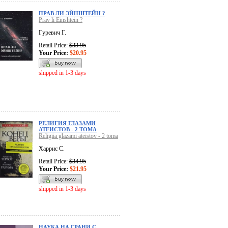
ПРАВ ЛИ ЭЙНШТЕЙН ?
Prav li Einshtein ?
Гуревич Г.
Retail Price:
$33.95
Your Price:
$20.95
shipped in 1-3 days
РЕЛИГИЯ ГЛАЗАМИ
АТЕИСТОВ - 2 ТОМА
Religiia glazami ateistov - 2 toma
Харрис С.
Retail Price:
$34.95
Your Price:
$21.95
shipped in 1-3 days
НАУКА НА ГРАНИ С