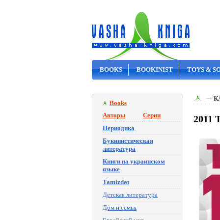
BOOKS
BOOKINIST
TOYS & S
ON SALE
К
Books
Авторы
Серии
2011 
Периодика
Букинистическая
литература
Книги на украинском
языке
Tamizdat
Детская литература
Дом и семья