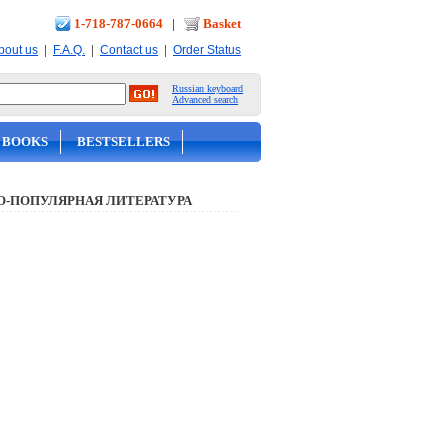
1-718-787-0664
|
Basket
|
|
|
bout us
F.A.Q.
Contact us
Order Status
Russian keyboard
Advanced search
 BOOKS
BESTSELLERS
О-ПОПУЛЯРНАЯ ЛИТЕРАТУРА