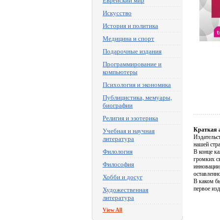
Еврейский мир
Искусство
История и политика
Медицина и спорт
Подарочные издания
Программирование и
компьютеры
Психология и экономика
Публицистика, мемуары,
биографии
Религия и эзотерика
Краткая 
Учебная и научная
Издательс
литература
нашей стра
Филология
В конце к
громких с
Философия
инновации
оставленно
Хобби и досуг
В каком бы
первое изд
Художественная
литература
View All