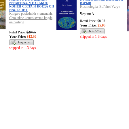
ВРЕМЕНАХ. ЧТО ТАКОЕ
ВЗРЫВ
КОНЕЦ СВЕТА И КОГДА ОН
Kosmologiia. Bol'shoi Vzryv
НАСТУПИТ
Kniga o poslednikh vremenakh.
Чернин А.
Chto takoe konets sveta i kogda
Retail Price:
$8.95
on nastupit
Your Price:
$5.95
Retail Price:
$20.95
Your Price:
$12.95
shipped in 1-3 days
shipped in 1-3 days