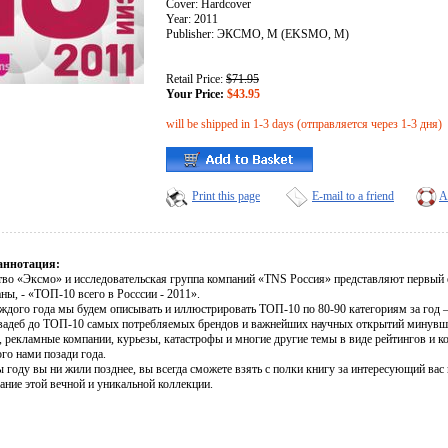
Cover: Hardcover
Year: 2011
Publisher: ЭКСМО, М (EKSMO, M)
Retail Price:
$71.95
Your Price:
$43.95
will be shipped in 1-3 days (отправляется через 1-3 дня)
Print this page
E-mail to a friend
A
аннотация:
тво «Эксмо» и исследовательская группа компаний «TNS Россия» представляют первый 
ны, - «ТОП-10 всего в Росссии - 2011».
аждого года мы будем описывать и иллюстрировать ТОП-10 по 80-90 категориям за год
вадеб до ТОП-10 самых потребляемых брендов и важнейших научных открытий минувшего
, рекламные компании, курьезы, катастрофы и многие другие темы в виде рейтингов и к
го нами позади года.
 году вы ни жили позднее, вы всегда сможете взять с полки книгу за интересующий вас 
ание этой вечной и уникальной коллекции.