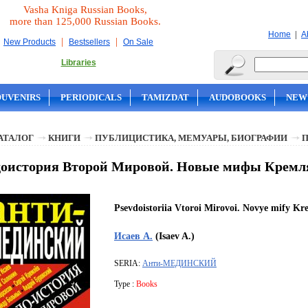
Vasha Kniga Russian Books,
more than 125,000 Russian Books.
|
Home
A
|
|
New Products
Bestsellers
On Sale
Libraries
OUVENIRS
PERIODICALS
TAMIZDAT
AUDOBOOKS
NEW
АТАЛОГ
КНИГИ
ПУБЛИЦИСТИКА, МЕМУАРЫ, БИОГРАФИИ
оистория Второй Мировой. Новые мифы Кремля 
Psevdoistoriia Vtoroi Mirovoi. Novye mify Kr
Исаев А.
(Isaev A.)
SERIA:
Анти-МЕДИНСКИЙ
Type :
Books