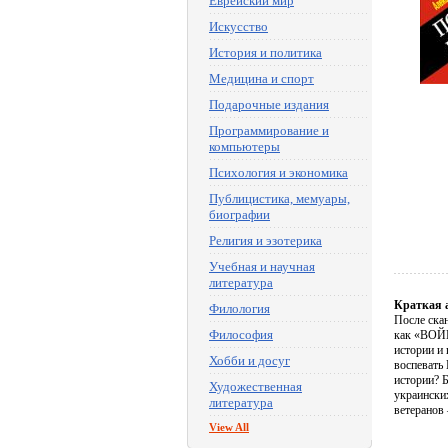
Еврейский мир
Искусство
История и политика
Медицина и спорт
Подарочные издания
Программирование и
компьютеры
Психология и экономика
Публицистика, мемуары,
биографии
Религия и эзотерика
Учебная и научная
литература
Краткая 
Филология
После ска
Философия
как «ВОЙН
истории и
Хобби и досуг
воспевать
истории? 
Художественная
украински
литература
ветеранов 
View All