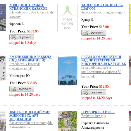
ХОЛОДНОЕ ОРУЖИЕ
ТАНЕЦ ЖИВОТА. ШАГ ЗА
КУБАНСКИХ КАЗАКОВ
ШАГОМ
Kholodnoe oruzhie kubanskikh
Tanets zhivota. Shag za shagom
kazakov
Купер Л.
Фролов Б.
Your Price:
$18.00
Your Price:
$183.95
shipped in 14-20 days
shipped in 1-3 days
ЕЖЕДНЕВНИК КРАЕВЕДА
Я САМ ОБМАНЫВАТЬСЯ
(НЕДАТИРОВАННЫЙ)
РАД.ЛИТЕРАТУРНАЯ
Ezhednevnik kraeveda
ВИКТОРИНА.50 КАРТОЧЕК
Ia sam obmanyvat'sia
(nedatirovannyi)
rad.Literaturnaia viktorina.50
Мезенцева Ю.
kartochek
Your Price:
$35.65
Your Price:
$12.85
shipped in 14-20 days
shipped in 14-20 days
ФАНТАСТИЧЕСКИЙ МИР
ПЭЧВОРК БЕЗ ИГЛЫ
ЖИВОТНЫХ. АРТ-
Pechvork bez igly
МЕДИТАЦИЯ
Fantasticheskii mir zhivotnykh.
Бурлака Елизавета
Art-meditatsiia
Александровна