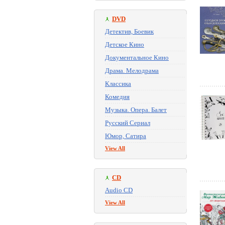
DVD
Детектив, Боевик
Детское Кино
Документальное Кино
Драма. Мелодрама
Классика
Комедия
Музыка. Опера. Балет
Русский Сериал
Юмор, Сатира
View All
CD
Audio CD
View All