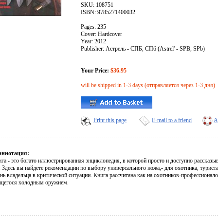
SKU: 108751
ISBN: 9785271400032
Pages: 235
Cover: Hardcover
Year: 2012
Publisher: Астрель - СПБ, СПб (Astrel' - SPB, SPb)
Your Price:
$36.95
will be shipped in 1-3 days (отправляется через 1-3 дня)
Print this page
E-mail to a friend
A
аннотация:
га - это богато иллюстрированная энциклопедия, в которой просто и доступно рассказы
 Здесь вы найдете рекомендации по выбору универсального ножа,- для охотника, туриста
нь владельца в критической ситуации. Книга рассчитана как на охотников-профессионалов
щегося холодным оружием.