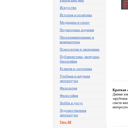
Еврейский мир
Искусство
История и политика
Медицина и спорт
Подарочные издания
Программирование и
компьютеры
Психология и экономика
Публицистика, мемуары,
биографии
Религия и эзотерика
Учебная и научная
литература
Филология
Краткая 
Данная кни
Философия
зарубежья.
Хобби и досуг
спасти жиз
интересую
Художественная
литература
View All