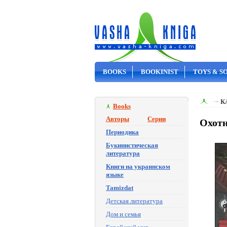
BOOKS
BOOKINIST
TOYS & S
ON SALE
К
Books
Авторы
Серии
Охотн
Периодика
Букинистическая
литература
Книги на украинском
языке
Tamizdat
Детская литература
Дом и семья