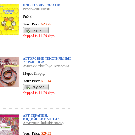
ПЧЕЛОВОДУ РОССИИ
Pchelovodu Rossii
Риб Р.
Your Price:
$23.75
shipped in 14-20 days
АВТОРСКИЕ ТЕКСТИЛЬНЫЕ
УКРАШЕНИЯ
Avtorskie tekstil'nye ukrasheniia
Морас Ингрид
Your Price:
$17.14
shipped in 14-20 days
АРТ-ТЕРАПИЯ.
ИНДИЙСКИЕ МОТИВЫ
Art-terapiia. Indiiskie motivy
Your Price:
$20.83