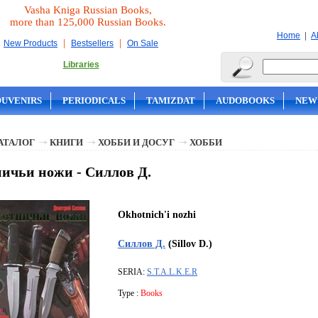
Vasha Kniga Russian Books,
more than 125,000 Russian Books.
|
Home
A
|
|
New Products
Bestsellers
On Sale
Libraries
OUVENIRS
PERIODICALS
TAMIZDAT
AUDOBOOKS
NEW
АТАЛОГ
КНИГИ
ХОББИ И ДОСУГ
ХОББИ
ичьи ножи - Силлов Д.
Okhotnich'i nozhi
Силлов Д.
(Sillov D.)
SERIA:
S.T.A.L.K.E.R
Type :
Books