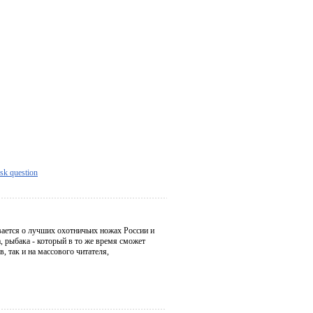
sk question
вается о лучших охотничьих ножах России и
, рыбака - который в то же время сможет
, так и на массового читателя,