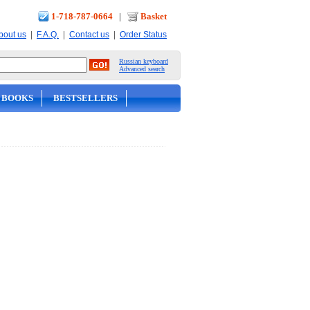
1-718-787-0664
|
Basket
|
|
|
bout us
F.A.Q.
Contact us
Order Status
Russian keyboard
Advanced search
 BOOKS
BESTSELLERS