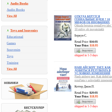
Audio Books
Audio Books
View All
ОТКУДА БЕРУТСЯ
ГЕНИАЛЬНЫЕ ИДЕИ ? 10
МИФОВ ОБ ИНОВАЦИЯХ
Otkuda berutsia genial'nye idei 
10 mifov ob inovatsiiakh
Toys and Souvenirs
Беркун С.
Educational
Retail Price:
$16.95
Games
Your Price:
$10.95
Souvenirs
shipped in 1-3 days
Toys
Training
НАШ АЙСБЕРГ ТАЕТ. КАК
View All
ДОБИТЬСЯ РЕЗУЛЬТАТА В
УСЛОВИЯХ ИЗМЕНЕНИЙ
Nash aisberg taet. Kak dobit'sia
rezul'tata v usloviiakh izmenenii
Коттер Джон.П.
Retail Price:
$29.95
Your Price:
$18.95
shipped in 1-3 days