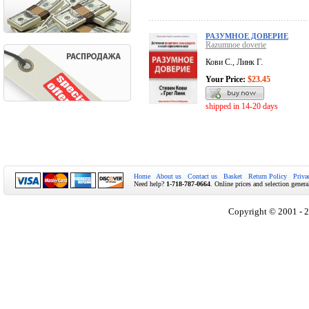
РАЗУМНОЕ ДОВЕРИЕ
Razumnoe doverie
Кови С., Линк Г.
Your Price:
$23.45
shipped in 14-20 days
Home
About us
Contact us
Basket
Return Policy
Priva
Need help?
1-718-787-0664
. Online prices and selection genera
Copyright © 2001 - 2