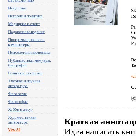
Еврейский мир
Искусство
SK
IS
История и политика
Медицина и спорт
Pa
Подарочные издания
Co
Ye
Программирование и
Pu
компьютеры
Психология и экономика
Re
Публицистика, мемуары,
Yo
биографии
Религия и эзотерика
wi
Учебная и научная
литература
Cu
Филология
Философия
Хобби и досуг
Художественная
Краткая аннотац
литература
Идея написать книг
View All