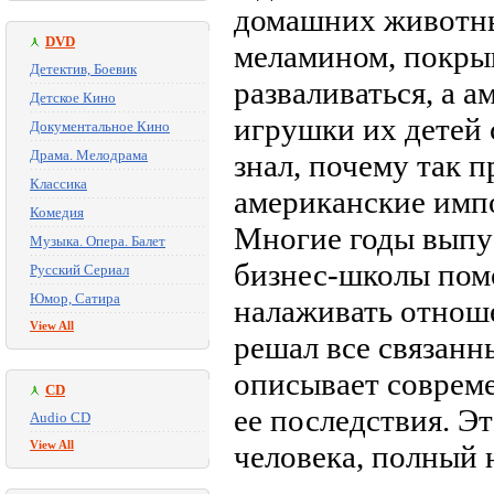
домашних животны
DVD
меламином, покрыш
Детектив, Боевик
разваливаться, а 
Детское Кино
игрушки их детей
Документальное Кино
Драма. Мелодрама
знал, почему так п
Классика
американские импо
Комедия
Многие годы выпу
Музыка. Опера. Балет
бизнес-школы пом
Русский Сериал
Юмор, Сатира
налаживать отнош
View All
решал все связанн
описывает соврем
CD
ее последствия. Э
Audio CD
View All
человека, полный 