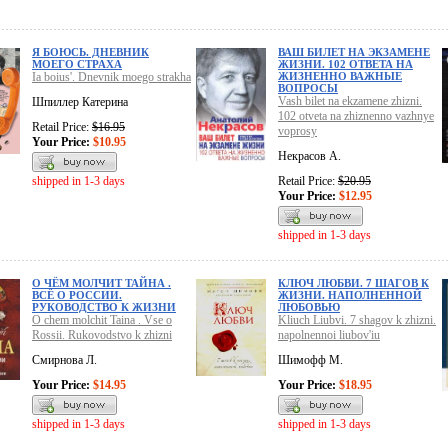
Я БОЮСЬ. ДНЕВНИК
ВАШ БИЛЕТ НА ЭКЗАМЕНЕ
МОЕГО СТРАХА
ЖИЗНИ. 102 ОТВЕТА НА
Ia boius'. Dnevnik moego strakha
ЖИЗНЕННО ВАЖНЫЕ
ВОПРОСЫ
Vash bilet na ekzamene zhizni.
Шпиллер Катерина
102 otveta na zhiznenno vazhnye
Retail Price:
$16.95
voprosy
Your Price:
$10.95
Некрасов А.
shipped in 1-3 days
Retail Price:
$20.95
Your Price:
$12.95
shipped in 1-3 days
О ЧЁМ МОЛЧИТ ТАЙНА .
КЛЮЧ ЛЮБВИ. 7 ШАГОВ К
ВСЁ О РОССИИ.
ЖИЗНИ. НАПОЛНЕННОЙ
РУКОВОДСТВО К ЖИЗНИ
ЛЮБОВЬЮ
O chem molchit Taina . Vse o
Kliuch Liubvi. 7 shagov k zhizni.
Rossii. Rukovodstvo k zhizni
napolnennoi liubov'iu
Смирнова Л.
Шимофф М.
Your Price:
$14.95
Your Price:
$18.95
shipped in 1-3 days
shipped in 1-3 days