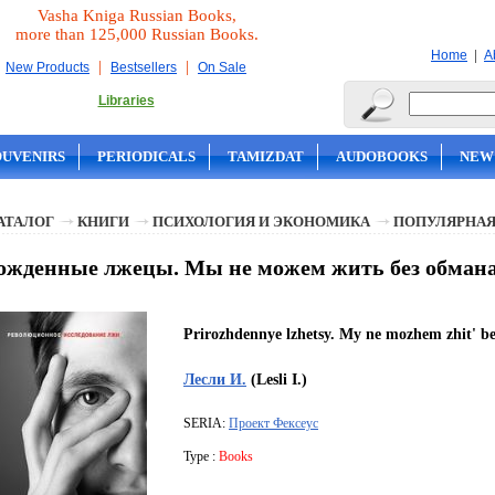
Vasha Kniga Russian Books,
more than 125,000 Russian Books.
|
Home
A
|
|
New Products
Bestsellers
On Sale
Libraries
OUVENIRS
PERIODICALS
TAMIZDAT
AUDOBOOKS
NEW
АТАЛОГ
КНИГИ
ПСИХОЛОГИЯ И ЭКОНОМИКА
ПОПУЛЯРНАЯ
жденные лжецы. Мы не можем жить без обмана 
Prirozhdennye lzhetsy. My ne mozhem zhit' 
Лесли И.
(Lesli I.)
SERIA:
Проект Фексеус
Type :
Books