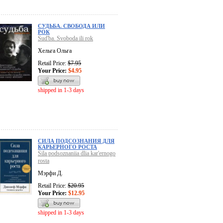
СУДЬБА. СВОБОДА ИЛИ
РОК
Sud'ba. Svoboda ili rok
Хельга Ольга
Retail Price:
$7.95
Your Price:
$4.95
shipped in 1-3 days
СИЛА ПОДСОЗНАНИЯ ДЛЯ
КАРЬЕРНОГО РОСТА
Sila podsoznaniia dlia kar'ernogo
rosta
Мэрфи Д.
Retail Price:
$20.95
Your Price:
$12.95
shipped in 1-3 days