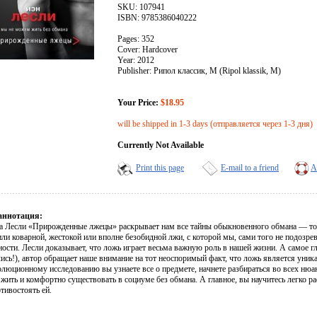
SKU: 107941
ISBN: 9785386040222
Pages: 352
Cover: Hardcover
Year: 2012
Publisher: Рипол классик, М (Ripol klassik, M)
Your Price:
$18.95
will be shipped in 1-3 days (отправляется через 1-3 дня)
Currently Not Available
Print this page
E-mail to a friend
A
аннотация:
а Лесли «Прирожденные лжецы» раскрывает нам все тайны обыкновенного обмана — то
ли коварной, жестокой или вполне безобидной лжи, с которой мы, сами того не подозре
ости. Лесли доказывает, что ложь играет весьма важную роль в нашей жизни. А самое г
ись!), автор обращает наше внимание на тот неоспоримый факт, что ложь является уник
олюционному исследованию вы узнаете все о предмете, начнете разбираться во всех нюа
 жить и комфортно существовать в социуме без обмана. А главное, вы научитесь легко
тивостоять ей.