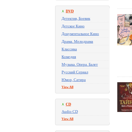
DVD
Детектив, Боевик
Детское Кино
Документальное Кино
Драма. Мелодрама
Классика
Комедия
Музыка. Опера. Балет
Русский Сериал
Юмор, Сатира
View All
CD
Audio CD
View All