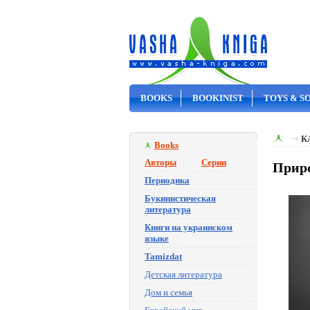
BOOKS
BOOKINIST
TOYS & S
ON SALE
К
Books
Авторы
Серии
Приро
Периодика
Букинистическая
литература
Книги на украинском
языке
Tamizdat
Детская литература
Дом и семья