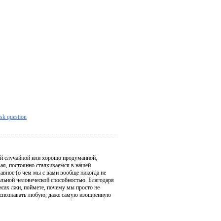
sk question
й случайной или хорошо продуманной,
вая, постоянно сталкиваемся в нашей
лавное (о чем мы с вами вообще никогда не
альной человеческой способностью. Благодаря
нсах лжи, поймете, почему мы просто не
 распознавать любую, даже самую изощренную