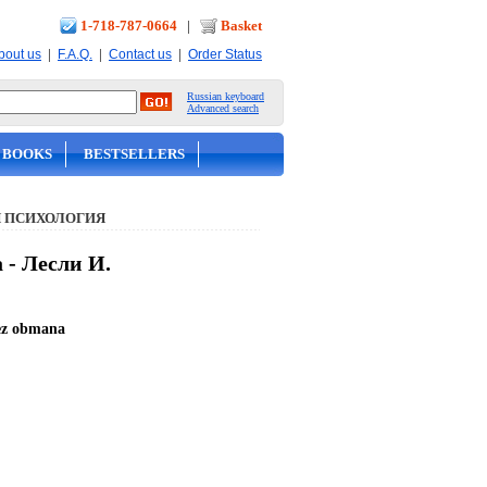
1-718-787-0664
|
Basket
|
|
|
bout us
F.A.Q.
Contact us
Order Status
Russian keyboard
Advanced search
 BOOKS
BESTSELLERS
 ПСИХОЛОГИЯ
- Лесли И.
bez obmana