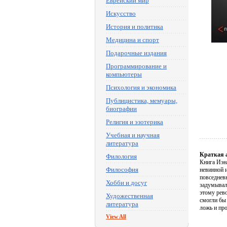
Еврейский мир
Искусство
История и политика
Медицина и спорт
Подарочные издания
Программирование и
компьютеры
Психология и экономика
Публицистика, мемуары,
биографии
Религия и эзотерика
Учебная и научная
литература
Краткая 
Филология
Книга Иэн
Философия
невинной и
повседневн
Хобби и досуг
задумывал
этому рев
Художественная
смогли бы
литература
ложь и про
View All